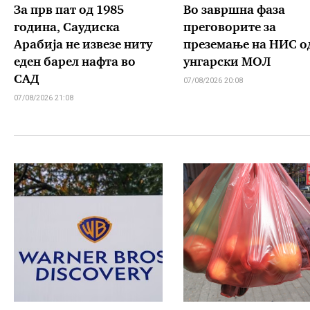
За прв пат од 1985
Во завршна фаза
година, Саудиска
преговорите за
Арабија не извезе ниту
преземање на НИС о
еден барел нафта во
унгарски МОЛ
САД
07/08/2026 20:08
07/08/2026 21:08