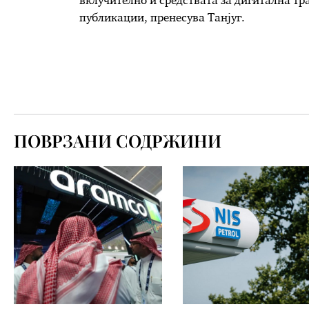
вклучително и средствата за дигитална т
публикации, пренесува Танјуг.
ПОВРЗАНИ СОДРЖИНИ