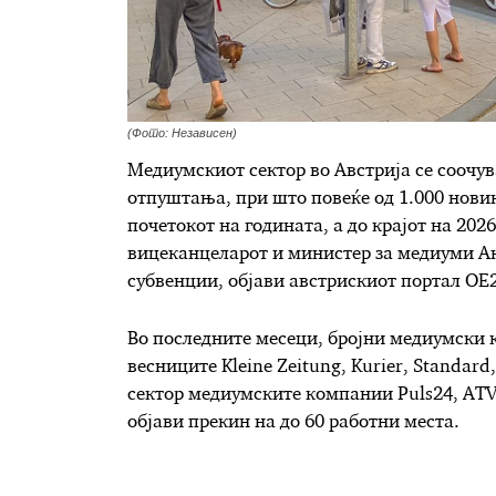
(Фото: Независен)
Медиумскиот сектор во Австрија се соочу
отпуштања, при што повеќе од 1.000 нови
почетокот на годината, а до крајот на 2026
вицеканцеларот и министер за медиуми А
субвенции, објави австрискиот портал OE
Во последните месеци, бројни медиумски к
весниците Kleine Zeitung, Kurier, Standard
сектор медиумските компании Puls24, ATV 
објави прекин на до 60 работни места.