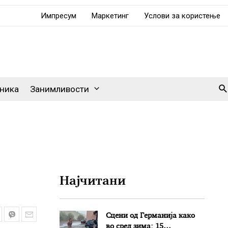
Импресум
Маркетинг
Услови за користење
Se
ника
Занимливости
Најчитани
Сцени од Германија како
во сред зима: 15