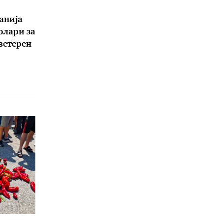
анија
олари за
 ветерен