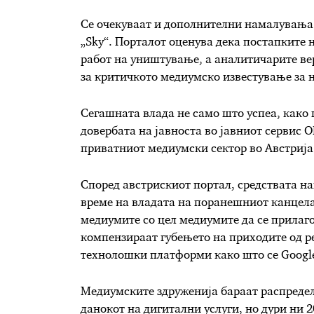
Се очекуваат и дополнителни намалувања 
„Sky“. Порталот оценува дека постапките 
работ на уништување, а аналитичарите вер
за критичкото медиумско известување за н
Сегашната влада не само што успеа, како 
довербата на јавноста во јавниот сервис 
приватниот медиумски сектор во Австрија 
Според австрискиот портал, средствата н
време на владата на поранешниот канцелар
медиумите со цел медиумите да се прилаг
компензираат губењето на приходите од 
технолошки платформи како што се Google
Медиумските здруженија бараат распредел
данокот на дигитални услуги, но дури ни 2