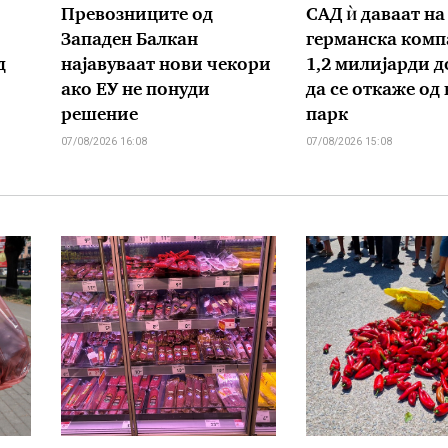
Превозниците од
САД ѝ даваат на
Западен Балкан
германска комп
д
најавуваат нови чекори
1,2 милијарди д
ако ЕУ не понуди
да се откаже од
решение
парк
07/08/2026 16:08
07/08/2026 15:08