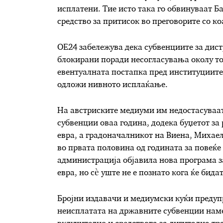
исплатени. Тие исто така го обвинуваат Б
средство за притисок во преговорите со к
OE24 забележува дека субвенциите за дист
блокирани поради несогласувања околу тоа
евентуалната постапка пред институциите
одложи нивното исплаќање.
На австриските медиуми им недостасуваат
субвенции оваа година, додека буџетот з
евра, а градоначалникот на Виена, Михаел
во првата половина од годината за повеќе
администрација објавила нова програма 
евра, но сè уште не е познато кога ќе бида
Бројни издавачи и медиумски куќи предуп
неисплатата на државните субвенции наме