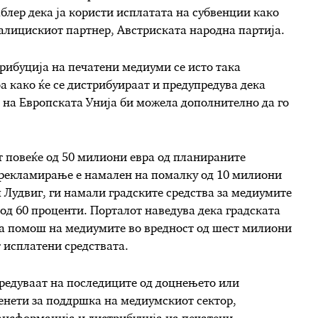
аблер дека ја користи исплатата на субвенции како
оалицискиот партнер, Австриската народна партија.
рибуција на печатени медиуми се исто така
 како ќе се дистрибуираат и предупредува дека
 на Европската Унија би можела дополнително да го
 повеќе од 50 милиони евра од планираните
а рекламирање е намален на помалку од 10 милиони
 Лудвиг, ги намали градските средства за медиумите
 од 60 проценти. Порталот наведува дека градската
за помош на медиумите во вредност од шест милиони
т исплатени средствата.
редуваат на последиците од доцнењето или
нети за поддршка на медиумскиот сектор,