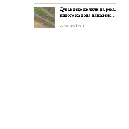
Дунав веќе не личи на река,
нивото на вода намалено
за речиси еден метар во
02/08/2026 08:57
Бугарија