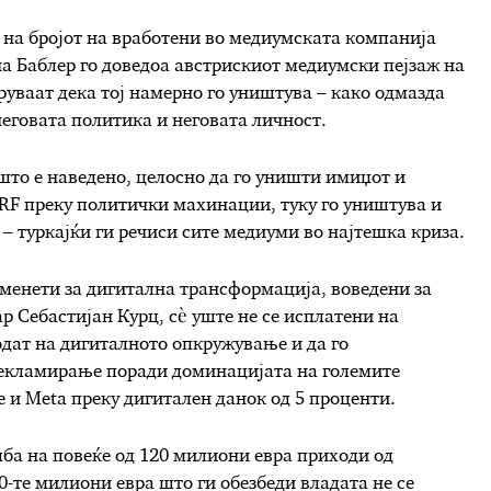
на бројот на вработени во медиумската компанија
на Баблер го доведоа австрискиот медиумски пејзаж на
уваат дека тој намерно го уништува – како одмазда
еговата политика и неговата личност.
што е наведено, целосно да го уништи имиџот и
ORF преку политички махинации, туку го уништува и
– туркајќи ги речиси сите медиуми во најтешка криза.
аменети за дигитална трансформација, воведени за
 Себастијан Курц, сè уште не се исплатени на
одат на дигиталното опкружување и да го
рекламирање поради доминацијата на големите
 и Meta преку дигитален данок од 5 проценти.
ба на повеќе од 120 милиони евра приходи од
0-те милиони евра што ги обезбеди владата не се