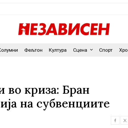
Колумни
Фељтон
Култура
Сцена
Спорт
Хро
 во криза: Бран
ија на субвенциите