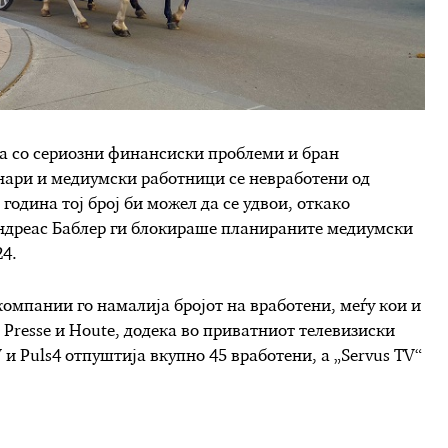
ва со сериозни финансиски проблеми и бран
нари и медиумски работници се невработени од
 година тој број би можел да се удвои, откако
ндреас Баблер ги блокираше планираните медиумски
24.
омпании го намалија бројот на вработени, меѓу кои и
, Presse и Houte, додека во приватниот телевизиски
и Puls4 отпуштија вкупно 45 вработени, а „Servus TV“