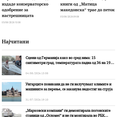
издаде конзерваторско
книги од „Матица
одобрение за
македонска“ трае до петок
настрешницата
05/08/2026 09:08
05/08/2026 10:08
Најчитани
Сцени од Германија како во сред зима: 15
сантиметри град, температурата падна од 36 на 19
степени
04/08/2026 13:08
Унгарците повикани да не ги вклучуваат климите и
машините за перење, се заканува недостиг на струја
31/07/2026 19:10
„Марковски компани“ ги демонтирала погонските
станици од „Осломеј“ и не ги монтирала во РЕК