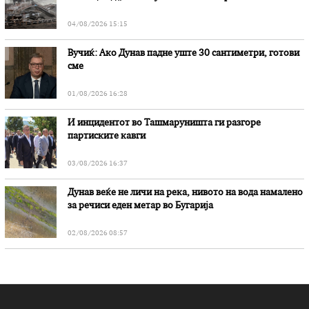
„Битола“, стои во вештачењето на обвинителството
04/08/2026 15:15
Вучиќ: Ако Дунав падне уште 30 сантиметри, готови
сме
01/08/2026 16:28
И инцидентот во Ташмаруништa ги разгоре
партиските кавги
03/08/2026 16:37
Дунав веќе не личи на река, нивото на вода намалено
за речиси еден метар во Бугарија
02/08/2026 08:57