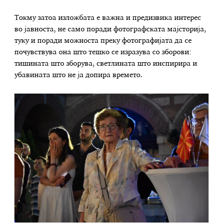
Токму затоа изложбата е важна и предизвика интерес
во јавноста, не само поради фотографската мајсторија,
туку и поради можноста преку фотографијата да се
почувствува она што тешко се изразува со зборови:
тишината што зборува, светлината што инспирира и
убавината што не ја допира времето.