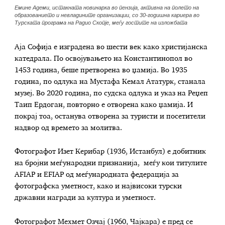
Емине Адеми, истакната новинарка во пензија, активна на полето на
образованието и невладините организации, со 30-годишна кариера во
Турската програма на Радио Скопје, меѓу гостите на изложбата
Аја Софија е изградена во шести век како христијанска
катедрала. По освојувањето на Константинопол во
1453 година, беше претворена во џамија. Во 1935
година, по одлука на Мустафа Кемал Ататурк, станала
музеј. Во 2020 година, по судска одлука и указ на Реџеп
Таип Ердоган, повторно е отворена како џамија. И
покрај тоа, останува отворена за туристи и посетители
надвор од времето за молитва.
Фотографот Изет Керибар (1936, Истанбул) е добитник
на бројни меѓународни признанија, меѓу кои титулите
AFIAP и EFIAР од меѓународната федерација за
фотографска уметност, како и највисоки турски
државни награди за култура и уметност.
Фотографот Мехмет Озчај (1960, Чајкара) е пред се