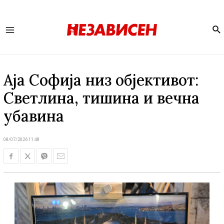
Se
Main
Menu
Аја Софија низ објективот:
Светлина, тишина и вечна
убавина
08/07/2026 11:48