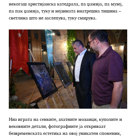
некогаш христијанска катедрала, па џамија, па музеј,
па пак џамија, туку и нејзината внатрешна тишина –
светлина што не заслепува, туку смирува.
Низ играта на сенките, златните мозаици, куполите и
вековните детали, фотографиите ја откриваат
безвременската естетика на овој уникатен споменик,