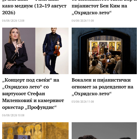
како медиум (12–19 август
пијанистот Бен Ким на
2026)
„Охридско лето“
06/08/2026 12:08
06/08/2026 11:08
„Концерт под свеќи“ на
Вокален и пијанистички
„Охридско лето“ со
огномет за роденденот на
виртуозот Стефан
„Охридско лето“
Миленковиќ и камерниот
05/08/2026 11:08
оркестар „Профундис“
06/08/2026 10:08