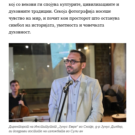
кој со векови ги спојува културите, цивилизациите и
духовните традиции. Секоја фотографија носеше
чувство на мир, и почит кон просторот што останува
симбол на историјата, уметноста и човечката
духовност.
Директорот на Институтот „Јунус Емре“ во Скопје, д-р Јунус Дилбер,
ги поздрави гостите на изложбата во Сули ан