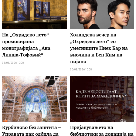
На „Охридско лето“
Холандска вечер на
промовирана
„Охридско лето“ со
монографијата „Ана
уметниците Ниек Бар на
Липша-Тофовиќ“
виолина и Бен Ким на
пијано
05/08/2026 10:08
05/08/2026 10:08
Курбиново без заштита –
Пријавувањето на
Управата пак одбила да
библиотеки за донација на