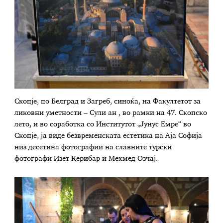
Скопје, по Белград и Загреб, синоќа, на Факултетот за
ликовни уметности – Сули ан , во рамки на 47. Скопско
лето, и во соработка со Институтот „Јунус Емре“ во
Скопје, ја виде безвременската естетика на Аја Софија
низ десетина фотографии на славните турски
фотографи Изет Керибар и Мехмед Озчај.