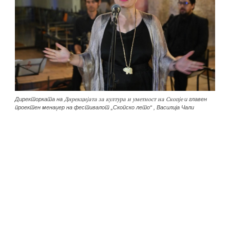
Директорката на
и главен
Дирекцијата за култура и уметност на Скопје
проектен менаџер на фестивалот „Скопско лето“ , Василија Чали