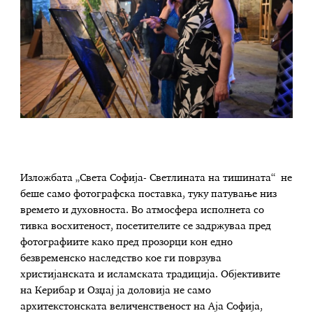
Изложбата „Света Софија- Светлината на тишината“ не
беше само фотографска поставка, туку патување низ
времето и духовноста. Во атмосфера исполнета со
тивка восхитеност, посетителите се задржуваа пред
фотографиите како пред прозорци кон едно
безвременско наследство кое ги поврзува
христијанската и исламската традиција. Објективите
на Керибар и Озџај ја доловија не само
архитекстонската величенственост на Аја Софија,