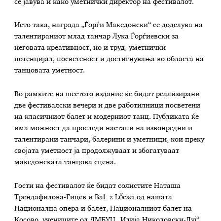
се јавува и како уметнички директор на фестивалот.
Исто така, награда „Ѓорѓи Македонски“ се доделува на
талентираниот млад танчар Лука Ѓорѓиевски за
неговата креативност, но и труд, уметнички
потенцијал, посветеност и достигнувања во областа на
танцовата уметност.
Во рамките на шестото издание ќе бидат реализирани
две фестивалски вечери и две работилници посветени
на класичниот балет и модерниот танц. Публиката ќе
има можност да проследи настапи на извонредни и
талентирани танчари, балерини и уметници, кои преку
својата уметност ја продолжуваат и збогатуваат
македонската танцова сцена.
Гости на фестивалот ќе бидат солистите Наташа
Трендафилова-Гицев и Baláz Lőcsei од нашата
Национална опера и балет, Националниот балет на
Косово, учениците од ДМБУЦ „Илија Николовски-Луј“,