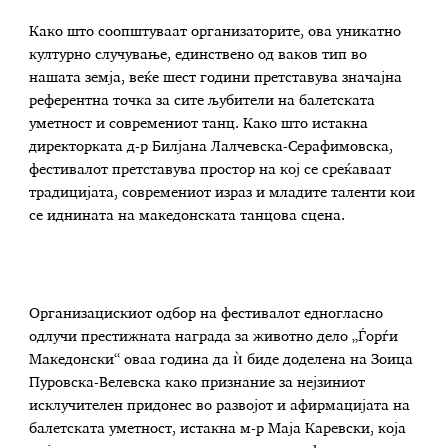
Како што соопштуваат организаторите, ова уникатно
културно случување, единствено од ваков тип во
нашата земја, веќе шест години претставува значајна
референтна точка за сите љубители на балетската
уметност и современиот танц. Како што истакна
директорката д-р Билјана Лалчевска-Серафимовска,
фестивалот претставува простор на кој се среќаваат
традицијата, современиот израз и младите таленти кои
се иднината на македонската танцова сцена.
Организацискиот одбор на фестивалот едногласно
одлучи престижната награда за животно дело „Ѓорѓи
Македонски“ оваа година да ѝ биде доделена на Зоица
Пуровска-Велевска како признание за нејзиниот
исклучителен придонес во развојот и афирмацијата на
балетската уметност, истакна м-р Маја Каревски, која