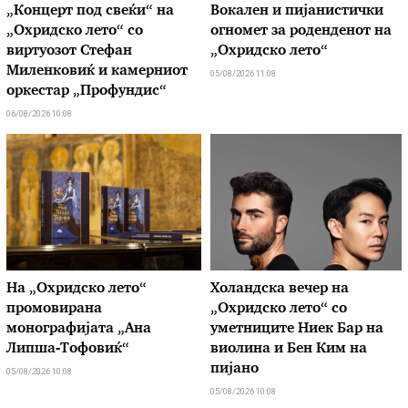
„Концерт под свеќи“ на
Вокален и пијанистички
„Охридско лето“ со
огномет за роденденот на
виртуозот Стефан
„Охридско лето“
Миленковиќ и камерниот
05/08/2026 11:08
оркестар „Профундис“
06/08/2026 10:08
На „Охридско лето“
Холандска вечер на
промовирана
„Охридско лето“ со
монографијата „Ана
уметниците Ниек Бар на
Липша-Тофовиќ“
виолина и Бен Ким на
пијано
05/08/2026 10:08
05/08/2026 10:08