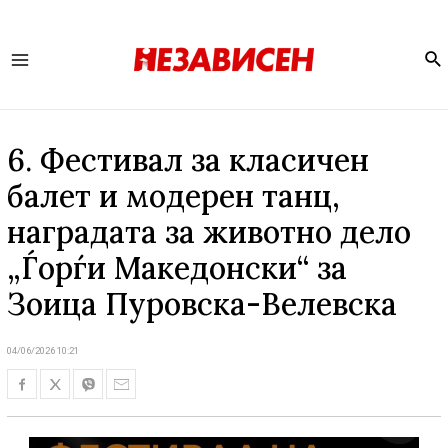
Se
Main
Menu
6. Фестивал за класичен
балет и модерен танц,
наградата за животно дело
„Ѓорѓи Македонски“ за
Зоица Пуровска-Велевска
04/06/2026 10:21