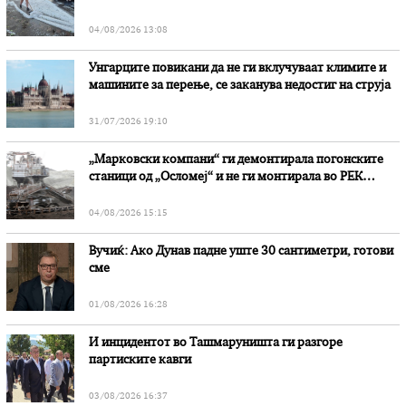
степени
04/08/2026 13:08
Унгарците повикани да не ги вклучуваат климите и
машините за перење, се заканува недостиг на струја
31/07/2026 19:10
„Марковски компани“ ги демонтирала погонските
станици од „Осломеј“ и не ги монтирала во РЕК
„Битола“, стои во вештачењето на обвинителството
04/08/2026 15:15
Вучиќ: Ако Дунав падне уште 30 сантиметри, готови
сме
01/08/2026 16:28
И инцидентот во Ташмаруништa ги разгоре
партиските кавги
03/08/2026 16:37