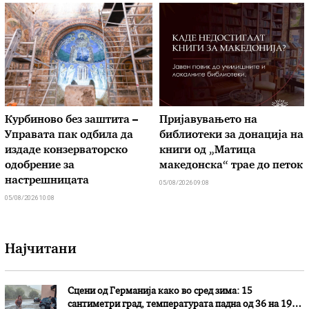
Курбиново без заштита –
Пријавувањето на
Управата пак одбила да
библиотеки за донација на
издаде конзерваторско
книги од „Матица
одобрение за
македонска“ трае до петок
настрешницата
05/08/2026 09:08
05/08/2026 10:08
Најчитани
Сцени од Германија како во сред зима: 15
сантиметри град, температурата падна од 36 на 19