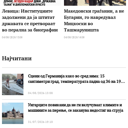
Левица: Институциите
Македонски граѓанин, а не
задолжени да ја штитат
Бугарин, го навредувал
државата се претвораат
Мицкоски во
во перална за биографии
Ташмаруништа
04/08/2026 15:08
04/08/2026 14:08
Најчитани
Сцени од Германија како во сред зима: 15
сантиметри град, температурата падна од 36 на 19
степени
04/08/2026 13:08
Унгарците повикани да не ги вклучуваат климите и
машините за перење, се заканува недостиг на струја
31/07/2026 19:10