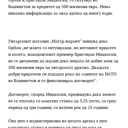
Орбан и Христијан Мицкоски, го склучија во
Вашингтон за кредитот од 500 милиони евра. Нема
никаква информација за оваа зделка од многу пари.
Унгарскиот магазин „Маѓар наранч“ пишува дека
Орбан „не мавта со ентузијазам, но неговиот пријател
и колега, македонскиот премиер Христијан Мицкоски,
не се двоумеше да најави дека земјата ќе добие заем од
500 милиони евра од унгарската држава. Двајцата
добри пријатели си подадоа рака на самитот на НАТО
во Вашингтон и го финализираа договорот“.
Договорот, според Мицкоски, предвидува дека заемот
ќе се отплаќа со каматна стапка од 3,25 отсто, со грејс
период од три години, со вкупен рок од 15 години.
Она што е најмистериозно во целата зделка е што
каматната стапка е пониска од онаа по која се