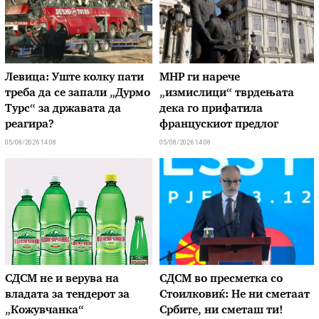
Левица: Уште колку пати
МНР ги нарече
треба да се запали „Дурмо
„измислици“ тврдењата
Турс“ за државата да
дека го прифатила
реагира?
францускиот предлог
05/08/2026 14:08
05/08/2026 14:08
СДСМ не и верува на
СДСМ во пресметка со
владата за тендерот за
Стоилковиќ: Не ни сметаат
„Кожувчанка“
Србите, ни сметаш ти!