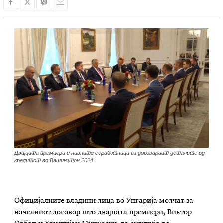
Двајцата премиери и нивните соработници ги договараат деталите од
кредитот во Вашингтон 2024
Официјалните владини лица во Унгарија молчат за
начелниот договор што двајцата премиери, Виктор