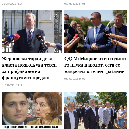
05/08/2026 13:08
05/08/2026 11:08
Жерновски тврди дека
СДСМ: Мицкоски со години
власта подготвува терен
го плука народот, сега се
за прифаќање на
навредил од еден граѓанин
францускиот предлог
05/08/2026 10:08
05/08/2026 11:08