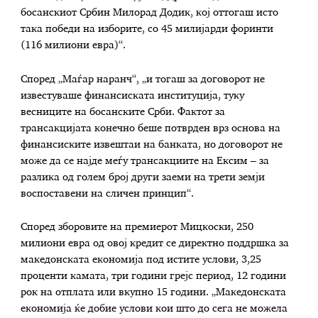
босанскиот Србин Милорад Додик, кој оттогаш исто
така победи на изборите, со 45 милијарди форинти
(116 милиони евра)“.
Според „Маѓар наранч“, „и тогаш за договорот не
известуваше финансиската институција, туку
весниците на босанските Срби. Фактот за
трансакцијата конечно беше потврден врз основа на
финансиските извештаи на банката, но договорот не
може да се најде меѓу трансакциите на Ексим – за
разлика од голем број други заеми на трети земји
воспоставени на сличен принцип“.
Според зборовите на премиерот Мицкоски, 250
милиони евра од овој кредит се директно поддршка за
македонската економија под истите услови, 3,25
проценти камата, три години грејс период, 12 години
рок на отплата или вкупно 15 години. „Македонската
економија ќе добие услови кои што до сега не можела