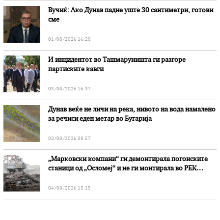
Вучиќ: Ако Дунав падне уште 30 сантиметри, готови
сме
01/08/2026 16:28
И инцидентот во Ташмаруништa ги разгоре
партиските кавги
03/08/2026 16:37
Дунав веќе не личи на река, нивото на вода намалено
за речиси еден метар во Бугарија
02/08/2026 08:57
„Марковски компани“ ги демонтирала погонските
станици од „Осломеј“ и не ги монтирала во РЕК
„Битола“, стои во вештачењето на обвинителството
04/08/2026 15:15