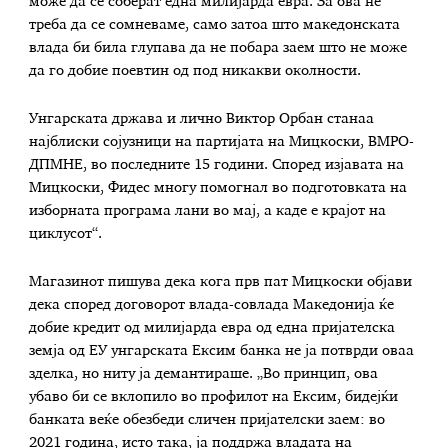
може да се соберат една милијарда евра. За ова не
треба да се сомневаме, само затоа што македонската
влада би била глупава да не побара заем што не може
да го добие поевтин од под никакви околности.
Унгарската држава и лично Виктор Орбан станаа
најблиски сојузници на партијата на Мицкоски, ВМРО-
ДПМНЕ, во последните 15 години. Според изјавата на
Мицкоски, Фидес многу помогнал во подготовката на
изборната програма лани во мај, а каде е крајот на
циклусот“.
Магазинот пишува дека кога прв пат Мицкоски објави
дека според договорот влада-совлада Македонија ќе
добие кредит од милијарда евра од една пријателска
земја од ЕУ унгарската Ексим банка не ја потврди оваа
зделка, но ниту ја демантираше. „Во принцип, ова
убаво би се вклопило во профилот на Ексим, бидејќи
банката веќе обезбеди сличен пријателски заем: во
2021 година, исто така, ја поддржа владата на