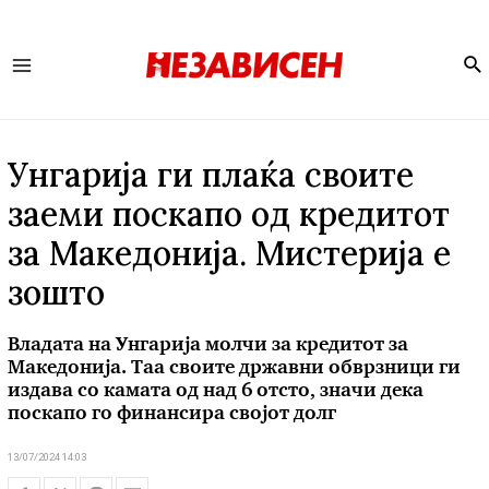
Se
Main
Menu
Унгарија ги плаќа своите
заеми поскапо од кредитот
за Македонија. Мистерија е
зошто
Владата на Унгарија молчи за кредитот за
Македонија. Таа своите државни обврзници ги
издава со камата од над 6 отсто, значи дека
поскапо го финансира својот долг
13/07/2024 14:03