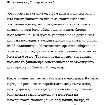
Што пишува „Маѓар наранч“:
„Оваа каматна стапка од 3,25 е дури и пониска од она
што Ексим банката го плаќа за своите издадени
обврзници или од она што државата го плаќа како
камата на која било обврзница или заем. Според
податоците на Центарот за управување со државниот
долг, на последните аукции годишната каматна стапка
на 15-годишните и 20-годишните државни обврзници
беше над 6 отсто, додека пократките рочности можеби
биле под 6 отсто. Тоа значи дека унгарската држава
поскапо го финансира сопствениот долг отколку што
дава кредит за Северна Македонија.
Каков бизнис има во ова Унгарија е мистерија. Во секој
случај, во рамките на соработката меѓу двете земји,
може дури и да обезбеди дополнителна поддршка на
балканската земја, доколку ѝ е потребна на
македонската економија. На овој начин, на крајот