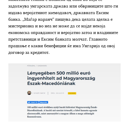
задолжува унгарската држава или обврзниците што ги
издава веројатниот заемодавач, државната Ексим
банка. „Маѓар наранч“ пишува дека целата зделка е
мистериозна и во неа не може да се најде некоја
економска оправданост и веројатно затоа и владините
претставници и Ексим банката молчат. Главното
прашање е какви бенефиции ќе има Унгарија од овој
договор за кредитот.