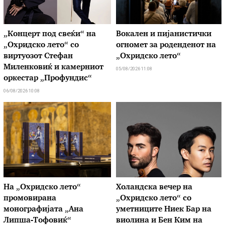
„Концерт под свеќи“ на
Вокален и пијанистички
„Охридско лето“ со
огномет за роденденот на
виртуозот Стефан
„Охридско лето“
Миленковиќ и камерниот
05/08/2026 11:08
оркестар „Профундис“
06/08/2026 10:08
На „Охридско лето“
Холандска вечер на
промовирана
„Охридско лето“ со
монографијата „Ана
уметниците Ниек Бар на
Липша-Тофовиќ“
виолина и Бен Ким на