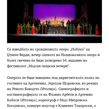
Со изведбата на грандиозната опера „Набуко“ од
Џузепе Верди, вечер сцената на Националната опера и
балет свечено ќе биде затворено 54. издание на
фестивалот „Мајски оперски вечери“.
Операта ќе биде изведена под диригентската палка на
гостинот од Аргентина, Јерухам Шаровски, во режија
на Ренато Бонајуто (Италија). Сценографијата и
костимографијата се на Флавио Арбети и Артемио
Кабаси (Италија), кореограф е Маја Митровска-
Богојевска, концерт-мајстор е Климент Тодороски, а