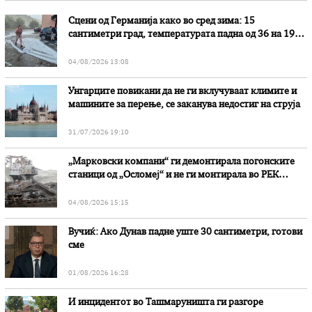
Сцени од Германија како во сред зима: 15
сантиметри град, температурата падна од 36 на 19
степени
04/08/2026 13:08
Унгарците повикани да не ги вклучуваат климите и
машините за перење, се заканува недостиг на струја
31/07/2026 19:10
„Марковски компани“ ги демонтирала погонските
станици од „Осломеј“ и не ги монтирала во РЕК
„Битола“, стои во вештачењето на обвинителството
04/08/2026 15:15
Вучиќ: Ако Дунав падне уште 30 сантиметри, готови
сме
01/08/2026 16:28
И инцидентот во Ташмаруништa ги разгоре