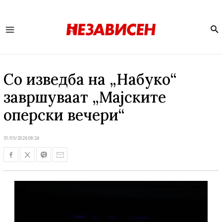
Se
Main
Menu
Со изведба на „Набуко“
завршуваат „Мајските
оперски вечери“
31/05/2026 08:24