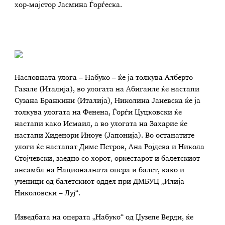
хор-мајстор Јасмина Ѓорѓеска.
Насловната улога – Набуко – ќе ја толкува Алберто
Газале (Италија), во улогата на Абигаиле ќе настапи
Сузана Бранкини (Италија), Николина Јаневска ќе ја
толкува улогата на Фенена, Ѓорѓи Цуцковски ќе
настапи како Исмаил, а во улогата на Захарие ќе
настапи Хиденори Иноуе (Јапонија). Во останатите
улоги ќе настапат Диме Петров, Ана Ројдева и Никола
Стојчевски, заедно со хорот, оркестарот и балетскиот
ансамбл на Националната опера и балет, како и
ученици од балетскиот оддел при ДМБУЦ „Илија
Николовски – Луј“.
Изведбата на операта „Набуко“ од Џузепе Верди, ќе