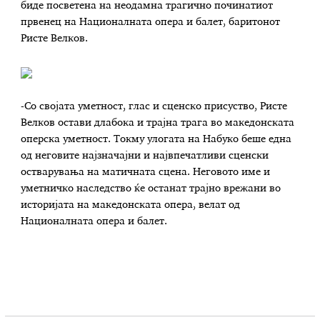
биде посветена на неодамна трагично починатиот
првенец на Националната опера и балет, баритонот
Ристе Велков.
-Со својата уметност, глас и сценско присуство, Ристе
Велков остави длабока и трајна трага во македонската
оперска уметност. Токму улогата на Набуко беше една
од неговите најзначајни и највпечатливи сценски
остварувања на матичната сцена. Неговото име и
уметничко наследство ќе останат трајно врежани во
историјата на македонската опера, велат од
Националната опера и балет.