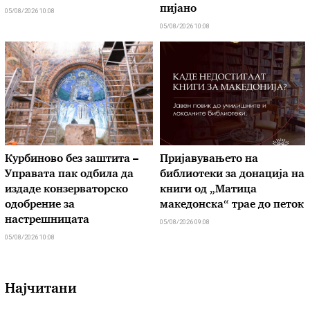
пијано
05/08/2026 10:08
05/08/2026 10:08
Курбиново без заштита –
Пријавувањето на
Управата пак одбила да
библиотеки за донација на
издаде конзерваторско
книги од „Матица
одобрение за
македонска“ трае до петок
настрешницата
05/08/2026 09:08
05/08/2026 10:08
Најчитани