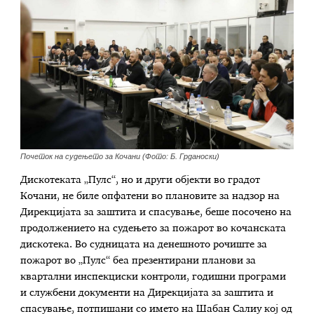
Почеток на судењето за Кочани (Фото: Б. Грданоски)
Дискотеката „Пулс“, но и други објекти во градот
Кочани, не биле опфатени во плановите за надзор на
Дирекцијата за заштита и спасување, беше посочено на
продолжението на судењето за пожарот во кочанската
дискотека. Во судницата на денешното рочиште за
пожарот во „Пулс“ беа презентирани планови за
квартални инспекциски контроли, годишни програми
и службени документи на Дирекцијата за заштита и
спасување, потпишани со името на Шабан Салиу кој од