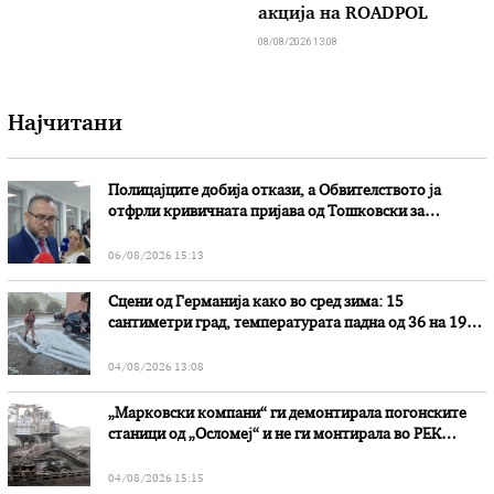
акција на ROADPOL
08/08/2026 13:08
Најчитани
Полицајците добија откази, а Обвителството ја
отфрли кривичната пријава од Тошковски за
наводни злоупотреби
06/08/2026 15:13
Сцени од Германија како во сред зима: 15
сантиметри град, температурата падна од 36 на 19
степени
04/08/2026 13:08
„Марковски компани“ ги демонтирала погонските
станици од „Осломеј“ и не ги монтирала во РЕК
„Битола“, стои во вештачењето на обвинителството
04/08/2026 15:15