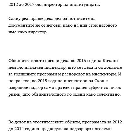
2012 до 2017 бил директор на институцијата.
Салиу реагираше дека дел од потписите на
документите не се негови, иако на нив стои неговото
име како директор.
Обвинителството посочи дека во 2015 година Кочани
немало назначен инспектор, што се гледа и од доказите
за годишните програми и распоредот на инспектори. И
покрај тоа, во 2015 година инспектори од Скопје
извршиле надзор само врз еден правен субјект со низок
ризик, што обвинителството го оцени како селективно.
Во делот на угостителските објекти, програмата за 2012
до 2014 година предвидувала надзор врз поголеми