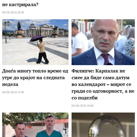
не кастрирала?
08/08/2026 20:08
Доаѓа многу топло време од
Филипче: Карпалак не
утре до крајот на следната
смее да биде само датум
недела
во календарот – мирот се
гради со одговорност, а не
08/08/2026 19:08
со поделби
08/08/2026 18:08