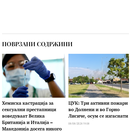
ПОВРЗАНИ СОДРЖИНИ
Хемиска кастрација за
ЦУК: Три активни пожари
сексуални престапници
во Долнени и во Горно
воведуваат Велика
Лисиче, осум се изгаснати
Британија и Италија –
08/08/2026 19:08
Македонија досега никого