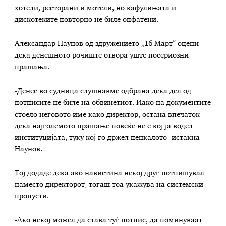
хотели, ресторани и мотели, но кафулињата и
дискотеките повторно не биле опфатени.
Александар Наунов од здружението „16 Март“ оцени
дека денешното рочиште отвора уште посериозни
прашања.
-Денес во судница слушнавме одбрана дека дел од
потписите не биле на обвинетиот. Иако на документите
стоело неговото име како директор, остана впечаток
дека најголемото прашање повеќе не е кој ја водел
институцијата, туку кој го држел пенкалото- истакна
Наунов.
Тој додаде дека ако навистина некој друг потпишувал
наместо директорот, тогаш тоа укажува на системски
пропусти.
-Ако некој можел да става туѓ потпис, да поминуваат