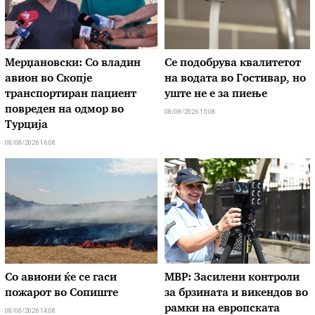
Мерџановски: Со владин
Се подобрува квалитетот
авион во Скопје
на водата во Гостивар, но
транспортиран пациент
уште не е за пиење
повреден на одмор во
08/08/2026 15:08
Турција
08/08/2026 16:08
Со авиони ќе се гаси
МВР: Засилени контроли
пожарот во Сопиште
за брзината и викендов во
рамки на европската
08/08/2026 14:08