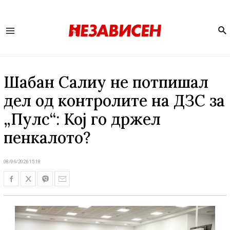
Se
Main
Menu
Шабан Салиу не потпишал
дел од контролите на ДЗС за
„Пулс“: Кој го држел
пенкалото?
08/06/2026 15:18