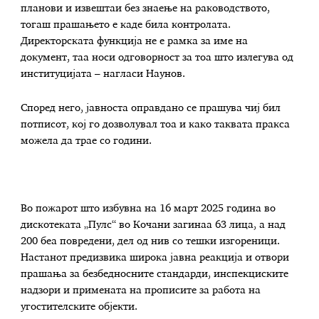
планови и извештаи без знаење на раководството,
тогаш прашањето е каде била контролата.
Директорската функција не е рамка за име на
документ, таа носи одговорност за тоа што излегува од
институцијата – нагласи Наунов.
Според него, јавноста оправдано се прашува чиј бил
потписот, кој го дозволувал тоа и како таквата пракса
можела да трае со години.
Во пожарот што избувна на 16 март 2025 година во
дискотеката „Пулс“ во Кочани загинаа 63 лица, а над
200 беа повредени, дел од нив со тешки изгореници.
Настанот предизвика широка јавна реакција и отвори
прашања за безбедносните стандарди, инспекциските
надзори и примената на прописите за работа на
угостителските објекти.