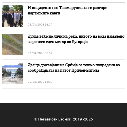
И инцидентот во Ташмаруништa ги разгоре
партиските кавги
03/08/2026 16:37
Дунав веќе не личи на река, нивото на вода намалено
за речиси еден метар во Бугарија
02/08/2026 08:57
Двајца државјани на Србија се тешко повредени во
сообраќајката на патот Прилеп-Битола
05/08/2026 13:37
© Независен Весник 2019 -2026