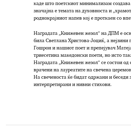
каде што поетскиот минимализам создава
значајна е темата на духовноста и „храмот
роднокрајниот напев кој е проткаен со вп
Наградата „Книжевен жезол“ на ДПМ е осн
била Светлана Христова-Јоциќ, а нејзини
Гошрон и нашиот поет и препејувач Матеј
триесетина македонски поети, но исто така
Наградата „Книжевен жезол“ се состои од с
врачени на лауреатите на свечена церемон
На свеченоста ќе бидат одржани и беседи 
интерпретирани и нивни стихови.