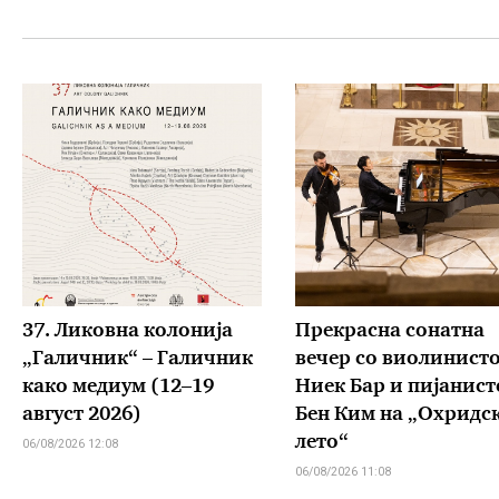
37. Ликовна колонија
Прекрасна сонатна
„Галичник“ – Галичник
вечер со виолинист
како медиум (12–19
Ниек Бар и пијанист
август 2026)
Бен Ким на „Охридс
лето“
06/08/2026 12:08
06/08/2026 11:08