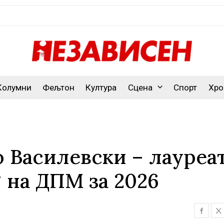
Колумни
Фељтон
Култура
Сцена
Спорт
Хро
о Василевски – лауреа
 на ДПМ за 2026