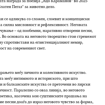
ата награда за поезија „Ацо Караманов“ во 2025
Златен Пегаз“ за животно дело.
и се одликува со сложен, слоевит и концепциски
ва силна мисловност и рефлексивност. Неговата
очување – од пообемни, наративно отворени песни,
. Во основата на неговото творештво стои стремежот
му спротивстави на егзистенцијалниот немир,
ост на современиот свет.
ирањето меѓу личното и колективното искуство.
та меѓу интимното и историското, при што
и и балканските искуства се преточени во лирски
ичност. Паралелно со оваа линија, во неговото
поетика, насочена кон суштинските прашања на
тие песни доаѓа до израз неговото чувство за форма,