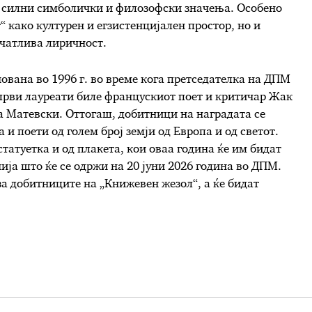
 силни симболички и филозофски значења. Особено
“ како културен и егзистенцијален простор, но и
ечатлива лиричност.
ована во 1996 г. во време кога претседателка на ДПМ
 први лауреати биле францускиот поет и критичар Жак
а Матевски. Оттогаш, добитници на наградата се
 и поети од голем број земји од Европа и од светот.
татуетка и од плакета, кои оваа година ќе им бидат
ија што ќе се одржи на 20 јуни 2026 гoдина во ДПМ.
за добитниците на „Книжевен жезол“, а ќе бидат