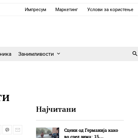
Импресум
Маркетинг
Услови за користење
Se
ника
Занимливости
ти
Најчитани
Сцени од Германија како
во сред зима: 15