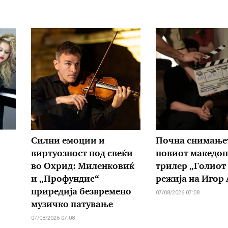
Силни емоции и
Почна снимање
виртуозност под свеќи
новиот македон
во Охрид: Миленковиќ
трилер „Голиот
и „Профундис“
режија на Игор
приредија безвремено
07/08/2026 07:08
музичко патување
07/08/2026 07:08