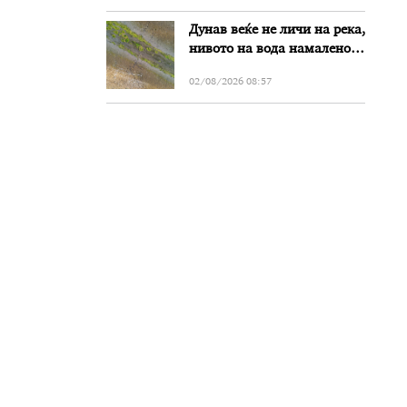
Дунав веќе не личи на река,
нивото на вода намалено
за речиси еден метар во
02/08/2026 08:57
Бугарија