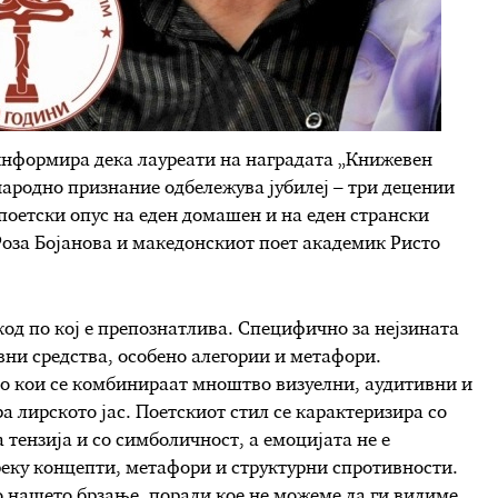
информира дека лауреати на наградата „Книжевен
ународно признание одбележува јубилеј – три децении
 поетски опус на еден домашен и на еден странски
Роза Бојанова и македонскиот поет академик Ристо
код по кој е препознатлива. Специфично за нејзината
вни средства, особено алегории и метафори.
во кои се комбинираат мноштво визуелни, аудитивни и
а лирското јас. Поетскиот стил се карактеризира со
 тензија и со симболичност, а емоцијата не е
реку концепти, метафори и структурни спротивности.
о нашето брзање, поради кое не можеме да ги видиме