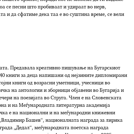
оа се песни што пробиваат и удираат во нерв,
та и да сфатиме дека таа е во суштина време, се вели
урата. Предавала креативно пишување на Бугарскиот
 40 книги за деца напишани од нејзините дипломирани
тојни книги од возрасни уметници, учесници во
ичка на антологии и зборници објавени во Бугарија и
чери на поезијата во Струга. Член е на Словенската
рна и на Меѓународната литературна академија
чка е на национални и на меѓународни книжевни
 „Владимир Башев“, националната награда за лирика
града „Дедал“, меѓународната поетска награда