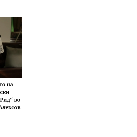
то на
ски
 Рид“ во
 Алексов