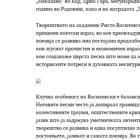
„Неказано“ во Бар, Црна Гора, меѓународн
година во Радовиш, како и на наградата „
Творештвото на академик Ристо Василевск
прецизен поетски израз, во кое преовладу
поезија се развива низ постојано продлаб
кон згуснат прочистен и економичен израз
кон создавање цврста песна што може да 
историските потреси и духовната несигурн
Клучна особеност на Василевски е баланс
Неговите песни често ја допираат граница
колективните трауми, општествените криз
јазик што ја задржува уметничката автент
творештво се развива и една посуптилна 
постоењето, јазикот и самата поезија. Во 