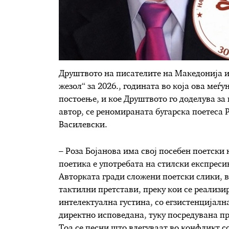
Друштвото на писателите на Македонија 
жезол“ за 2026., годината во која ова меѓ
постоење, и кое Друштвото го доделува за
автор, се реномираната бугарска поетеса 
Василевски.
– Роза Бојанова има свој посебен поетски 
поетика е употребата на стилски експреси
Авторката гради сложени поетски слики, 
тактилни претстави, преку кои се реализир
интелектуална густина, со егзистенцијална
директно исповедана, туку посредувана п
Тоа се песни што влегуваат во конфликт с