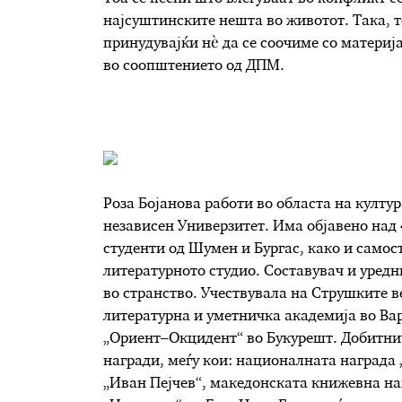
најсуштинските нешта во животот. Така, т
принудувајќи нè да се соочиме со материја
во соопштението од ДПМ.
Роза Бојанова работи во областа на култ
независен Универзитет. Има објавено над
студенти од Шумен и Бургас, како и самос
литературното студио. Составувач и уредн
во странство. Учествувала на Струшките ве
литературна и уметничка академија во Ва
„Ориент–Окцидент“ во Букурешт. Добитни
награди, меѓу кои: националната награда
„Иван Пејчев“, македонската книжевна на