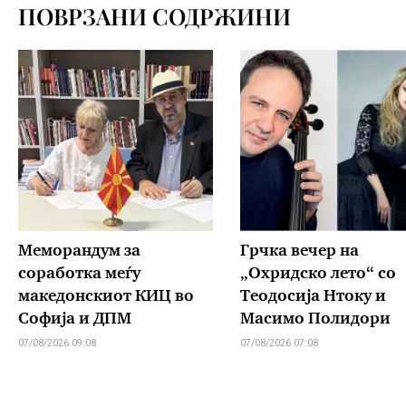
ПОВРЗАНИ СОДРЖИНИ
Меморандум за
Грчка вечер на
соработка меѓу
„Охридско лето“ со
македонскиот КИЦ во
Теодосија Нтоку и
Софија и ДПМ
Масимо Полидори
07/08/2026 09:08
07/08/2026 07:08