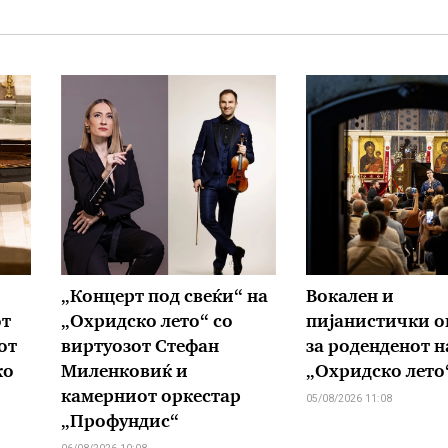
„Концерт под свеќи“ на
Вокален и
от
„Охридско лето“ со
пијанистички о
от
виртуозот Стефан
за роденденот н
ко
Миленковиќ и
„Охридско лето
камерниот оркестар
05/08/2026 11:08
„Профундис“