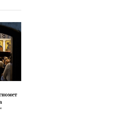
гномет
а
“