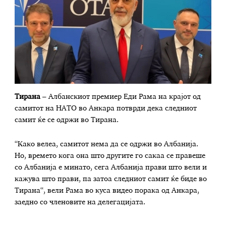
Тирана
– Албанскиот премиер Еди Рама на крајот од
самитот на НАТО во Анкара потврди дека следниот
самит ќе се одржи во Тирана.
“Како велеа, самитот нема да се одржи во Албанија.
Но, времето кога она што другите го сакаа се правеше
со Албанија е минато, сега Албанија прави што вели и
кажува што прави, па затоа следниот самит ќе биде во
Тирана“, вели Рама во куса видео порака од Анкара,
заедно со членовите на делегацијата.