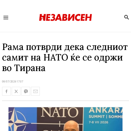
Se
Main
Menu
Рама потврди дека следниот
самит на НАТО ќе се одржи
во Тирана
08/07/2026 17:07