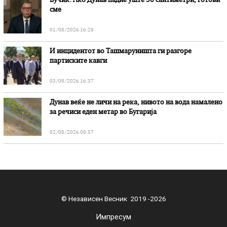
Вучиќ: Ако Дунав падне уште 30 сантиметри, готови
сме
01/08/2026 16:28
И инцидентот во Ташмаруништa ги разгоре
партиските кавги
03/08/2026 16:37
Дунав веќе не личи на река, нивото на вода намалено
за речиси еден метар во Бугарија
02/08/2026 08:57
© Независен Весник 2019 -2026
Импресум