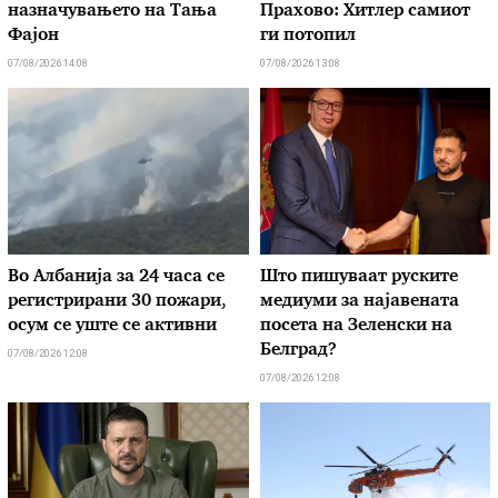
назначувањето на Тања
Прахово: Хитлер самиот
Фајон
ги потопил
07/08/2026 14:08
07/08/2026 13:08
Во Албанија за 24 часа се
Што пишуваат руските
регистрирани 30 пожари,
медиуми за најавената
осум се уште се активни
посета на Зеленски на
Белград?
07/08/2026 12:08
07/08/2026 12:08