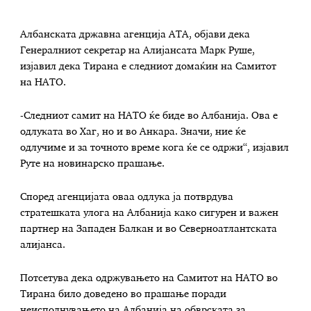
Албанската државна агенција АТА, објави дека
Генералниот секретар на Алијансата Марк Руше,
изјавил дека Тирана е следниот домаќин на Самитот
на НАТО.
-Следниот самит на НАТО ќе биде во Албанија. Ова е
одлуката во Хаг, но и во Анкара. Значи, ние ќе
одлучиме и за точното време кога ќе се одржи“, изјавил
Руте на новинарско прашање.
Според агенцијата оваа одлука ја потврдува
стратешката улога на Албанија како сигурен и важен
партнер на Западен Балкан и во Северноатлантската
алијанса.
Потсетува дека одржувањето на Самитот на НАТО во
Тирана било доведено во прашање поради
неисполнувањето на Албанија на обврската за