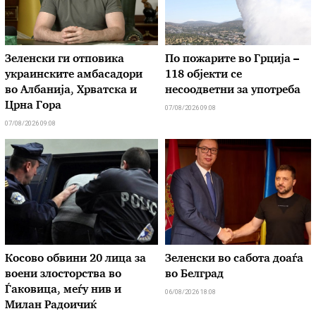
Зеленски ги отповика
По пожарите во Грција –
украинските амбасадори
118 објекти се
во Албанија, Хрватска и
несоодветни за употреба
Црна Гора
07/08/2026 09:08
07/08/2026 09:08
Косово обвини 20 лица за
Зеленски во сабота доаѓа
воени злосторства во
во Белград
Ѓаковица, меѓу нив и
06/08/2026 18:08
Милан Радоичиќ