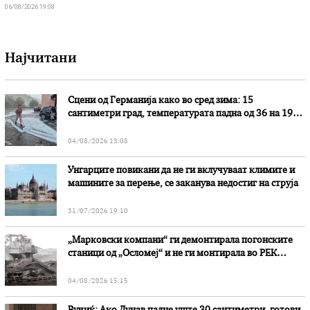
06/08/2026 19:08
Најчитани
Сцени од Германија како во сред зима: 15
сантиметри град, температурата падна од 36 на 19
степени
04/08/2026 13:08
Унгарците повикани да не ги вклучуваат климите и
машините за перење, се заканува недостиг на струја
31/07/2026 19:10
„Марковски компани“ ги демонтирала погонските
станици од „Осломеј“ и не ги монтирала во РЕК
„Битола“, стои во вештачењето на обвинителството
04/08/2026 15:15