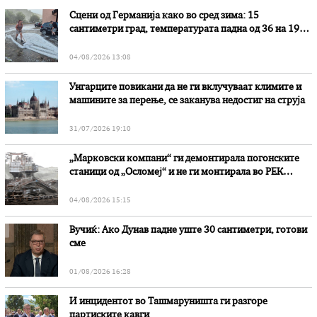
Сцени од Германија како во сред зима: 15
сантиметри град, температурата падна од 36 на 19
степени
04/08/2026 13:08
Унгарците повикани да не ги вклучуваат климите и
машините за перење, се заканува недостиг на струја
31/07/2026 19:10
„Марковски компани“ ги демонтирала погонските
станици од „Осломеј“ и не ги монтирала во РЕК
„Битола“, стои во вештачењето на обвинителството
04/08/2026 15:15
Вучиќ: Ако Дунав падне уште 30 сантиметри, готови
сме
01/08/2026 16:28
И инцидентот во Ташмаруништa ги разгоре
партиските кавги