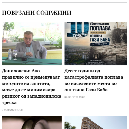
ПОВРЗАНИ СОДРЖИНИ
Даниловски: Ако
Десет години од
правилно се применуваат
катастрофалната поплава
методите на заштита,
во населените места во
може да се минимизира
општина Гази Баба
ризикот од западнонилска
06/08/2026 19:08
треска
06/08/2026 20:08