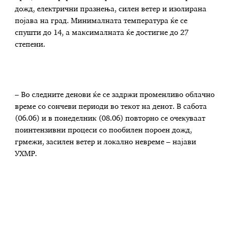
дожд, електрични празнења, силен ветер и изолирана
појава на град. Минималната температура ќе се
спушти до 14, а максималната ќе достигне до 27
степени.
– Во следните денови ќе се задржи променливо облачно
време со сончеви периоди во текот на денот. В сабота
(06.06) и в понеделник (08.06) повторно се очекуваат
поинтензивни процеси со пообилен пороен дожд,
грмежи, засилен ветер и локално невреме – најави
УХМР.