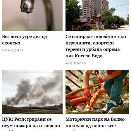
Без вода утре дел од
Се санираат повеќе детски
скопско
игралишта, спортски
терени и урбана опрема
06/08/2026 18:08
низ Кисела Вода
06/08/2026 17:08
ЦУК: Регистрирани се
Моторички парк на Водно
осум пожари на отворено
никнува од паднатите