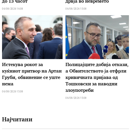
до 13 часот
дрвја во невремето
06/08/2026 16:08
06/08/2026 15:08
Истекува рокот за
Полицајците добија откази,
куќниот притвор на Артан
а Обвителството ја отфрли
Груби, обвинение се уште
кривичната пријава од
нема
Тошковски за наводни
злоупотреби
06/08/2026 15:08
06/08/2026 15:08
Најчитани