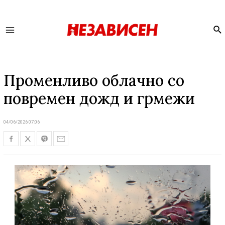
Se
Main
Menu
Променливо облачно со
повремен дожд и грмежи
04/06/2026 07:06