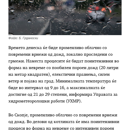
Фото: Б. Грданоски
Времето денеска ќе биде променливо облачно со
повремени врнежи од дожд, локално проследени со
грмежи. Наместа процесите ќе бидат поинтензивни во
форма на невреме со пообилен пороен дожд (20 литри
на метар квадратен), елекстични празнења, силен
ветер и појава на град. Минималната температура ќе
биде во интервал од 9 до 16, а максималната ќе
достигне од 21 до 29 степени, информира Управата за
хидрометеоролошки работи (УХМР).
Во Скопје, променливо облачно со повремени врнежи
од дожд. Во делови од котлината ќе има поинтензивни
процеси во форма на невреме со интензивен пороен