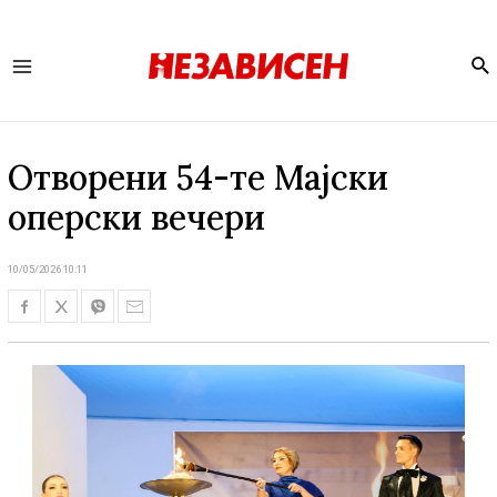
Se
Main
Menu
Отворени 54-те Мајски
оперски вечери
10/05/2026 10:11