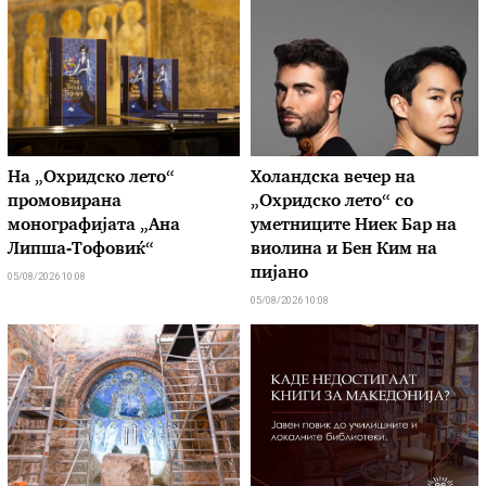
На „Охридско лето“
Холандска вечер на
промовирана
„Охридско лето“ со
монографијата „Ана
уметниците Ниек Бар на
Липша-Тофовиќ“
виолина и Бен Ким на
пијано
05/08/2026 10:08
05/08/2026 10:08