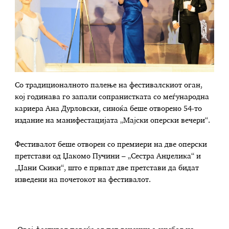
Со традиционалното палење на фестивалскиот оган,
кој годинава го запали сопранистката со меѓународна
кариера Ана Дурловски, синоќа беше отворено 54-то
издание на манифестацијата „Мајски оперски вечери“.
Фестивалот беше отворен со премиери на две оперски
претстави од Џакомо Пучини – „Сестра Анџелика“ и
„Џани Скики“, што е првпат две претстави да бидат
изведени на почетокот на фестивалот.