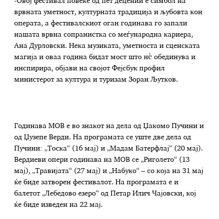
-Овој фестивал повеќе од пет децении е симбол на
врвната уметност, културната традиција и љубовта кон
операта, а фестивалскиот оган годинава го запали
нашата врвна сопранистка со меѓународна кариера,
Ана Дурловски. Нека музиката, уметноста и сценската
магија и оваа година бидат мост што нè обединува и
инспирира, објави на својот Фејсбук профил
министерот за култура и туризам Зоран Љутков.
Годинава МОВ е во знакот на дела од Џакомо Пучини и
од Џузепе Верди. На програмата се уште две дела од
Пучини: „Тоска“ (16 мај) и „Мадам Батерфлај“ (20 мај).
Вердиеви опери годинава на МОВ се „Риголето“ (13
мај), „Травијата“ (27 мај) и „Набуко“ – со која на 31 мај
ќе биде затворен фестивалот. На програмата е и
балетот „Лебедово езеро“ од Петар Илич Чајовски, кој
ќе биде изведен на 22 мај.