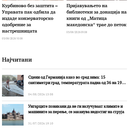
Курбиново без заштита –
Пријавувањето на
Управата пак одбила да
библиотеки за донација на
издаде конзерваторско
книги од „Матица
одобрение за
македонска“ трае до петок
настрешницата
05/08/2026 09:08
05/08/2026 10:08
Најчитани
Сцени од Германија како во сред зима: 15
сантиметри град, температурата падна од 36 на 19
степени
04/08/2026 13:08
Унгарците повикани да не ги вклучуваат климите и
машините за перење, се заканува недостиг на струја
31/07/2026 19:10