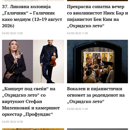
37. Ликовна колонија
Прекрасна сонатна вечер
„Галичник“ – Галичник
со виолинистот Ниек Бар и
како медиум (12–19 август
пијанистот Бен Ким на
2026)
„Охридско лето“
06/08/2026 12:08
06/08/2026 11:08
„Концерт под свеќи“ на
Вокален и пијанистички
„Охридско лето“ со
огномет за роденденот на
виртуозот Стефан
„Охридско лето“
Миленковиќ и камерниот
05/08/2026 11:08
оркестар „Профундис“
06/08/2026 10:08