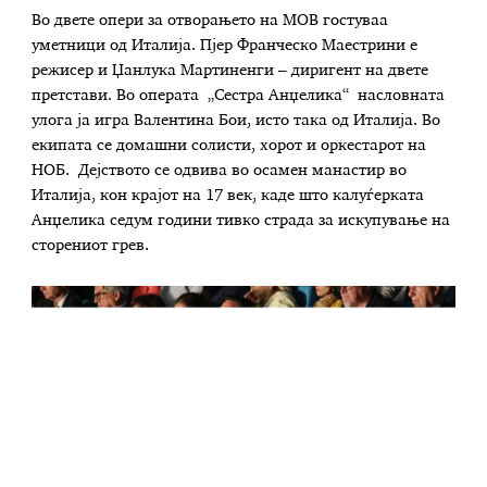
Во двете опери за отворањето на МОВ гостуваа
уметници од Италија. Пјер Франческо Маестрини е
режисер и Џанлука Мартиненги – диригент на двете
претстави. Во операта „Сестра Анџелика“ насловната
улога ја игра Валентина Бои, исто така од Италија. Во
екипата се домашни солисти, хорот и оркестарот на
НОБ. Дејството се одвива во осамен манастир во
Италија, кон крајот на 17 век, каде што калуѓерката
Анџелика седум години тивко страда за искупување на
сторениот грев.