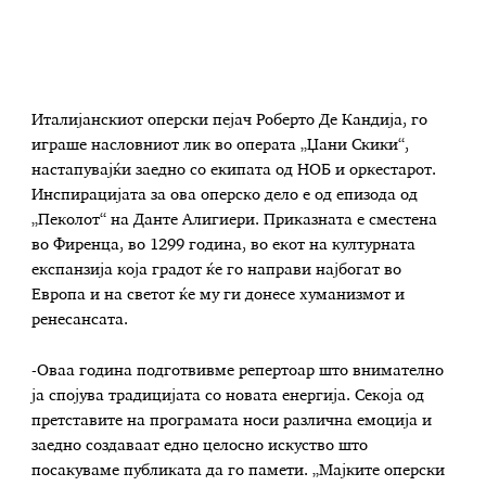
Италијанскиот оперски пејач Роберто Де Кандија, го
играше насловниот лик во операта „Џани Скики“,
настапувајќи заедно со екипата од НОБ и оркестарот.
Инспирацијата за ова оперско дело е од епизода од
„Пеколот“ на Данте Алигиери. Приказната е сместена
во Фиренца, во 1299 година, во екот на културната
експанзија која градот ќе го направи најбогат во
Европа и на светот ќе му ги донесе хуманизмот и
ренесансата.
-Оваа година подготвивме репертоар што внимателно
ја спојува традицијата со новата енергија. Секоја од
претставите на програмата носи различна емоција и
заедно создаваат едно целосно искуство што
посакуваме публиката да го памети. „Мајките оперски