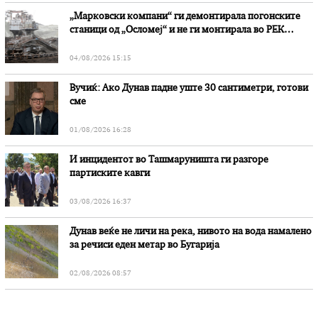
„Марковски компани“ ги демонтирала погонските
станици од „Осломеј“ и не ги монтирала во РЕК
„Битола“, стои во вештачењето на обвинителството
04/08/2026 15:15
Вучиќ: Ако Дунав падне уште 30 сантиметри, готови
сме
01/08/2026 16:28
И инцидентот во Ташмаруништa ги разгоре
партиските кавги
03/08/2026 16:37
Дунав веќе не личи на река, нивото на вода намалено
за речиси еден метар во Бугарија
02/08/2026 08:57