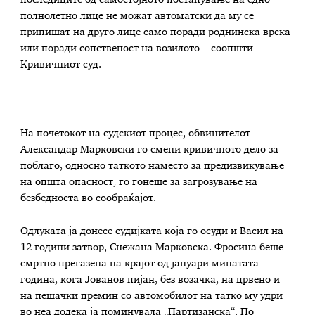
полнолетно лице не можат автоматски да му се
припишат на друго лице само поради роднинска врска
или поради сопственост на возилото – соопшти
Кривичниот суд.
На почетокот на судскиот процес, обвинителот
Александар Марковски го смени кривичното дело за
поблаго, односно таткото наместо за предизвикување
на општа опасност, го гонеше за загрозување на
безбедноста во сообраќајот.
Одлуката ја донесе судијката која го осуди и Васил на
12 години затвор, Снежана Марковска. Фросина беше
смртно прегазена на крајот од јануари минатата
година, кога Јованов пијан, без возачка, на црвено и
на пешачки премин со автомобилот на татко му удри
во неа додека ја поминувала „Партизанска“. По