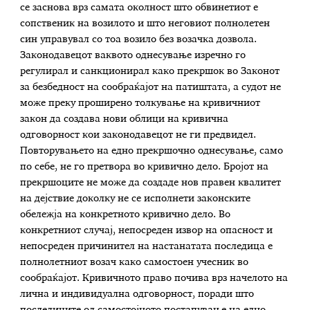
се заснова врз самата околност што обвинетиот е
сопственик на возилото и што неговиот полнолетен
син управувал со тоа возило без возачка дозвола.
Законодавецот ваквото однесување изречно го
регулирал и санкционирал како прекршок во Законот
за безбедност на сообраќајот на патиштата, а судот не
може преку проширено толкување на кривичниот
закон да создава нови облици на кривична
одговорност кои законодавецот не ги предвидел.
Повторувањето на едно прекршочно однесување, само
по себе, не го претвора во кривично дело. Бројот на
прекршоците не може да создаде нов правен квалитет
на дејствие доколку не се исполнети законските
обележја на конкретното кривично дело. Во
конкретниот случај, непосреден извор на опасност и
непосреден причинител на настанатата последица е
полнолетниот возач како самостоен учесник во
сообраќајот. Кривичното право почива врз начелото на
лична и индивидуална одговорност, поради што
последиците од самостојното постапување на едно