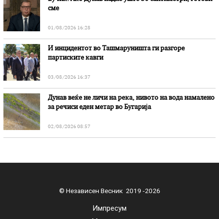
сме
01/08/2026 16:28
И инцидентот во Ташмаруништa ги разгоре
партиските кавги
03/08/2026 16:37
Дунав веќе не личи на река, нивото на вода намалено
за речиси еден метар во Бугарија
02/08/2026 08:57
© Независен Весник 2019 -2026
Импресум