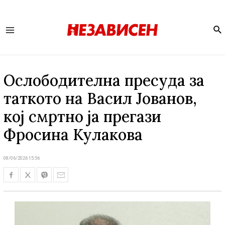
Se
Main
Menu
Ослободителна пресуда за
таткото на Васил Јованов,
кој смртно ја прегази
Фросина Кулакова
08/06/2026 15:56