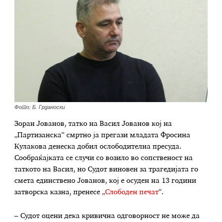
Фото: Б. Грданоски
Зоран Јованов, татко на Васил Јованов кој на
„Партизанска“ смртно ја прегази младата Фросина
Кулакова денеска добил ослободителна пресуда.
Сообраќајката се случи со возило во сопственост на
таткото на Васил, но Судот виновен за трагедијата го
смета единствено Јованов, кој е осуден на 13 години
затворска казна, пренесе „
Слободен печат
“.
– Судот оцени дека кривична одговорност не може да