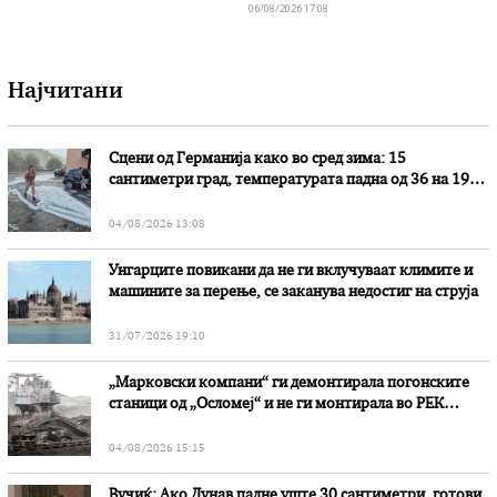
06/08/2026 17:08
Најчитани
Сцени од Германија како во сред зима: 15
сантиметри град, температурата падна од 36 на 19
степени
04/08/2026 13:08
Унгарците повикани да не ги вклучуваат климите и
машините за перење, се заканува недостиг на струја
31/07/2026 19:10
„Марковски компани“ ги демонтирала погонските
станици од „Осломеј“ и не ги монтирала во РЕК
„Битола“, стои во вештачењето на обвинителството
04/08/2026 15:15
Вучиќ: Ако Дунав падне уште 30 сантиметри, готови