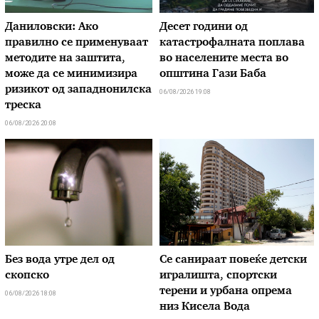
Даниловски: Ако
Десет години од
правилно се применуваат
катастрофалната поплава
методите на заштита,
во населените места во
може да се минимизира
општина Гази Баба
ризикот од западнонилска
06/08/2026 19:08
треска
06/08/2026 20:08
Без вода утре дел од
Се санираат повеќе детски
скопско
игралишта, спортски
терени и урбана опрема
06/08/2026 18:08
низ Кисела Вода