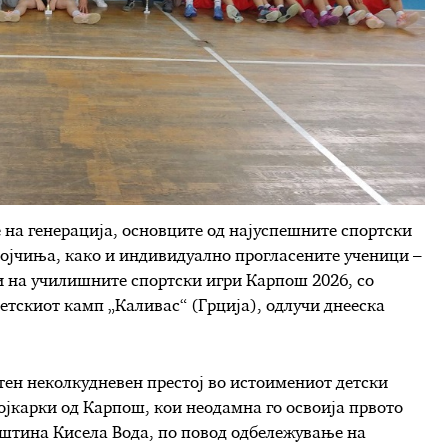
на генерација, основците од најуспешните спортски
војчиња, како и индивидуално прогласените ученици –
и на училишните спортски игри Карпош 2026, со
етскиот камп „Каливас“ (Грција), одлучи днееска
тен неколкудневен престој во истоимениот детски
бојкарки од Карпош, кои неодамна го освоија првото
пштина Кисела Вода, по повод одбележување на