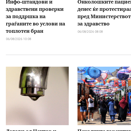
Инфо-штандови и
Онколошките пацие
здравствени проверки
денес ќе протестира
за поддршка на
пред Министерствот
граѓаните во услови на
за здравство
топлотен бран
06/08/2026 08:08
06/08/2026 10:08