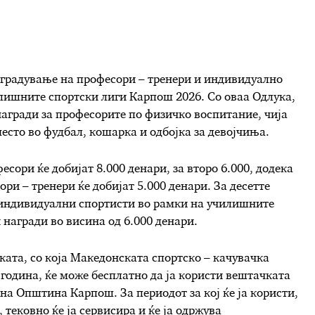
аградување на професори – тренери и индивидуално
илишните спортски лиги Карпош 2026. Со оваа Одлука,
агради за професорите по физичко воспитание, чија
место во фудбал, кошарка и одбојка за девојчиња.
есори ќе добијат 8.000 денари, за второ 6.000, додека
ори – тренери ќе добијат 5.000 денари. За десетте
 индивидуални спортисти во рамки на училишните
награди во висина од 6.000 денари.
уката, со која Македонската спортско – качувачка
 година, ќе може бесплатно да ја користи вештачката
 на Општина Карпош. За периодот за кој ќе ја користи,
 тековно ќе ја сервисира и ќе ја одржува