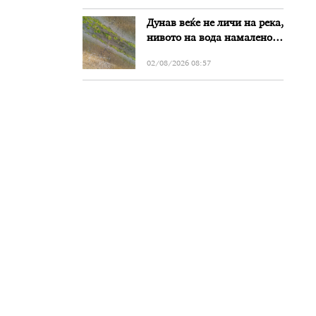
Дунав веќе не личи на река,
нивото на вода намалено
за речиси еден метар во
02/08/2026 08:57
Бугарија