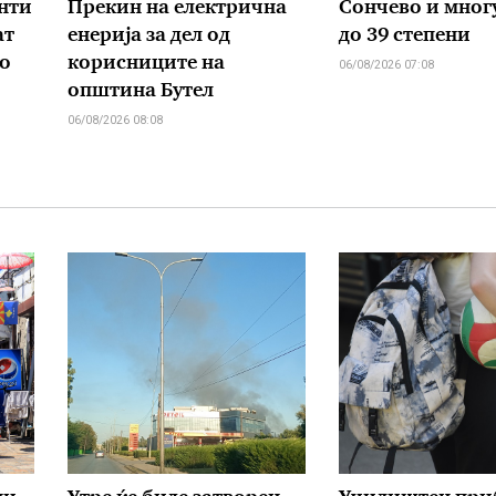
нти
Прекин на електрична
Сончево и многу
ат
енерија за дел од
до 39 степени
о
корисниците на
06/08/2026 07:08
општина Бутел
06/08/2026 08:08