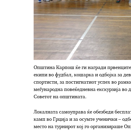
Општина Карпош ќе ги награди првенците 
екипи во фудбал, кошарка и одбојка за де
спортисти, за постигнатиот успех во рамк
меѓународна повеќедневна екскурзија во д
Советот на општината.
Локалната самоуправа ќе обезбеди беспла
камп во Грција и за осумте ученички – од
место на турнирот кој го организираше О