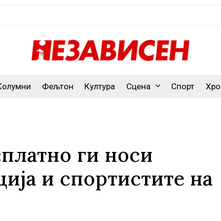
Колумни
Фељтон
Култура
Сцена
Спорт
Хро
платно ги носи
ција и спортистите на