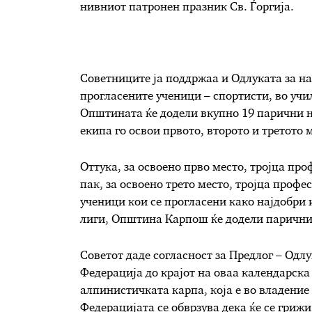
нивниот патронен празник Св. Ѓоргија.
Советниците ја поддржаа и Одлуката за н
прогласените ученици – спортисти, во уч
Општината ќе додели вкупно 19 парични н
екипа го освои првото, второто и третото 
Оттука, за освоено прво место, тројца проф
пак, за освоено трето место, тројца профес
ученици кои се прогласени како најдобри
лиги, Општина Карпош ќе додели парични 
Советот даде согласност за Предлог – Одл
Федерација до крајот на оваа календарска
алпинистичката карпа, која е во владение
Федерацијата се обврзува дека ќе се грижи,