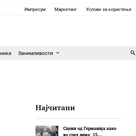
Импресум
Маркетинг
Услови за користење
Se
ника
Занимливости
Најчитани
Сцени од Германија како
во сред зима: 15