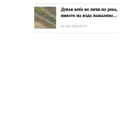
злоупотреби
Дунав веќе не личи на река,
нивото на вода намалено
за речиси еден метар во
02/08/2026 08:57
Бугарија