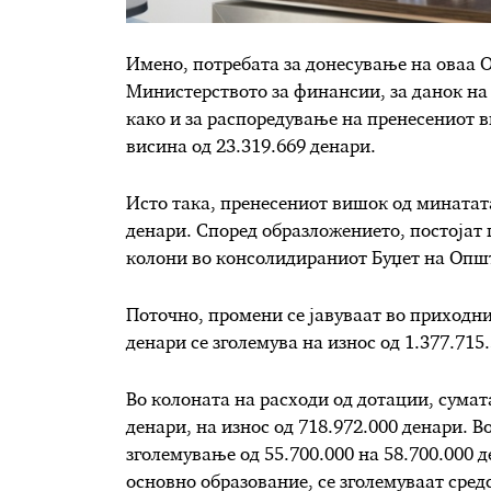
Имено, потребата за донесување на оваа О
Министерството за финансии, за данок на 
како и за распоредување на пренесениот в
висина од 23.319.669 денари.
Исто така, пренесениот вишок од минатата
денари. Според образложението, постојат 
колони во консолидираниот Буџет на Оп
Поточно, промени се јавуваат во приходни
денари се зголемува на износ од 1.377.715
Во колоната на расходи од дотации, сумата
денари, на износ од 718.972.000 денари. В
зголемување од 55.700.000 на 58.700.000 
основно образование, се зголемуваат средс