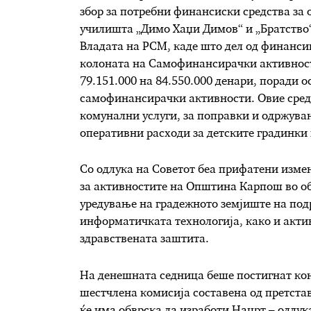
збор за потребни финансиски средства за
училишта „Димо Хаџи Димов“ и „Братство“,
Владата на РСМ, каде што дел од финанси
колоната на Самофинансирачки активности
79.151.000 на 84.550.000 денари, поради 
самофинансирачки активности. Овие средс
комунални услуги, за поправки и одржувањ
оперативни расходи за детските градинки
Со одлука на Советот беа прифатени изме
за активностите на Општина Карпош во обл
уредување на градежното земјиште на подр
информатичката технологија, како и актив
здравствената заштита.
На денешната седница беше постигнат кон
шестчлена комисија составена од претст
ќе има обврска да изработи Нацрт – одлук