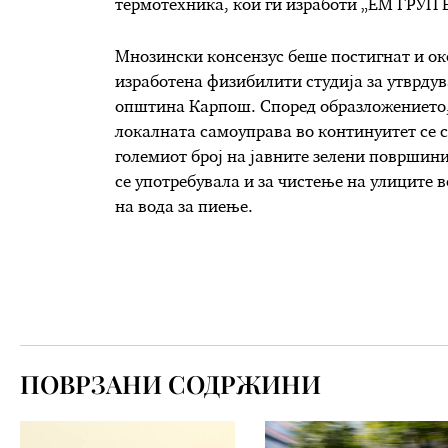
термотехника, кои ги изработи „ЕМ ГРУП Е
Мнозински консензус беше постигнат и око
изработена физибилити студија за утврдув
општина Карпош. Според образложението,
локалната самоуправа во континуитет се с
големиот број на јавните зелени површини
се употребувала и за чистење на улиците в
на вода за пиење.
ПОВРЗАНИ СОДРЖИНИ