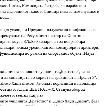
вет. Потоа, Комисијата ќе треба да изработи и
е на Деловникот, како и Иницијатива за изменување и
рпош.
ви ја усвоија и Предлог – одлуката за прифаќање на
опремување на Ресурсниот центар на Општина
ја изнесува 376.850 денари, а тоа подразбира
плакари, клима уреди, лаптоп компјутери и принтери,
е функционира во рамки на спортскиот објект „Наум
 донации за основното училиште „Братство“, една
и за донацијата во корист на градинката „Пролет 2“.
„Димо Хаџи Димов“ ќе бидат корисници на донација
рговија и услуги ЦЕНТРАЛ – Х. Станува збор за
адење и вентилација за
ните училишта „Братство“ и „Димо Хаџи Димов“, фаза