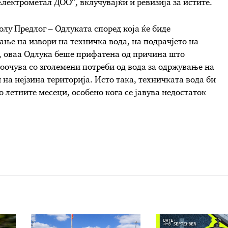
лектрометал ДОО“, вклучувајќи и ревизија за истите.
лу Предлог – Одлуката според која ќе биде
ање на извори на техничка вода, на подрачјето на
 оваа Одлука беше прифатена од причина што
оочува со зголемени потреби од вода за одржување на
 на нејзина територија. Исто така, техничката вода би
о летните месеци, особено кога се јавува недостаток