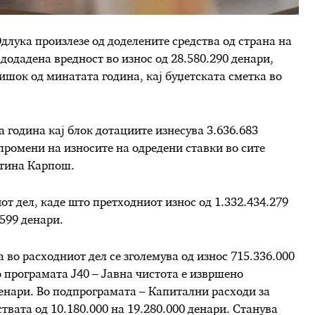
длука произлезе од доделените средства од страна на
додадена вредност во износ од 28.580.290 денари,
ишок од минатата година, кај буџетската сметка во
 година кај блок дотациите изнесува 3.636.683
промени на износите на одредени ставки во сите
штина Карпош.
от дел, каде што претходниот износ од 1.332.434.279
.599 денари.
 во расходниот дел се зголемува од износ 715.336.000
о програмата Ј40 – Јавна чистота е извршено
денари. Во подпрограмата – Капитални расходи за
твата од 10.180.000 на 19.280.000 денари. Станува