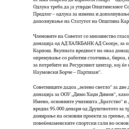
Одлука треба да ја утврди Општинскиот Со
Предлог – одлука за измена и дополнувањ
дополнување на Статутот на Општина Ка
Членовите на Советот со мнозинство гласо
донација од АД ХАЛКБАНК АД Скопје, за 
Карпош. Вкупната вредност на оваа донаци
опремување со работни столчиња, бироа, 
за потребите на Ресурсниот центар, кој ќ
Наумовски Борче – Партизан“.
Советниците дадоа „зелено светло“ за две
донација за ООУ „Димо Хаџи Димов“, како 
Имено, основните училишта „Братство“ и 
вредна 95.000 денари од Друштвотото за т
донирање на основни проекти за греење, л
повеќенаменските спортски сали во основ