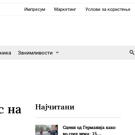
Импресум
Маркетинг
Услови за користење
Se
ника
Занимливости
с на
Најчитани
Сцени од Германија како
во сред зима: 15