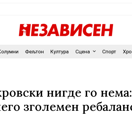
Колумни
Фељтон
Култура
Сцена
Спорт
Хро
ровски нигде го нема:
него зголемен ребалан