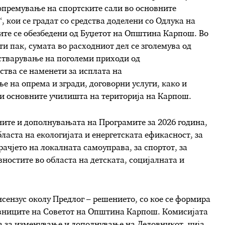
 опремување на спортските сали во основните
 кои се градат со средства доделени со Одлука на
ите се обезбедени од Буџетот на Општина Карпош. Во
 пак, сумата во расходниот дел се зголемува од
остварување на поголеми приходи од
тва се наменети за исплата на
е на опрема и згради, договорни услуги, како и
 и основните училишта на територија на Карпош.
ните и дополнувањата на Програмите за 2026 година,
аста на екологијата и енергетската ефикасност, за
ачјето на локалната самоуправа, за спортот, за
ностите во областа на детската, социјалната и
сензус околу Предлог – решението, со кое се формира
авниците на Советот на Општина Карпош. Комисијата
а за изменување и дополнување на Деловникот, чија