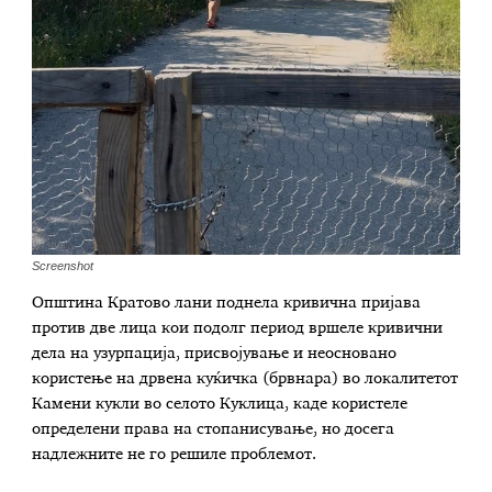
Screenshot
Општина Кратово лани поднела кривична пријава
против две лица кои подолг период вршеле кривични
дела на узурпација, присвојување и неосновано
користење на дрвена куќичка (брвнара) во локалитетот
Камени кукли во селото Куклица, каде користеле
определени права на стопанисување, но досега
надлежните не го решиле проблемот.