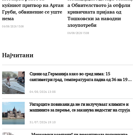
куќниот притвор на Артан
а Обвителството ја отфрли
Груби, обвинение се уште
кривичната пријава од
нема
Тошковски за наводни
злоупотреби
06/08/2026 15:08
06/08/2026 15:08
Најчитани
Сцени од Германија како во сред зима: 15
сантиметри град, температурата падна од 36 на 19
степени
04/08/2026 13:08
Унгарците повикани да не ги вклучуваат климите и
машините за перење, се заканува недостиг на струја
31/07/2026 19:10