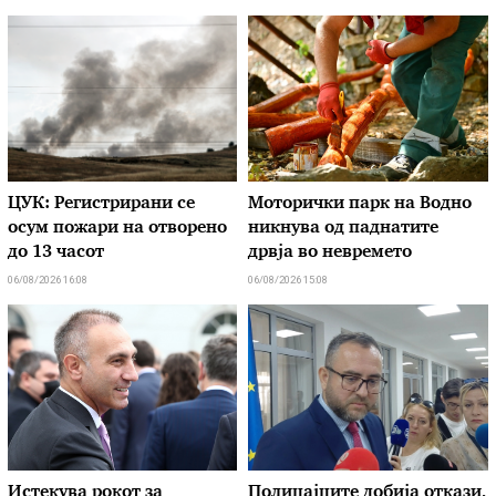
ЦУК: Регистрирани се
Моторички парк на Водно
осум пожари на отворено
никнува од паднатите
до 13 часот
дрвја во невремето
06/08/2026 16:08
06/08/2026 15:08
Истекува рокот за
Полицајците добија откази,