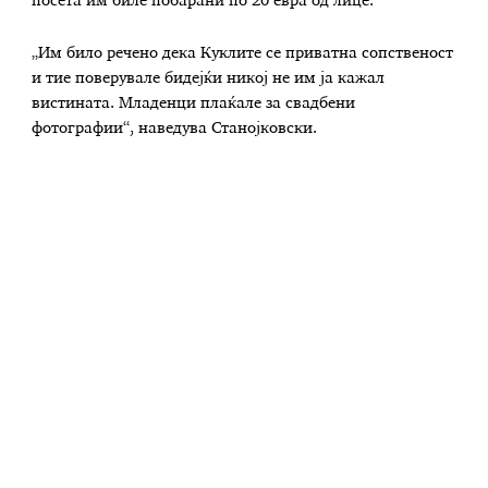
посета им биле побарани по 20 евра од лице.
„Им било речено дека Куклите се приватна сопственост
и тие поверувале бидејќи никој не им ја кажал
вистината. Младенци плаќале за свадбени
фотографии“, наведува Станојковски.