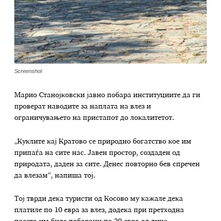
Screenshot
Марио Станојковски јавно побара институциите да ги
проверат наводите за наплата на влез и
ограничувањето на пристапот до локалитетот.
„Куклите кај Кратово се природно богатство кое им
припаѓа на сите нас. Јавен простор, создаден од
природата, даден за сите. Денес повторно бев спречен
да влезам“, напиша тој.
Тој тврди дека туристи од Косово му кажале дека
платиле по 10 евра за влез, додека при претходна