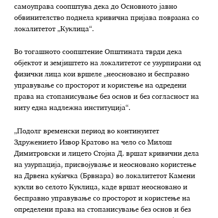
самоуправа соопштува дека до Основното јавно
обвинителство поднела кривична пријава поврзана со
локалитетот „Куклица“.
Во тогашното соопштение Општината тврди дека
објектот и земјиштето на локалитетот се узурпирани од
физички лица кои вршеле „неосновано и бесправно
управување со просторот и користење на одредени
права на стопанисување без основ и без согласност на
ниту една надлежна институција“.
„Подолг временски период во континуитет
Здружението Извор Кратово на чело со Милош
Димитровски и лицето Стојна Д. вршат кривични дела
на узурпација, присвојување и неосновано користење
на Дрвена куќичка (Брвнара) во локалитетот Камени
кукли во селото Куклица, каде вршат неосновано и
бесправно управување со просторот и користење на
определени права на стопанисување без основ и без