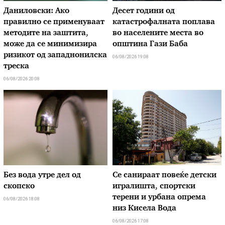
Даниловски: Ако
Десет години од
правилно се применуваат
катастрофалната поплава
методите на заштита,
во населените места во
може да се минимизира
општина Гази Баба
ризикот од западнонилска
06/08/2026 19:08
треска
06/08/2026 20:08
Без вода утре дел од
Се санираат повеќе детски
скопско
игралишта, спортски
терени и урбана опрема
06/08/2026 18:08
низ Кисела Вода
06/08/2026 17:08