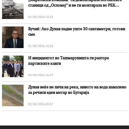
„Марковски компани“ ги демонтирала погонските
станици од „Осломеј“ и не ги монтирала во РЕК
„Битола“, стои во вештачењето на обвинителството
04/08/2026 15:15
Вучиќ: Ако Дунав падне уште 30 сантиметри, готови
сме
01/08/2026 16:28
И инцидентот во Ташмаруништa ги разгоре
партиските кавги
03/08/2026 16:37
Дунав веќе не личи на река, нивото на вода намалено
за речиси еден метар во Бугарија
02/08/2026 08:57