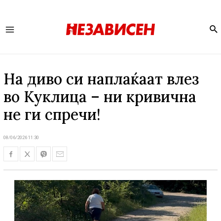
Se
Main
Menu
На диво си наплаќаат влез
во Куклица – ни кривична
не ги спречи!
08/06/2026 11:30