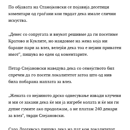
По објавата на Станојковски се појавија десетици
коментари од граѓани кои тврдат дека имале слични
искуства.
„Денес со сопругата и внукот решивме да ги посетиме
Кратово и Куклите, но наидовме на жена која ни
бараше пари за влез, велејќи дека тоа е нејзин приватен
имот“, пишува во еден од коментарите.
Петар Слејановски наведува дека со семејството бил
спречен да го посети локалитетот затоа што од нив
била побарана наплата за влез.
„Жената со нејзиното дрско однесување извади клучеви
и ми се закани дека ќе ми ја изгребе колата и ќе ми ги
дупне гумите ако продолжам, а не платам 240 денари
за влез“, тврди Слејановски.
Сара Драгевска пишува дека на пат кон локалитетот