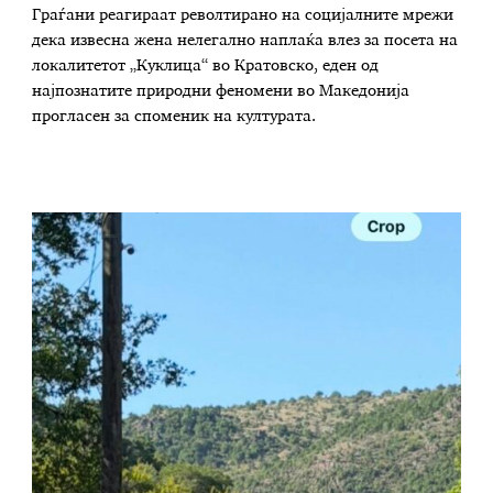
Граѓани реагираат револтирано на социјалните мрежи
дека извесна жена нелегално наплаќа влез за посета на
локалитетот „Куклица“ во Кратовско, еден од
најпознатите природни феномени во Македонија
прогласен за споменик на културата.