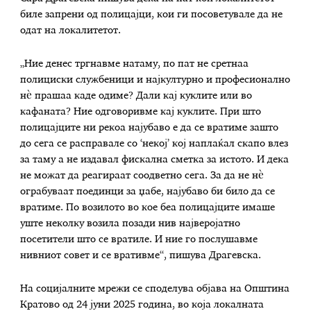
биле запрени од полицајци, кои ги посоветувале да не
одат на локалитетот.
„Ние денес тргнавме натаму, по пат не сретнаа
полициски службеници и најкултурно и професионално
нѐ прашаа каде одиме? Дали кај куклите или во
кафаната? Ние одговоривме кај куклите. При што
полицајците ни рекоа најубаво е да се вратиме зашто
до сега се расправале со ‘некој’ кој наплаќал скапо влез
за таму а не издавал фискална сметка за истото. И дека
не можат да реагираат соодветно сега. За да не нѐ
ограбуваат поединци за џабе, најубаво би било да се
вратиме. По возилото во кое беа полицајците имаше
уште неколку возила позади нив најверојатно
посетители што се вратиле. И ние го послушавме
нивниот совет и се вративме“, пишува Драгевска.
На социјалните мрежи се споделува објава на Општина
Кратово од 24 јуни 2025 година, во која локалната