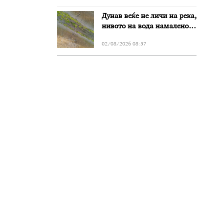
„Битола“, стои во
Дунав веќе не личи на река,
вештачењето на
нивото на вода намалено
обвинителството
за речиси еден метар во
02/08/2026 08:57
Бугарија