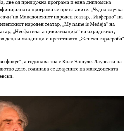
ја, две од придружна програма и една дипломска
 официјалната програма се претставите: „Чудна случка
Бесачи“на Македонскиот народен театар, „Инферно“ на
илепскиот народен театар, „Мy name is Medeјa“ на
еатар, „Несфатената цивилизација“ на охридскиот,
 за деца и младинци и претставата „Женска гардероба“
во фокус“, а годинава тоа е Коле Чашуле. Лауреати на
вотно дело, годинава се доајените на македонската
евски.