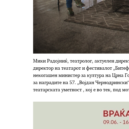
Мики Радојниќ, театролог, актуелен дирек
директор на театарот и фестивалот „Битеф
некогашен министер за култура на Црна Го
за наградите на 57. „Војдан Чернодрински
театарската уметност , кој е во тек, под м