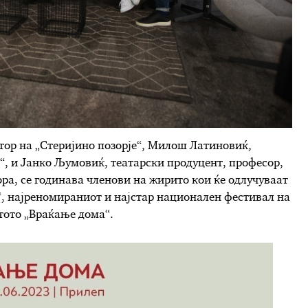
тор на „Стеријино позорје“, Милош Латиновиќ,
“, и Јанко Љумовиќ, театарски продуцент, професор,
ра, се годинава членови на жирито кои ќе одлучуваат
“, најреномираниот и најстар национален фестивал на
отото „Враќање дома“.