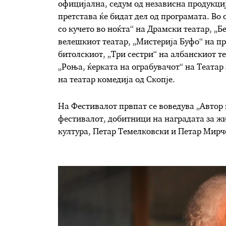
официјална, седум од независна продукци
претстава ќе бидат дел од програмата. Во
со кучето во ноќта“ на Драмски театар, „
велешкиот театар, „Мистерија Буфо“ на пр
битолскиот, „Три сестри“ на албанскиот т
„Роња, ќерката на ограбувачот“ на Театар
на театар комедија од Скопје.
На Фестивалот првпат се воведува „Автор 
фестивалот, добитници на наградата за жи
култура, Петар Темелковски и Петар Мирч