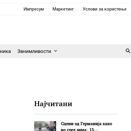
Импресум
Маркетинг
Услови за користење
Se
ника
Занимливости
Најчитани
Сцени од Германија како
во сред зима: 15