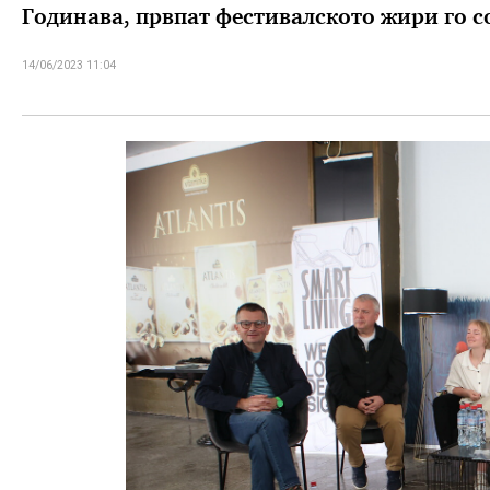
Годинава, првпат фестивалското жири го с
14/06/2023 11:04