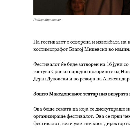
Петар Мирчевски
На гестивалот е отворена и изложбата на 
костимографот Благој Мицевски во измина
Фестивалот ќе биде затворен на 16 јуни со
гостува Српско народно позориште од Нов
Дејан Дуковски и во режија на Александа
Зошто Македонскиот театар низ визурата 
Ова беше темата на која се дискутираше 
организираше фестивалот. Ова се први че
фестивалот, вели уметничкиот директор на