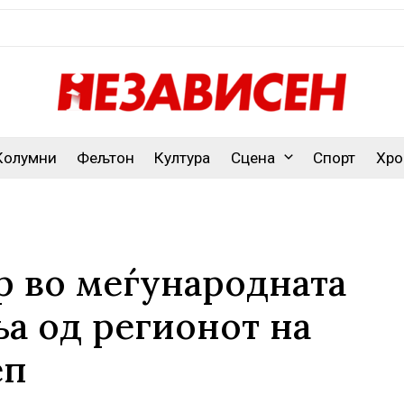
Колумни
Фељтон
Култура
Сцена
Спорт
Хро
р во меѓународната
ња од регионот на
еп