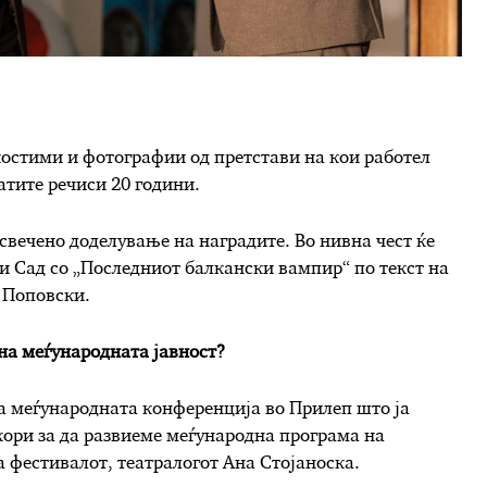
костими и фотографии од претстави на кои работел
тите речиси 20 години.
 свечено доделување на наградите. Во нивна чест ќе
и Сад со „Последниот балкански вампир“ по текст на
р Поповски.
на меѓународната јавност?
на меѓународната конференција во Прилеп што ја
кори за да развиеме меѓународна програма на
 фестивалот, театралогот Ана Стојаноска.