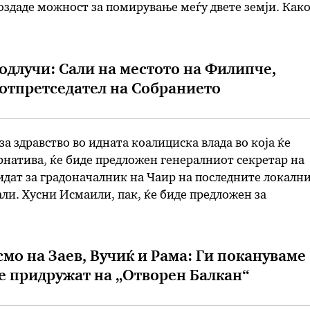
создаде можност за помирување меѓу двете земји. Как
кот на МИА од Софија, Робин истакна дека не …
одлучи: Сали на местото на Филипче,
отпретседател на Собранието
за здравство во идната коалициска влада во која ќе
рнатива, ќе биде предложен генералниот секретар на
идат за градоначалник на Чаир на последните локалн
ли. Хусни Исмаили, пак, ќе биде предложен за
а Собранието, беше одлучено вечерва на седница на
тседателство на Алтернатива на …
мо на Заев, Вучиќ и Рама: Ги покануваме
се придружат на „Отворен Балкан“