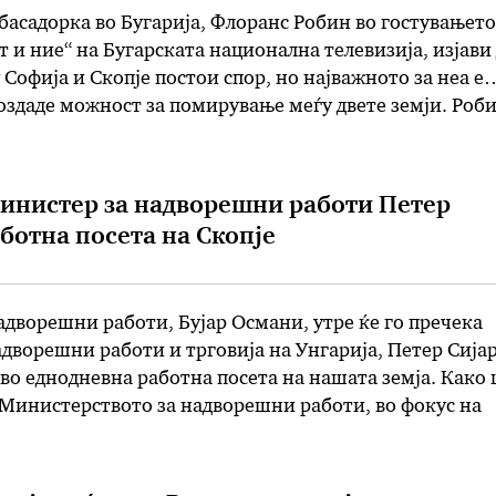
асадорка во Бугарија, Флоранс Робин во гостувањето
т и ние“ на Бугарската национална телевизија, изјави
 Софија и Скопје постои спор, но најважното за неа е
создаде можност за помирување меѓу двете земји. Роб
станува збор за давање зелено светло за …
инистер за надворешни работи Петер
аботна посета на Скопје
дворешни работи, Бујар Османи, утре ќе го пречека
дворешни работи и трговија на Унгарија, Петер Сијар
а во еднодневна работна посета на нашата земја. Како
Министерството за надворешни работи, во фокус на
бидат севкупните билатерални и економско-трговски
ктуелните политички случувања со …