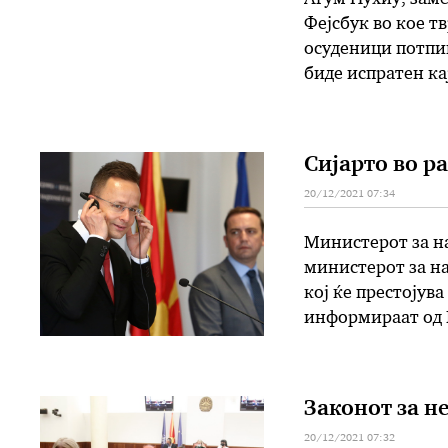
Фејсбук во кое т
осуденици потпиш
биде испратен ка
помилување од из
помилување како
Сијарто во р
20/12/2021 07:34
Министерот за н
министерот за на
кој ќе престојув
информираат од 
разговорите ќе 
односи, како и а
Законот за н
20/12/2021 07:32