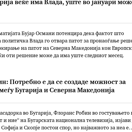
рија веќе има Влада, уште во јануари мож
атијата Бујар Османи потенцира дека фактот што
а политичка Влада го отвара патот за пронаоѓање реш
окирање на патот на Северна Македонија кон Европск
јќи оти решение може да има уште следниот месец.
Бугарија сега има политичка власт ни дава надеж дека
 …
н: Потребно е да се создаде можност за
еѓу Бугарија и Северна Македонија
садорка во Бугарија, Флоранс Робин во гостувањето 
т и ние“ на Бугарската национална телевизија, изјави
 Софија и Скопје постои спор, но најважното за неа е