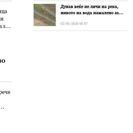
Дунав веќе не личи на река,
ица
нивото на вода намалено за
ни
речиси еден метар во Бугарија
02/08/2026 08:57
а за
во
рече