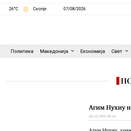
26°C
Скопје
07/08/2026
Политика
Македонија
Економија
Свет
П
Агим Нухиу н
20/12/2021 09:10
Агум Нухиу, заме