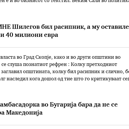
ен е и во бизнисот со текстил. Беким Сали во политик
оментов ја извршува функцијата Генерален секретар н
 …
НЕ Шилегов бил расипник, а му оставиле
си 40 милиони евра
власта во Град Скопје, како и во други општини во
 се слуша познатиот рефрен : Колку претходниот
 заглавил општината, колку бил расипник и слично, б
олг наследил кога дошол од тие што го критикуваат се
се презадолжени повеќето општини во Македонија, …
амбасадорка во Бугарија бара да не се
ра Македонија