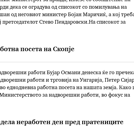
врди дека се оградува од списокот со помилувања на
ан од неговиот министер Бојан Маричиќ, а кој треба
ј претседателот Стево Пендаровски.На списокот за
држување на дел од затворската казна или за целосно
 предлог до …
аботна посета на Скопје
адворешни работи Бујар Османи денеска ќе го пречек
дворешни работи и трговија на Унгарија, Петер Сијар
а во еднодневна работна посета на нашата земја. Како
Министерството за надворешни работи, во фокус на
бидат севкупните билатерални и економско-трговски
ктуелните политички случувања со …
едела неработен ден пред пратениците