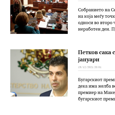
Собранието на Се
на која меѓу точ
односи во второ 
неработен ден. П
точка, а според 
Петков сака 
јануари
19/12/2021 20:01
Бугарскиот преми
дека има желба в
премиер на Маке
бугарскиот преми
економија, инфр
прашања. Предла