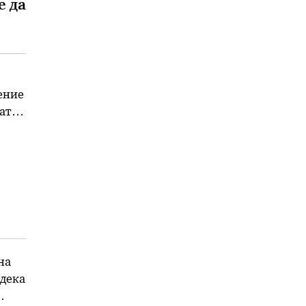
е да
ение
ата
на
 дека