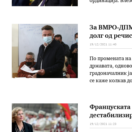
ординација. Влез
6 години, а во м
Алтернатива. На
За ВМРО-ДПМ
долг од речи
19/12/2021 11:40
По промената на 
државата, одново
градоначалник ја
се каже колкав д
колку всушност 
Француската 
дестабилизи
19/12/2021 11:23