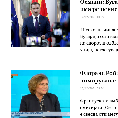
Османи: Буга
има решение
19/12/2021 10:39
Шефот на диплом
Бугарија сега им
на спорот и одбл
унија, нагласува
-Фактот дека во 
двете легитимни
Флоранс Роби
помирување м
19/12/2021 09:26
Француската амба
емисијата „Свето
е свесна оти меѓу