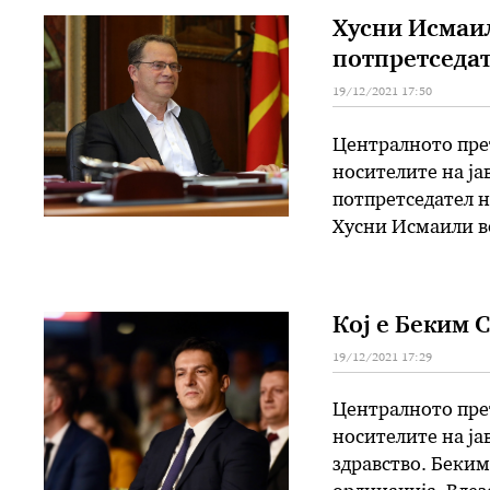
Хусни Исмаил
потпретседат
19/12/2021 17:50
Централното прет
носителите на ј
потпретседател н
Хусни Исмаили во
македонското Со
Министерството з
Кој е Беким 
19/12/2021 17:29
Централното прет
носителите на ја
здравство. Беким