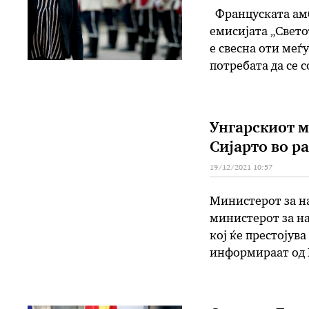
Француската амб
емисијата „Свето
е свесна оти меѓу
потребата да се 
истакна дека не 
Унгарскиот м
Сијарто во р
19/12/2021 10:57
Министерот за на
министерот за на
кој ќе престојув
информираат од 
разговорите ќе 
односи, како и а