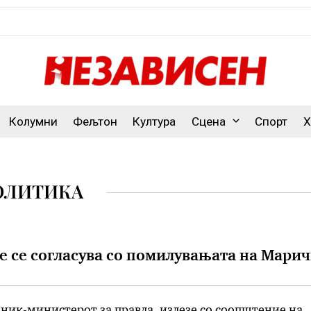
Колумни
Фељтон
Култура
Сцена
Спорт
Х
ОЛИТИКА
е се согласува со помилувањата на Мари
ник-министерот за правда, излезе со соопштение на