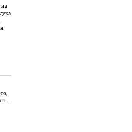
 на
 дека
ин
то,
 што