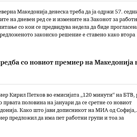
верна Македонија денеска треба да ја одржи 57. седн
ките на дневен ред се и измените на Законот за работ
читање со кои се предвидува недела да биде прогласен
редложеното законско решение е ставено како втора
образложението, одредбите од законот треба …
средба со новиот премиер на Македонија 
ер Кирил Петков во емисијата „120 минути“ на БТВ, 
о првата половина на јануари да се сретне со новиот
донија. Како што јави дописникот на МИА од Софија,
ер предложил да има пет работни групи и тоа за
аструктура, евроинтеграции, култура и историски
га групите …