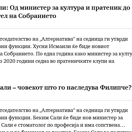
и: Од министер за култура и пратеник до
ел на Собранието
седателство на „Алтернатива“ на седница ги утврди
авни функции. Хусни Исмаили ќе биде новиот
а Собранието. По една година како министер за култ
 2020 години седна во пратеничките клупи на
брание. Во 2019 година на жешката столица во
а култура го наследи Адеми, како предлог на …
Сали – човекот што го наследува Филипче?
седателство на „Алтернатива“ на седница ги утврди
вни функции. Беким Сали ќе биде нов министер за
 Сали е стоматолог по професија и има сопствена