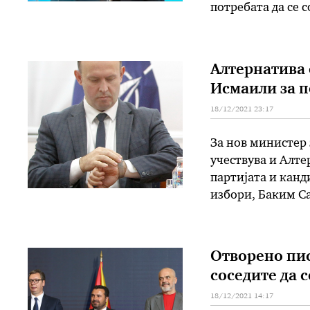
потребата да се 
што јави дописни
Алтернатива 
Исмаили за п
18/12/2021 23:17
За нов министер 
учествува и Алте
партијата и канд
избори, Баким Са
потпретседател н
централното пре
Отворено пис
соседите да 
18/12/2021 14:17