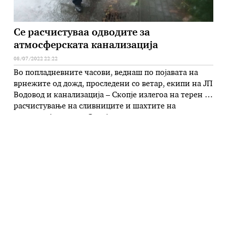
Се расчистуваа одводите за
атмосферската канализација
08/07/2022 22:22
Во попладневните часови, веднаш по појавата на
врнежите од дожд, проследени со ветар, екипи на ЈП
Водовод и канализација – Скопје излегоа на терен за
расчистување на сливниците и шахтите на
територија на град Скопје со цел нормална и
непрекината функционалност на атмосферската
канализација. Екипите на ЈП Водовод и
канализација – Скопје, остануваат подготвени за …