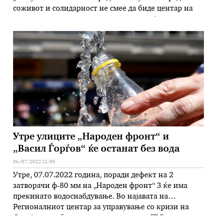
соживот и солидарност не смее да биде центар на
насилство и пресметки со огнено оружје и
креирање меѓуетнички тензии меѓу нашите
сограѓани. Политиката зема замав и во ниту еден
случај не смее да влијае на …
Утре улиците „Народен фронт“ и
„Васил Ѓорѓов“ ќе останат без вода
06/07/2022 21:09
Утре, 07.07.2022 година, поради дефект на 2
затворачи ф-80 мм на „Народен фронт“ 3 ќе има
прекинато водоснабдување. Во најавата на
Регионалниот центар за управување со кризи на