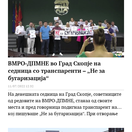
сообраќај на Град Скопје изготви три тарифни
модели …
ВМРО-ДПМНЕ во Град Скопје на
седница со транспаренти – „Не за
бугаризација“
11/07/2022 12:32
На денешната седница на Град Скопје, советниците
од редовите на ВМРО-ДПМНЕ, станаа од своите
места и пред говорница подигнаа транспарент на
кој пишуваше „Не за бугаризација“. При отворање
претрес по една од точките од дневниот ред,
советничката Андоновска се јави за збор, но место