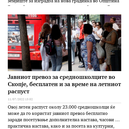
земјиште за изградба на нова градинка во Општина
Бутел. Со оваа одлука инвеститорот Општина Бутел
се ослободува од плаќање на надоместок за
уредување на градежно земјиште кон Градот Скопје,
за изградба на нова …
Јавниот превоз за средношколците во
Скопје, бесплатен и за време на летниот
распуст
11/07/2022 13:02
Овој летен распуст околу 23.000 средношколци ќе
може да го користат јавниот превоз бесплатно
заради посетување дополнителна настава, часови по
практична настава, како и за посета на културни,