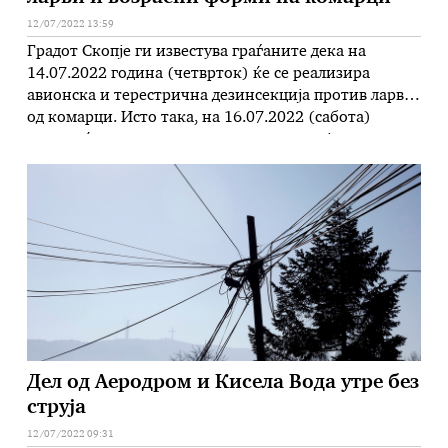
12/07/2022 13:59
Градот Скопје ги известува граѓаните дека на
14.07.2022 година (четврток) ќе се реализира
авионска и терестрична дезинсекција против ларви
од комарци. Исто така, на 16.07.2022 (сабота)
година ќе започне авионска дезинсекција против
возрасни форми на комарци, додека на 18.07.2022
(понеделник) година ќе започне терестрична
дезинсекција против возрасни форми на комарци.
Прскањето ќе се врши според …
Дел од Аеродром и Кисела Вода утре без
струја
12/07/2022 09:31