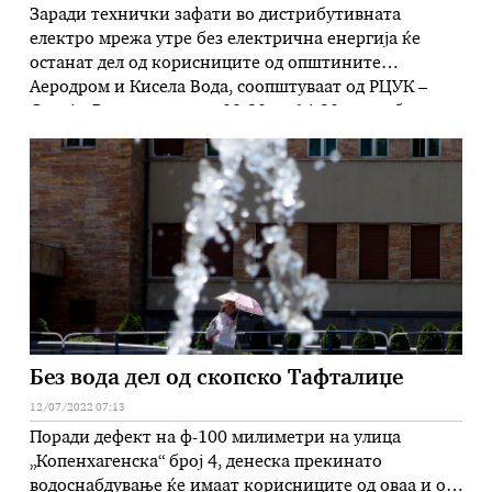
Заради технички зафати во дистрибутивната
електро мрежа утре без електрична енергија ќе
останат дел од корисниците од општините
Аеродром и Кисела Вода, соопштуваат од РЦУК –
Скопје. Во периодот од 08:30 до 14:30 часот без
напојување со електрична енергија ќе останат
корисниците од улиците „Тодор Чангов“ број 48 и
„Ѓорѓи Капчев“ број 1 во Општина …
Без вода дел од скопско Тафталиџе
12/07/2022 07:13
Поради дефект на ф-100 милиметри на улица
„Копенхагенска“ број 4, денеска прекинато
водоснабдување ќе имаат корисниците од оваа и од