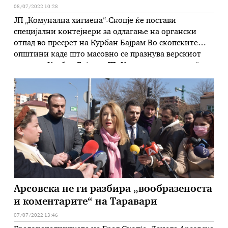
08/07/2022 10:28
ЈП „Комунална хигиена“-Скопје ќе постави
специјални контејнери за одлагање на органски
отпад во пресрет на Курбан Бајрам Во скопските
општини каде што масовно се празнува верскиот
празник Курбан Бајрам, ЈП „Комунална хигиена“-
Скопје и годинава ќе постави специјални
контејнери во коишто граѓаните ќе можат да го
одложат органскиот отпад (остатоците од
курбанот). Од Градот Скопје и …
Арсовска не ги разбира „вообразеноста
и коментарите“ на Таравари
07/07/2022 13:46