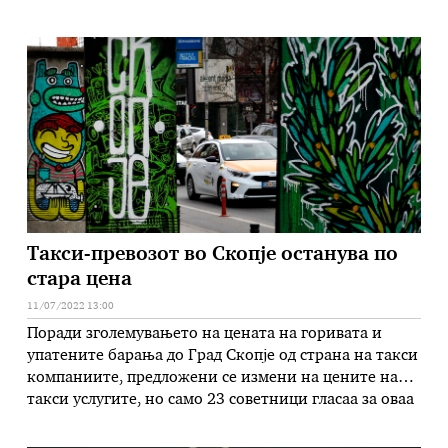
спортски или други активности, денеска одлучи
Советот на Град Скопје на 13-та седница.
Изминатите години бесплатниот билет им важеше
само за време на учебната година, а за …
Такси-превозот во Скопје останува по
стара цена
11/07/2022 13:00
Поради зголемувањето на цената на горивата и
упатените барања до Град Скопје од страна на такси
компаниите, предложени се измени на цените на
такси услугите, но само 23 советници гласаа за оваа
измена на денешната седница, додека за да се
донесе одлуката потребни беа 26. Советот за