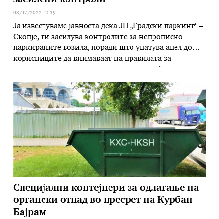
засилени контроли
08/07/2022 12:39
Ја известуваме јавноста дека ЈП „Градски паркинг“ –
Скопје, ги засилува контролите за непрописно
паркираните возила, поради што упатува апел до
корисниците да внимаваат на правилата за
паркирање на своите возила, со што не би се
соочиле со несакани санкции т.е. поставување
блокатор на тркало или отстранување со пајак
службата. Имено, изминатата недела утврдени се …
Специјални контејнери за одлагање на
органски отпад во пресрет на Курбан
Бајрам