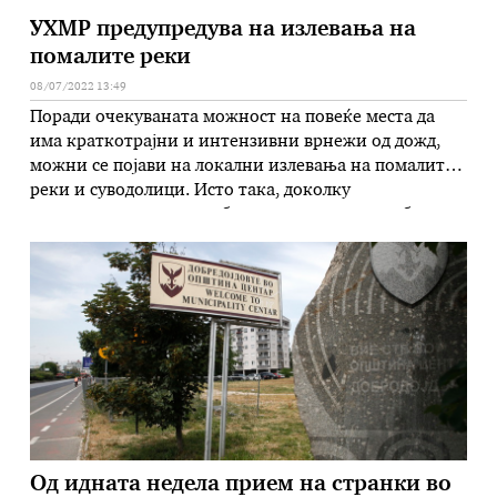
УХМР предупредува на излевања на
помалите реки
08/07/2022 13:49
Поради очекуваната можност на повеќе места да
има краткотрајни и интензивни врнежи од дожд,
можни се појави на локални излевања на помалите
реки и суводолици. Исто така, доколку
интензивните врнежи бидат во градските урбани
срредини, можна е појава на течење и акумулирање
на вода низ градските улици поради неможност за
одведување на водата преку атмосферската …
Од идната недела прием на странки во