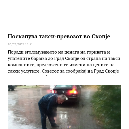
Поскапува такси-превозот во Скопје
10/07/2022 15:51
Поради зголемувањето на цената на горивата и
упатените барања до Град Скопје од страна на такси
компаниите, предложени се измени на цените на
такси услугите. Советот за сообраќај на Град Скопје
изготви три тарифни модели по кои таксистите ќе
ги наплаќаат услугите за граѓаните на главниот
град, а првиот е на сила веќе 11 години. …