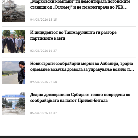
„Марковски компани“ ги демонтирала погонските
станици од „Осломеј“ и не ги монтирала во РЕК
„Битола“, стои во вештачењето на обвинителството
04/08/2026 15:15
И инцидентот во Ташмаруништa ги разгоре
партиските кавги
03/08/2026 16:37
Нови строги сообраќајни мерки во Aлбанија, трајно
одземање возачка дозвола за управување возило под
дејство на алкохол и големи парични казни
09/08/2026 07:58
Двајца државјани на Србија се тешко повредени во
сообраќајката на патот Прилеп-Битола
05/08/2026 13:37