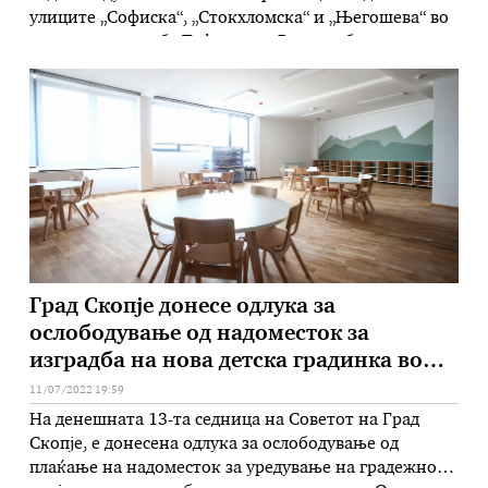
улиците „Софиска“, „Стокхломска“ и „Његошева“ во
скоспката населба Тафталиџе. Водоснабдувањето,
како што информираат од РЦУК Скопје, ќе биде
прекинато од 9:00 часот и ќе трае до завршување со
санација на дефектот.
Град Скопје донесе одлука за
ослободување од надоместок за
изградба на нова детска градинка во
Бутел
11/07/2022 19:59
На денешната 13-та седница на Советот на Град
Скопје, е донесена одлука за ослободување од
плаќање на надоместок за уредување на градежно