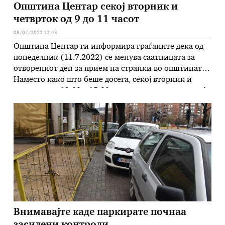
Општина Центар секој вторник и
четврток од 9 до 11 часот
08/07/2022 12:43
Општина Центар ги информира граѓаните дека од
понеделник (11.7.2022) се менува саатницата за
отворениот ден за прием на странки во општината.
Наместо како што беше досега, секој вторник и
четврток од 13:00 – 15:00 часот, отсега секторите ќе
примаат странки од 9:00 часот наутро до 11:00
часот. Промената се врши со цел да се излезе …
Внимавајте каде паркирате почнаа