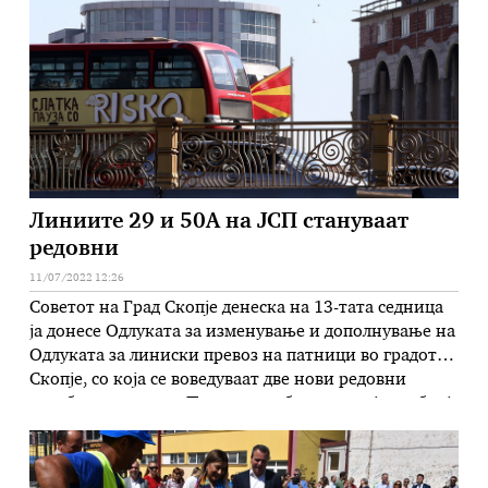
да дебатира, таа на претседателот на Советот,
Трајко Славевски му даде …
Линиите 29 и 50А на ЈСП стануваат
редовни
11/07/2022 12:26
Советот на Град Скопје денеска на 13-тата седница
ја донесе Одлуката за изменување и дополнување на
Одлуката за линиски превоз на патници во градот
Скопје, со која се воведуваат две нови редовни
автобуски линии. Првата автобуска линија, со број
29, ќе се движи од Карпош 3 (кај Сити Мол) до
Жданец, а ќе се …