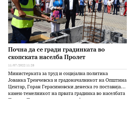
Почна да се гради градинката во
скопската населба Пролет
11/07/2022 11:28
Министерката за труд и социјална политика
Јованка Тренчевска и градоначалникот на Општина
Центар, Горан Герасимовски денеска го поставија
камен-темелникот на првата градинка во населбата
Пролет. Проектот, како што информираше
Герасимовски, е целосна инвестиција на Општина
Центар, во износ од 154.243.997 денари. Новата
градинка ќе има подрумски простори, приземје и
еден кат со капацитет за згрижување …