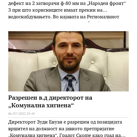
дефект на 2 затворачи ф-80 мм на „Народен фронт“
3 при што корисниците имаат прекин на
водоснабдувањето. Во најавата на Регионалниот
центар за управување со кризи на Скопје, по
добиеното известување од ЈП „Водовод и
канализација“ се наведува дека корисниците на дел
од ул. „Народен фронт“ (од број …
Разрешен в.д директорот на
„Комунална хигиена“
06/07/2022 23:45
Директорот Зуди Енузи е разрешен од позицијата
вршител на должност на јавното претпријатие
„Комунална хигиена“. Градот Скопје како град на