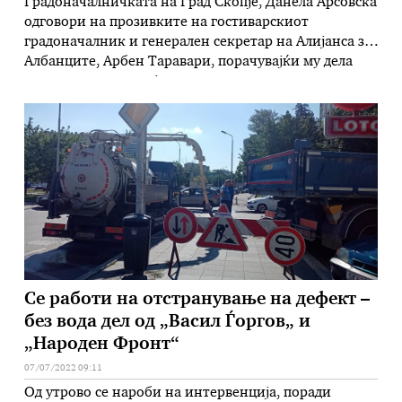
Градоначалничката на Град Скопје, Данела Арсовска
одговори на прозивките на гостиварскиот
градоначалник и генерален секретар на Алијанса за
Албанците, Арбен Таравари, порачувајќи му дела
„кадровски решенија може да поставува во
Гостивар, но не и во Скопје“. „Не ја разбирам
вообразеноста и коментарите на господин
Таравари, со оглед на тоа што соработката ни е
завршена уште …
Се работи на отстранување на дефект –
без вода дел од „Васил Ѓоргов„ и
„Народен Фронт“
07/07/2022 09:11
Од утрово се нароби на интервенција, поради