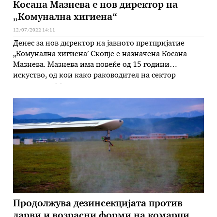
Косана Мазнева е нов директор на
„Комунална хигиена“
12/07/2022 14:11
Денес за нов директор на јавното претпријатие
„Комунална хигиена’ Скопје е назначена Косана
Мазнева. Мазнева има повеќе од 15 години
искуство, од кои како раководител на сектор
природа во Министерство за животна средина и
просторно планирање, одговорен инженер и
советник за животна средина во АД „Електрани на
Македонија“ и поранешен пратеник во два мандата.
Високо …
Продолжува дезинсекцијата против
ларви и возрасни форми на комарци