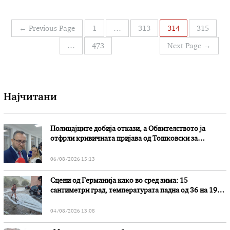
Скопје, по добиеното известување од ЈП Водовод и
канализација се наведува дека корисниците на дел
од ул. „Народен фронт“ (од број 3 до број 17) и
Навигација
←
Previous Page
1
…
313
314
315
„Васил …
на
…
473
Next Page
→
написи
Најчитани
Полицајците добија откази, а Обвителството ја
отфрли кривичната пријава од Тошковски за
наводни злоупотреби
06/08/2026 15:13
Сцени од Германија како во сред зима: 15
сантиметри град, температурата падна од 36 на 19
степени
04/08/2026 13:08