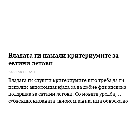
Министерството за финансии, беа дискутирани
клучните придобивки од новите …
Владата ги намали критериумите за
евтини летови
23/08/2018 15:51
Владата ги спушти критериумите што треба да ги
исполни авиокомпанијата за да добие финансиска
поддршка за евтини летови. Со новата уредба,
субвенционираната авиокомпанија има обврска до
10 јануари 2019 да воспостави или да одржи база од
најмалку еден авион на еден од аеродромите, во
период од три години. Дали на скопскиот или на
охридскиот аеродром, …