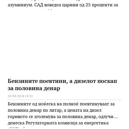
алуминиум. САД воведоа царини од 25 проценти за
увозот на челик и 10 проценти за алуминиум за
повеќето држави во светот, но по спорот околу
апсењето на американскиот свештеник Ендрју
Брансон во Турција, ги удвоија …
Бензините поевтини, а дизелот поскап
за половина денар
20/08/2018 13:22
Бензините од ноќеска на полноќ поевтинуваат за
половина денар по литар, а цената на дизел
горивото се зголемува за половина денар, одлучи
денеска Регулаторната комисија за енергетика