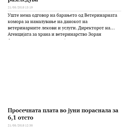
разгледува
21/08/2018 13:19
Уште нема одговор на барањето од Ветеринарната
комора за намалување на данокот на
ветеринарните лекови и услуги. Директорот на
Агенцијата за храна и ветеринарство Зоран
Атанасов вели дека иницијативата уште е актуелна
и дека во моментов се прават проценки.
„Проценките ќе бидат доставени до Комитетот за
безбедност на храна во Министерството за
земјоделство. Комитетот одлучува …
Просечната плата во јуни пораснала за
6,1 отсто
21/08/2018 12:38