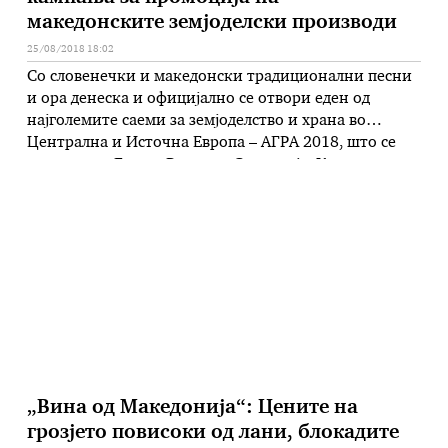
македонските земјоделски производи
25/08/2018 18:02
Со словенечки и македонски традиционални песни
и ора денеска и официјално се отвори еден од
најголемите саеми за земјоделство и храна во
Централна и Источна Европа – АГРА 2018, што се
одржува во Горња Радгона, Словенија. Како што
соопшти Министерството за земјоделство,
Македонија годинава има привилегија да биде
земја-партнер на Словенија на еден ваков
престижен саем. …
„Вина од Македонија“: Цените на
грозјето повисоки од лани, блокадите