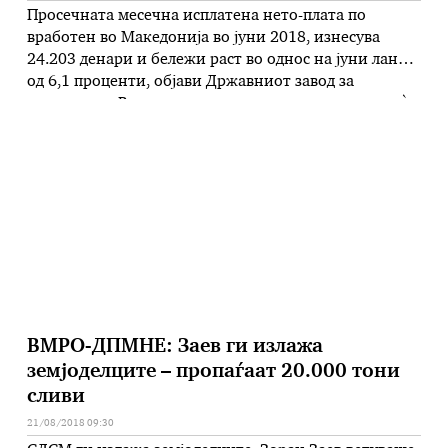
Просечната месечна исплатена нето-плата по
вработен во Македонија во јуни 2018, изнесува
24.203 денари и бележи раст во однос на јуни лани
од 6,1 проценти, објави Државниот завод за
статистика. Ваквото зголемување се должи, пред сѐ,
на зголемувањето на просечната месечна исплатена
нето-плата по вработен во секторите рударство и
вадење на камен за 20,4 отсто, …
ВМРО-ДПМНЕ: Заев ги излажа
земјоделците – пропаѓаат 20.000 тони
сливи
21/08/2018 09:30