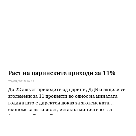
раст на Бруто домашниот производ за 2018 година
од 3,2 проценти. – Индустриското производство
расте со пет проценти, имаме многу силен раст на
извозот од 13 …
Раст на царинските приходи за 11%
23/08/2018 16:11
До 22 август приходите од царини, ДДВ и акцизи се
зголемени за 11 проценти во однос на минатата
година што е директен доказ за зголемената
економска активност, истакна министерот за
финансии Драган Тевдовски на денешниот
состанок со директорот на Царинската Управа, Ѓоко
Танасоски. На состанокот, соопшти