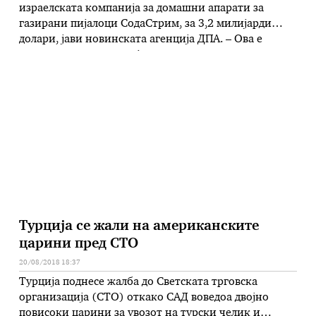
израелската компанија за домашни апарати за
газирани пијалоци СодаСтрим, за 3,2 милијарди
долари, јави новинската агенција ДПА. – Ова е
важен чекор за нас, изјави директорот на
СодаСтрим Даниел Бирнбаум. Компанијата
произведува сифони за домашна употреба, кои
можат да карбонизираат вода, како и голем број
сирупи со кои …
Турција се жали на американските
царини пред СТО
20/08/2018 18:37
Турција поднесе жалба до Светската трговска
организација (СТО) откако САД воведоа двојно
повисоки царини за увозот на турски челик и