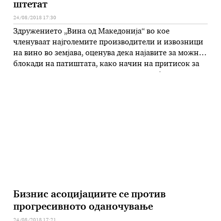
штетат
24/08/2018 17:30
Здружението „Вина од Македонија“ во кое
членуваат најголемите производители и извозници
на вино во земјава, оценува дека најавите за можни
блокади на патиштата, како начин на притисок за
зголемување на откупната цена на грозјето, се
избрзани, беспредметни и непотребни. Ако ваквите
закани се остварат, тие ќе значат стопирање на
годинашниот откуп на грозје, што дефинитивно …
Бизнис асоцијациите се против
прогресивното оданочување
24/08/2018 17:21