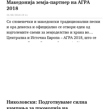
Македонија земја-партнер на АГРА
2018
25/08/2018 19:11
Со словенечки и македонски традиционални песни
и ора денеска и официјално се отвори еден од
најголемите саеми за земјоделство и храна во
Централна и Источна Европа – АГРА 2018, што се
одржува во Горња Радгона, Словенија. Како што
соопшти Министерството за земјоделство,
Македонија годинава има привилегија да биде
земја-партнер на Словенија на еден ваков
престижен саем. …
Николовски: Подготвуваме силна
кампања за промоција на