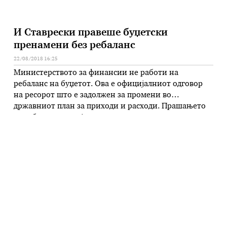
И Ставрески правеше буџетски
пренамени без ребаланс
22/08/2018 16:25
Министерството за финансии не работи на
ребаланс на буџетот. Ова е официјалниот одговор
на ресорот што е задолжен за промени во
државниот план за приходи и расходи. Прашањето
за ребалансот овој пат е актуелно поради дилемата
како да се одвојат и да се трошат буџетските пари за
референдумската кампања. Поаѓајќи од Законот за
референдум, носител …