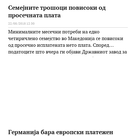
Семејните трошоци повисoки од
просечната плата
22/08/2018 12:30
Минималните месечни потреби на едно
четиричлено семејство во Македонија се повисоки
од просечно исплатената нето плата. Според
податоците што вчера ги објави Државниот завод за
статистика, месечната нето плата во јуни
изнесувала 24.203 денари, а минималните месечни
потреби на четиричлено семејство во истиот месец,
според ССМ, изнесувале 32.658 денари.
Синдикалната минимална кошница што ја
изработува …
Германија бара европски платежен