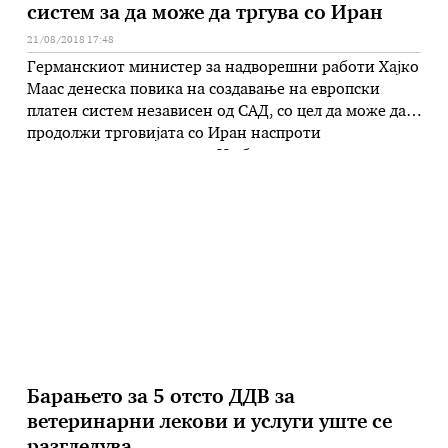
систем за да може да тргува со Иран
21/08/2018 17:48
Германскиот министер за надворешни работи Хајко
Маас денеска повика на создавање на европски
платен систем независен од САД, со цел да може да
продолжи трговијата со Иран наспроти
американските санкции. На барање на
претседателот Доналд Трамп, САД се откажаа од
нуклеарниот договор со Иран, кој беше потпишан
од Русија, Кина, Британија, Франција и Германија, и
…
Барањето за 5 отсто ДДВ за
ветеринарни лекови и услуги уште се