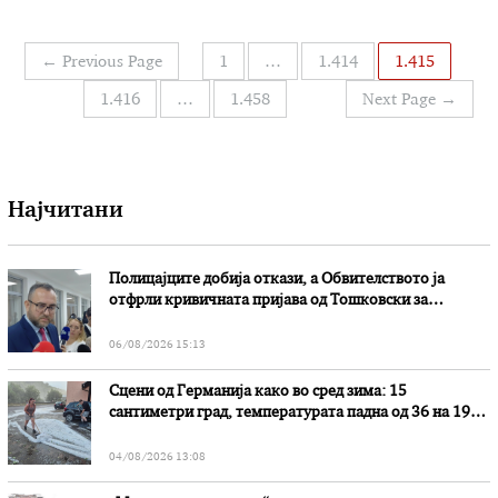
(РКЕ). Со одлуката се врши намалување на
рафинериските и на малопродажните цени на
нафтените деривати во просек за 0,66, односно за
Навигација
←
Previous Page
1
…
1.414
1.415
0,28 отсто. Новата малопродажна цена на
на
бензините …
1.416
…
1.458
Next Page
→
написи
Најчитани
Полицајците добија откази, а Обвителството ја
отфрли кривичната пријава од Тошковски за
наводни злоупотреби
06/08/2026 15:13
Сцени од Германија како во сред зима: 15
сантиметри град, температурата падна од 36 на 19
степени
04/08/2026 13:08