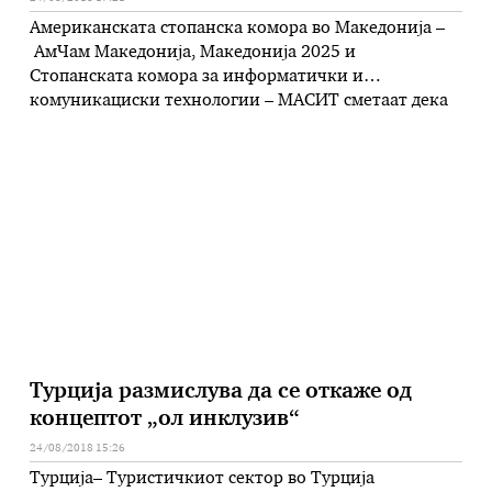
Американската стопанска комора во Македонија –
АмЧам Македонија, Македонија 2025 и
Стопанската комора за информатички и
комуникациски технологии – МАСИТ сметаат дека
не е погоден момент за воведување прогресивно
оданочување на личниот доход, особено не во
формата која што неофицијално беше
имплицирана. Оттаму оценуваат дека предложеното
воведување прогресивно оданочување на
персоналниот доход нема да го постигне
посакуваниот …
Турција размислува да се откаже од
концептот „ол инклузив“
24/08/2018 15:26
Турција– Туристичкиот сектор во Турција