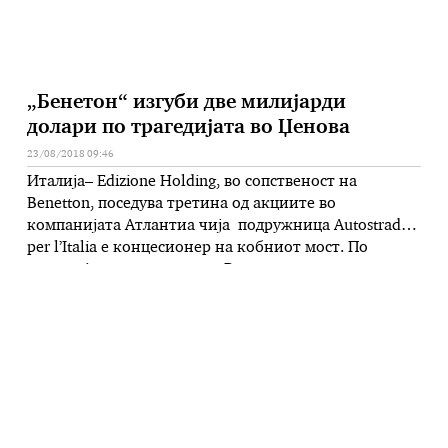
„Бенетон“ изгуби две милијарди
долари по трагедијата во Џенова
23/08/2018 09:46
Италија– Edizione Holding, во сопственост на
Benetton, поседува третина од акциите во
компанијата Атлантиа чија подружница Autostrade
per l’Italia е концесионер на кобниот мост. По
трагедијата и заканите од Владата дека на
Аутрострада ќе и биде одземена концесијата и ќе
биде казнета, акциите на Атлантиа паднаа за 26%
на најниско ниво во последните четири години. …