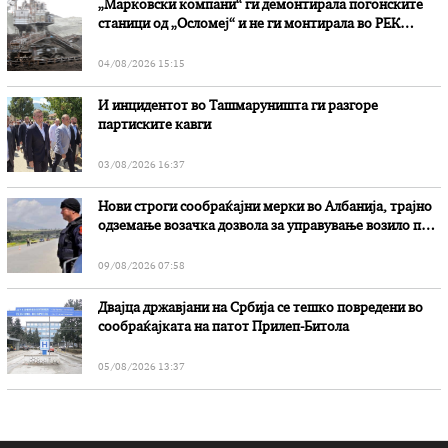
„Марковски компани“ ги демонтирала погонските
станици од „Осломеј“ и не ги монтирала во РЕК
„Битола“, стои во вештачењето на обвинителството
04/08/2026 15:15
И инцидентот во Ташмаруништa ги разгоре
партиските кавги
03/08/2026 16:37
Нови строги сообраќајни мерки во Aлбанија, трајно
одземање возачка дозвола за управување возило под
дејство на алкохол и големи парични казни
09/08/2026 07:58
Двајца државјани на Србија се тешко повредени во
сообраќајката на патот Прилеп-Битола
05/08/2026 13:37