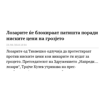
Лозарите ќе блокираат патишта поради
ниските цени на грозјето
23/08/2018 10:04
Лозарите од Тиквешко одлучија да протестираат
против ниските цени кои винарите ги нудат за
грозјето. Претседателот на Здружението „Напредни
лозари“, Трајче Кулев утринава на прес-
конференција соопшти дека се бара масовна
поддршка од производителите на грозје и доколку ја
добијат, ќе се организираат протестите. „Нема
напредок во преговорите со винарите околу цените.
Ние сме во загуба. …