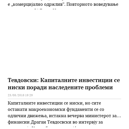
е „комерцијално одржлив”. Повторното воведување
санкции на САД кон Иран предизвика пад на
вредноста на иранската валута, риал, што на
граѓаните на Иран им го отежна патувањето во
странство, пренесува Би-Би-Си. Британската …
Тевдовски: Капиталните инвестиции се
ниски поради наследените проблеми
23/08/2018 19:29
Капиталните инвестиции се ниски, но сите
останати макроекономски фундаменти се со
одлични движења, истакна вечерва министерот за
финансии Драган Тевдосвски во интервју за
телевизија Канал 5 коментирајќи го проектираниот