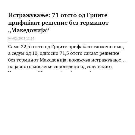
Истражување: 71 отсто од Грците
прифаќаат решение без терминот
„Македонија“
04/02/2018 11:19
Само 22,5 отсто од Грците прифаќаат сложено име,
а седум од 10, односно 71,5 отсто сакаат решение
без терминот Македонија, покажува истражувањето
на јавното мислење спроведено од солунскиот
Универзитет Македонија и фондацијата за
надворешна политика ЕЛИАМЕП, кое денеска го
објавува грчкиот весник „Катимерини“. Во 2016,
јавува дописникот на МИА од Атина, на истото
прашање, во …