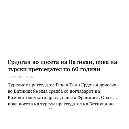
земјата. Во соопштението, Министерството
наведува дека „ги прекинало“ разговорите со
Турција до …
Ердоган во посета на Ватикан, прва на
турски претседател по 60 години
05/02/2018 11:55
Турскиот претседател Реџеп Таип Ердоган денеска
во Ватикан ќе има средба со поглаварот на
Римокатоличката црква, папата Франциск. Ова е
прва посета на турски претседател на Ватикан по
речиси 60 години. Последна посета оствари
турскиот претседател Џељал Бајар, кој во Ватикан се
сретна со папата Јован Дваесет и трети во април