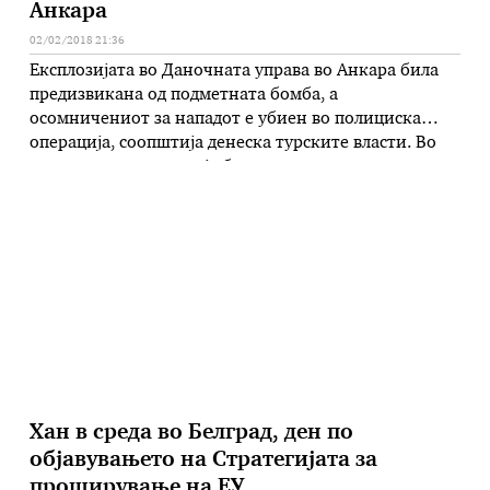
Анкара
02/02/2018 21:36
Експлозијата во Даночната управа во Анкара била
предизвикана од подметната бомба, а
осомничениот за нападот е убиен во полициска
операција, соопштија денеска турските власти. Во
вчерашната експлозија беше уништена зградата на
Даночната управа и три лица беа повредени..
Властите соопштија дека се уапсени осум лица
осомничени за поврзаност со убиениот, кој е
идентификуван како Ерсен …
Хан в среда во Белград, ден по
објавувањето на Стратегијата за
проширување на ЕУ