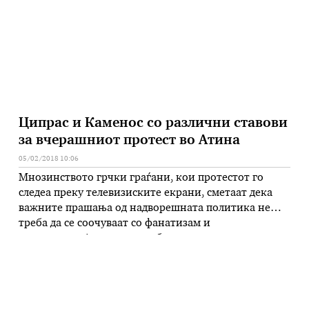
1960 година, кога Турција …
Ципрас и Каменос со различни ставови
за вчерашниот протест во Атина
05/02/2018 10:06
Мнозинството грчки граѓани, кои протестот го
следеа преку телевизиските екрани, сметаат дека
важните прашања од надворешната политика не
треба да се соочуваат со фанатизам и
нетолеранција, велат од кабинетот на грчкиот
премиер во однос на вчерашниот собир во Атина.
Протестот собра илјадници граѓани, но не и
милиони, како што „замислувале организаторите и
Самарас и Мицотакис“ …