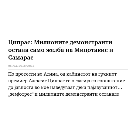
Ципрас: Милионите демонстранти
остана само желба на Мицотакис и
Самарас
05/02/2018 00:18
По протести во Атина, од кабинетот на грчкиот
премиер Алексис Ципрас се огласија со соопштение
до јавноста во кое наведуваат дека најавуваниот
„земјотрес“ и милионите демонстранти останале
само желба на лидерот на опозицијска “Неа
Димократија„Киријакос Мицотакис и поранешниот
лидер на таа партија, Андонис Самарас кој
присуствуваше на протестите . „Мнозинството
граѓани кои останаа пред телевизорите …