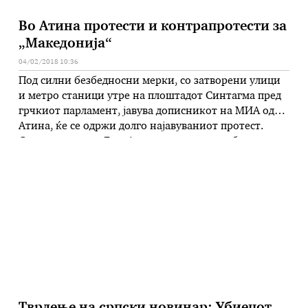
Во Атина протести и контрапротести за
„Македонија“
04/02/2018 10:36
Под силни безбедносни мерки, со затворени улици
и метро станици утре на плоштадот Синтагма пред
грчкиот парламент, јавува дописникот на МИА од
Атина, ќе се одржи долго најавуваниот протест.
Сите погледи во Грција се вперени кон собирот.
Грците, според најавите масовно „ќе го бранат
името Македонија“. Од сите краишта на земјата,
организирани со автобуси, бесплатно …