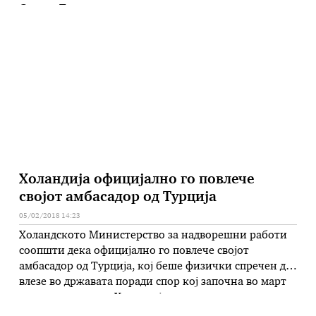
Според Тачи, косовските власти преземале одредена
одговорност и обврски и ќе ги исполнат во
согласност со постигнатиот договор. – Донесена е
одлука да го одржуваме своето …
Холандија официјално го повлече
својот амбасадор од Турција
05/02/2018 14:23
Холандското Министерство за надворешни работи
соопшти дека официјално го повлече својот
амбасадор од Турција, кој беше физички спречен да
влезе во државата поради спор кој започна во март
минатата година. Холандија, исто така, нема да ги
признае назначувањето на нов турски амбасадор во