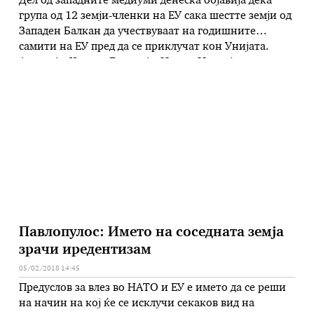
Дел од западните медиуми денеска објавија дека
група од 12 земји-членки на ЕУ сака шестте земји од
Западен Балкан да учествуваат на годишните
самити на ЕУ пред да се приклучат кон Унијата.
Австрија, Чешка, Естонија, Ирска, Италија,
Литванија, Летонија, Малта, Полска, Словенија,
Словачка и Унгарија сакаат на самитите на ЕУ да
учествуваат и лидерите на …
Павлопулос: Името на соседната земја
зрачи иредентизам
05/02/2018 14:45
Предуслов за влез во НАТО и ЕУ е името да се реши
на начин на кој ќе се исклучи секаков вид на