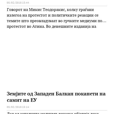
05/02/2018 15:44
Говорот на Микис Теодоракис, колку граѓани
излегоа на протестот и политичките реакции се
темите што преовладуваат во грчките медиуми по
протестот во Атина. Во денешните изданија на
весниците исто како и пред протестот, очигледна е
поделеноста во Грција. Провладиниот печат
излегува со еден, опозицискиот и објективниот
печат со друг коментар, јавува дописникот на МИА
од …
Земјите од Западен Балкан поканети на
самит на ЕУ
05/02/2018 15:14