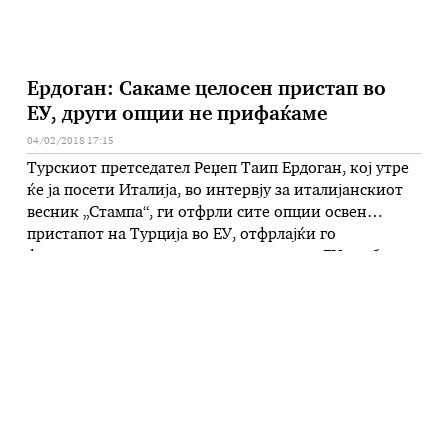
Ердоган: Сакаме целосен пристап во
ЕУ, други опции не прифаќаме
04/02/2018 17:15
Турскиот претседател Реџеп Таип Ердоган, кој утре
ќе ја посети Италија, во интервју за италијанскиот
весник „Стампа“, ги отфрли сите опции освен
пристапот на Турција во ЕУ, отфрлајќи го
францускиот предлог за партнерство. – ЕУ треба да
ги одржи ветувањата дадени на Турција, рече
турскиот претседател, кој вечерва ќе пристигне во
Рим во 24-часовна посета, …