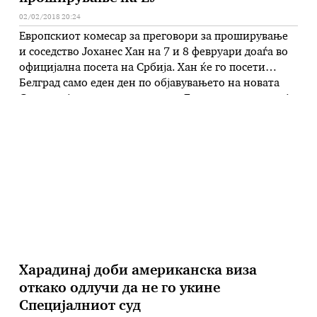
02/02/2018 20:24
Европскиот комесар за преговори за проширување
и соседство Јоханес Хан на 7 и 8 февруари доаѓа во
официјална посета на Србија. Хан ќе го посети
Белград само еден ден по објавувањето на новата
Стратегија за проширување на Европската комисија
за Западен Балкан, а по Белград на 9 февруари ќе ја
посети Подгорица. Се очекува комесарот …
Харадинај доби американска виза
откако одлучи да не го укине
Специјалниот суд