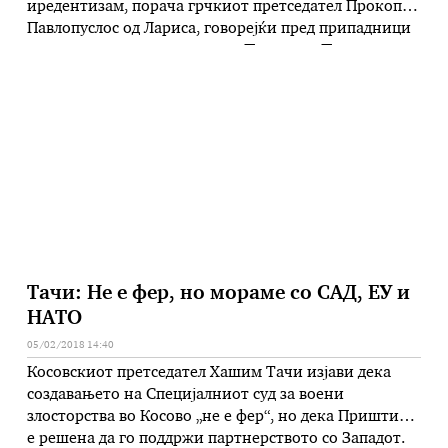
иредентизам, порача грчкиот претседател Прокопис
Павлопуслос од Лариса, говорејќи пред припадници
на грчкото воздухопловство. Прокопис Павлопулос,
јавува дописникот на МИА од Атина, смета дека
„денешното име признато и од други земји, јасно
зрачи …
Тачи: Не е фер, но мораме со САД, ЕУ и
НАТО
05/02/2018 14:40
Косовскиот претседател Хашим Тачи изјави дека
создавањето на Специјалниот суд за воени
злосторства во Косово „не е фер“, но дека Приштина
е решена да го поддржи партнерството со Западот.