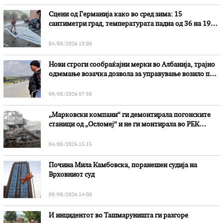
Сцени од Германија како во сред зима: 15
сантиметри град, температурата падна од 36 на 19
степени
04/08/2026 13:08
Нови строги сообраќајни мерки во Aлбанија, трајно
одземање возачка дозвола за управување возило под
дејство на алкохол и големи парични казни
09/08/2026 07:58
„Марковски компани“ ги демонтирала погонските
станици од „Осломеј“ и не ги монтирала во РЕК
„Битола“, стои во вештачењето на обвинителството
04/08/2026 15:15
Почина Мила Камбовска, поранешен судија на
Врховниот суд
09/08/2026 14:08
И инцидентот во Ташмаруништa ги разгоре