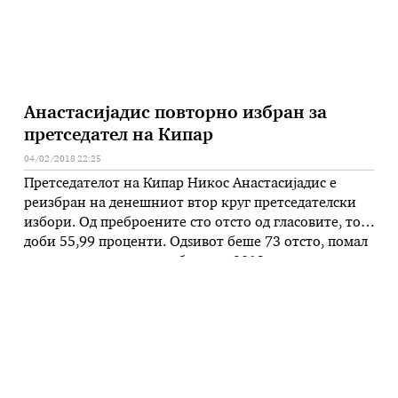
Анастасијадис повторно избран за
претседател на Кипар
04/02/2018 22:25
Претседателот на Кипар Никос Анастасијадис е
реизбран на денешниот втор круг претседателски
избори. Од преброените сто отсто од гласовите, тој
доби 55,99 проценти. Одѕивот беше 73 отсто, помал
од претседателските избори во 2013 година, кога
изнесуваше 83 отсто, но два отсто повисок од
првиот круг избори годинава. Гласањето започна во
7.00 часот, по локално време, …