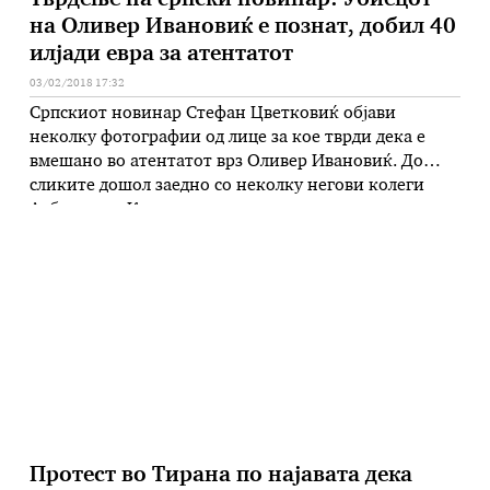
Тврдење на српски новинар: Убиецот
на Оливер Ивановиќ е познат, добил 40
илјади евра за атентатот
03/02/2018 17:32
Српскиот новинар Стефан Цветковиќ објави
неколку фотографии од лице за кое тврди дека е
вмешано во атентатот врз Оливер Ивановиќ. До
сликите дошол заедно со неколку негови колеги
Албанци во Косово со кои истражувале и дошле до
информација дека лицето од сликата пристигнало
во Косово на 12 јануари, а околу канцеларијата на
Ивановиќ поминало 14 …
Протест во Тирана по најавата дека