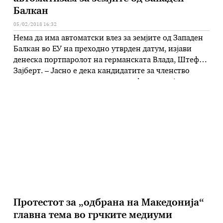
Балкан
05/02/2018 16:32
Нема да има автоматски влез за земјите од Западен
Балкан во ЕУ на преходно утврден датум, изјави
денеска портпаролот на германската Влада, Штефан
Зајберт. – Јасно е дека кандидатите за членство
мора да спроведат уште многу реформи, изјави
Зајберт во пресрет на утрешното објавување на
стратегијата на Европската комисија за земјите од
Западен Балкан. Зајберт …
Протестот за „одбрана на Македонија“
главна тема во грчките медиуми