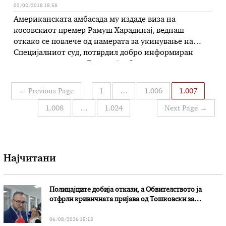
02/02/2018 18:58
Американската амбасада му издаде виза на
косовскиот премер Рамуш Харадинај, веднаш
откако се повлече од намерата за укинување на
Специјалниот суд, потврдил добро информиран
извор за весникот „Експрес“. – За повлекувањето од
намерата за укинување на Специјалниот суд
премерот Рамуш Хараднај е награден со
Навигација
←
Previous Page
1
…
1.006
1.007
американска виза,за што неодамна беше одбиен,
на
бидејќи не успеа да ги …
1.008
…
1.024
Next Page
→
написи
Најчитани
Полицајците добија откази, а Обвителството ја
отфрли кривичната пријава од Тошковски за
наводни злоупотреби
06/08/2026 15:13