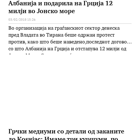
Албанија и подарила на Грција 12
милји во Јонско море
03/02/2018 15:26
Во организација на граѓанскиот сектор денеска
пред Владата во Тирана беше одржан протест
против, како што беше наведено,последнот договор
со што Албанија на Грција и отстапува 12 милји од
Јонско Море. Стотици граѓани со пароли на кои
пишуваше „Татковината во опасност“,„Се продава
достонството на Чамите“, бараа поништување на
договорот. „Овие ни го земаат имотот, го …
Грчки медиуми со детали од заканите
до Коѕијас: Имаме три куршуми, по