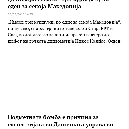
еден за секоја Македонија
03/02/2018 14:55
„Имаме три куршуми, по еден за секоја Македонија“,
пишувало, според грчките телевизии Стар, ЕРТ и
Скај, во дописот со закани испратен завчера до
шефот на грчката дипломатија Никос Коѕијас. Освен
ова, јавува дописникот на МИА од Атина, според
истите извори, било откриено и второ писмо што
било адресирано до уште тројца министри во
грчката влада. …
Подметната бомба e причина за
експлозијата во Даночната управа во