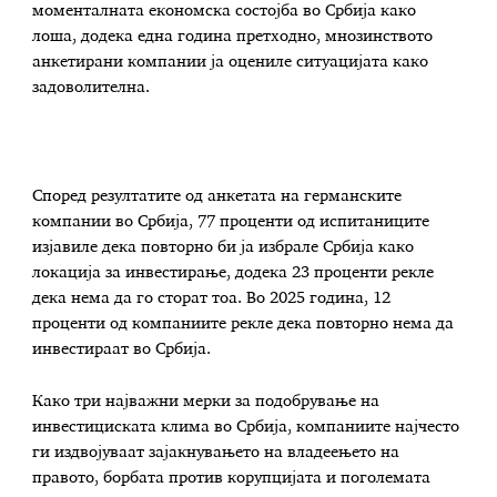
моменталната економска состојба во Србија како
лоша, додека една година претходно, мнозинството
анкетирани компании ја оцениле ситуацијата како
задоволителна.
Според резултатите од анкетата на германските
компании во Србија, 77 проценти од испитаниците
изјавиле дека повторно би ја избрале Србија како
локација за инвестирање, додека 23 проценти рекле
дека нема да го сторат тоа. Во 2025 година, 12
проценти од компаниите рекле дека повторно нема да
инвестираат во Србија.
Како три најважни мерки за подобрување на
инвестициската клима во Србија, компаниите најчесто
ги издвојуваат зајакнувањето на владеењето на
правото, борбата против корупцијата и поголемата