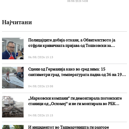
08/08/2026 14:08
Најчитани
Полицајците добија откази, а Обвителството ја
отфрли кривичната пријава од Тошковски за
наводни злоупотреби
06/08/2026 15:13
Сцени од Германија како во сред зима: 15
сантиметри град, температурата падна од 36 на 19
степени
04/08/2026 13:08
„Марковски компани“ ги демонтирала погонските
станици од „Осломеј“ и не ги монтирала во РЕК
„Битола“, стои во вештачењето на обвинителството
04/08/2026 15:15
И инцидентот во Ташмаруништa ги разгоре