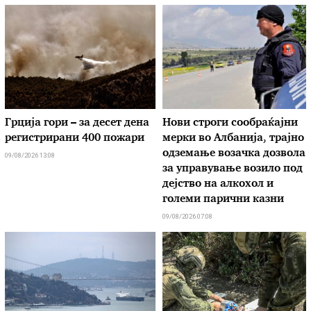
Грција гори – за десет дена
Нови строги сообраќајни
регистрирани 400 пожари
мерки во Aлбанија, трајно
одземање возачка дозвола
09/08/2026 13:08
за управување возило под
дејство на алкохол и
големи парични казни
09/08/2026 07:08