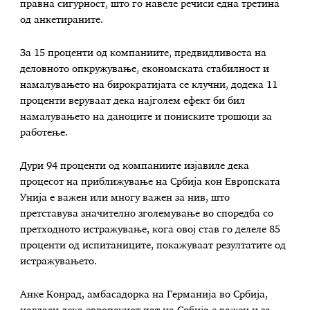
правна сигурност, што го навеле речиси една третина
од анкетираните.
За 15 проценти од компаниите, предвидливоста на
деловното опкружување, економската стабилност и
намалувањето на бирократијата се клучни, додека 11
проценти веруваат дека најголем ефект би бил
намалувањето на даноците и пониските трошоци за
работење.
Дури 94 проценти од компаниите изјавиле дека
процесот на приближување на Србија кон Европската
Унија е важен или многу важен за нив, што
претставува значително зголемување во споредба со
претходното истражување, кога овој став го делеле 85
проценти од испитаниците, покажуваат резултатите од
истражувањето.
Анке Конрад, амбасадорка на Германија во Србија,