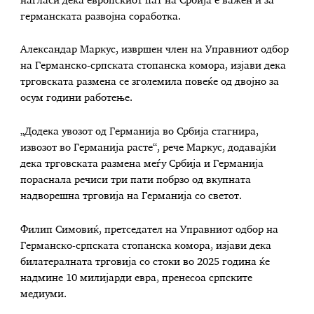
нагласи дека европскиот пат на Србија е важен и за
германската развојна соработка.
Александар Маркус, извршен член на Управниот одбор
на Германско-српската стопанска комора, изјави дека
трговската размена се зголемила повеќе од двојно за
осум години работење.
„Додека увозот од Германија во Србија стагнира,
извозот во Германија расте“, рече Маркус, додавајќи
дека трговската размена меѓу Србија и Германија
пораснала речиси три пати побрзо од вкупната
надворешна трговија на Германија со светот.
Филип Симовиќ, претседател на Управниот одбор на
Германско-српската стопанска комора, изјави дека
билатералната трговија со стоки во 2025 година ќе
надмине 10 милијарди евра, пренесоа српските
медиуми.