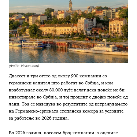
(Фото: Независен)
Дваесет и три отсто од околу 900 компании со
германски капитал што работат во Србија, и кои
вработуваат околу 80.000 луѓе велат дека повеќе не би
инвестирале во Србија, и тој процент е двојно повеќе од
лани. Тоа се наведува во резултатите од истражувањето
на Германско-српската стопанска комора за условите
за работење во 2026 година.
Во 2026 година, поголем број компании ја оцениле