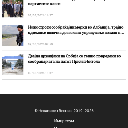
партиските кавги
03/08/2026 16:37
Нови строги сообраќајни мерки во Aлбанија, трајно
одземање возачка дозвола за управување возило под
дејство на алкохол и големи парични казни
09/08/2026 07:58
Двајца државјани на Србија се тешко повредени во
сообраќајката на патот Прилеп-Битола
05/08/2026 13:37
© Независен Весник 2019 -2026
Импресум