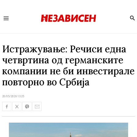
Se
Main
Menu
Истражување: Речиси една
четвртина од германските
компании не би инвестирале
повторно во Србија
20/05/2026 13:25