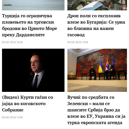
Турција го ограничува
Дрон полн со експлозив
пловењето на трговски
влезе во Бугарија: Се урна
бродови во Црното Море
во близина на важен
преку Дарданелите
гасовод
08/08/2026 18:08
08/08/2026 16:08
(Видео) Курти гаѓан со
Вучиќ по средбата со
јајца во косовското
Зеленски – мали се
Собрание
шансите Србија брзо да
влезе во ЕУ, Украина си ја
08/08/2026 15:08
турка европската агенда