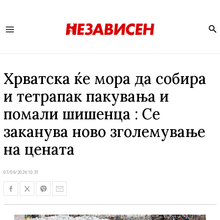
Se
Main
Menu
Хрватска ќе мора да собира
и тетрапак пакувања и
помали шишенца : Се
заканува ново зголемување
на цената
07/06/2026 10:31