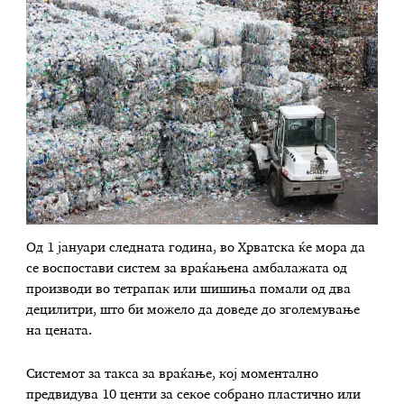
Од 1 јануари следната година, во Хрватска ќе мора да
се воспостави систем за враќањена амбалажата од
производи во тетрапак или шишиња помали од два
децилитри, што би можело да доведе до зголемување
на цената.
Системот за такса за враќање, кој моментално
предвидува 10 центи за секое собрано пластично или