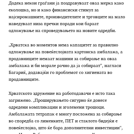
Додека некои граѓани ја поздравуваат оваа мерка како
еколошка, но и како финансиски стимул за
најсиромашните, производителите и трговците на мало
наведуваат низа пречки поради кои бараат
одложување на спроведувањето на новите одредби.
„Хрватска во моментов нема капацитет за правилно
одложување на повеќеслојната картонска амбалажа, а
продавниците немаат машини за собирање на оваа
амбалажа и би морале рачно да ја собираат“, нагласи
Багариќ, додавајќи го проблемот со хигиената во
продавниците.
Хрватското здружение на работодавачи е исто така
загрижено. „Проширувањето сигурно ќе донесе
одредени компликации и зголемени трошоци.
Амбалажата тетрапак е многу посложена за собирање
во споредба со лименките, ПЕТ и стаклото бидејќи е
повеќеслојна, што ќе бара дополнителни инвестиции“,