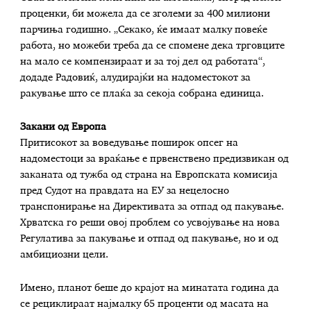
проценки, би можела да се зголеми за 400 милиони
парчиња годишно. „Секако, ќе имаат малку повеќе
работа, но можеби треба да се спомене дека трговците
на мало се компензираат и за тој дел од работата“,
додаде Радовиќ, алудирајќи на надоместокот за
ракување што се плаќа за секоја собрана единица.
Закани од Европа
Притисокот за воведување поширок опсег на
надоместоци за враќање е првенствено предизвикан од
заканата од тужба од страна на Европската комисија
пред Судот на правдата на ЕУ за нецелосно
транспонирање на Директивата за отпад од пакување.
Хрватска го реши овој проблем со усвојување на нова
Регулатива за пакување и отпад од пакување, но и од
амбициозни цели.
Имено, планот беше до крајот на минатата година да
се рециклираат најмалку 65 проценти од масата на