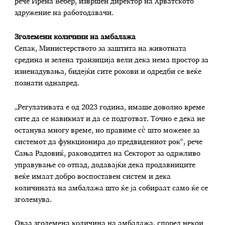
рече Ирена Вебер, извршен директор на Хрватското
здружение на работодавачи.
Зголемени количини на амбалажа
Сепак, Министерството за заштита на животната
средина и зелена транзиција вели дека нема простор за
изненадувања, бидејќи сите рокови и одредби се веќе
познати однапред.
„Регулативата е од 2023 година, имаше доволно време
сите да се навикнат и да се подготват. Точно е дека не
останува многу време, но правиме сè што можеме за
системот да функционира до предвидениот рок“, рече
Сања Радовиќ, раководител на Секторот за одржливо
управување со отпад, додавајќи дека продавниците
веќе имаат добро воспоставен систем и дека
количината на амбалажа што ќе ја собираат само ќе се
зголемува.
Оваа зголемена количина на амбалажа, според некои