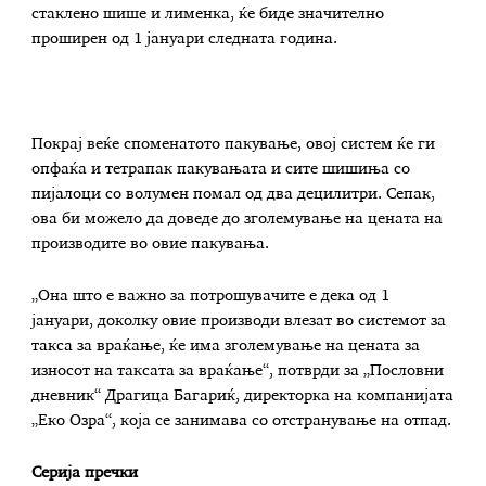
стаклено шише и лименка, ќе биде значително
проширен од 1 јануари следната година.
Покрај веќе споменатото пакување, овој систем ќе ги
опфаќа и тетрапак пакувањата и сите шишиња со
пијалоци со волумен помал од два децилитри. Сепак,
ова би можело да доведе до зголемување на цената на
производите во овие пакувања.
„Она што е важно за потрошувачите е дека од 1
јануари, доколку овие производи влезат во системот за
такса за враќање, ќе има зголемување на цената за
износот на таксата за враќање“, потврди за „Пословни
дневник“ Драгица Багариќ, директорка на компанијата
„Еко Озра“, која се занимава со отстранување на отпад.
Серија пречки