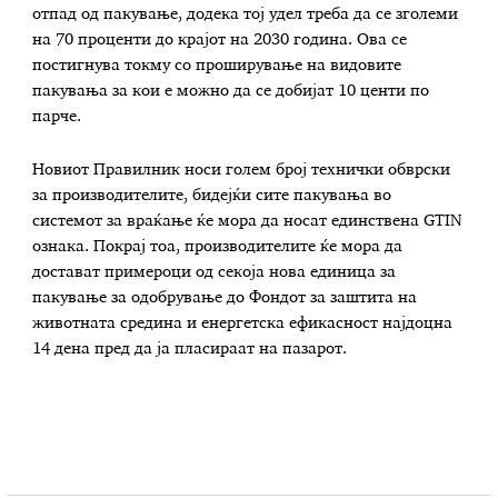
отпад од пакување, додека тој удел треба да се зголеми
на 70 проценти до крајот на 2030 година. Ова се
постигнува токму со проширување на видовите
пакувања за кои е можно да се добијат 10 центи по
парче.
Новиот Правилник носи голем број технички обврски
за производителите, бидејќи сите пакувања во
системот за враќање ќе мора да носат единствена GTIN
ознака. Покрај тоа, производителите ќе мора да
достават примероци од секоја нова единица за
пакување за одобрување до Фондот за заштита на
животната средина и енергетска ефикасност најдоцна
14 дена пред да ја пласираат на пазарот.