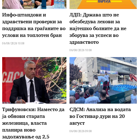
Инфо-штандови и
ЛДП: Држава што не
здравствени проверки за
обезбедува лекови за
поддршка на граѓаните во
најтешко болните да не
услови на топлотен бран
зборува за успеси во
здравството
06/08/2026 10:08
06/08/2026 10:08
Трифуновски: Наместо да
СДСМ: Анализа на водата
ја обнови старата
во Гостивар дури на 20
железница, власта
август
планира ново
06/08/2026 09:08
задолжување од 2,5