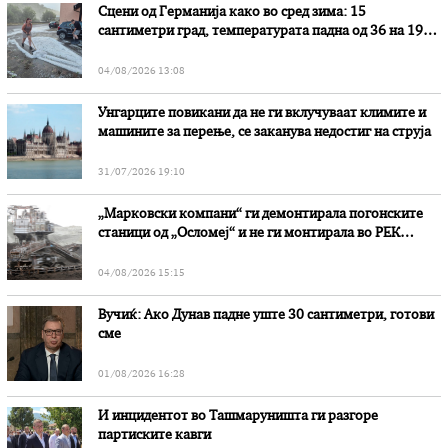
Сцени од Германија како во сред зима: 15
сантиметри град, температурата падна од 36 на 19
степени
04/08/2026 13:08
Унгарците повикани да не ги вклучуваат климите и
машините за перење, се заканува недостиг на струја
31/07/2026 19:10
„Марковски компани“ ги демонтирала погонските
станици од „Осломеј“ и не ги монтирала во РЕК
„Битола“, стои во вештачењето на обвинителството
04/08/2026 15:15
Вучиќ: Ако Дунав падне уште 30 сантиметри, готови
сме
01/08/2026 16:28
И инцидентот во Ташмаруништa ги разгоре
партиските кавги