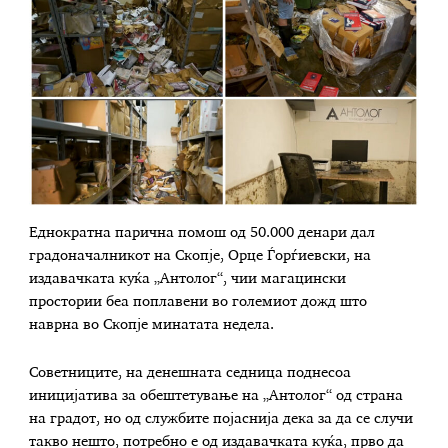
Еднократна парична помош од 50.000 денари дал
градоначалникот на Скопје, Орце Ѓорѓиевски, на
издавачката куќа „Антолог“, чии магацински
простории беа поплавени во големиот дожд што
наврна во Скопје минатата недела.
Советниците, на денешната седница поднесоа
иницијатива за обештетување на „Антолог“ од страна
на градот, но од службите појаснија дека за да се случи
такво нешто, потребно е од издавачката куќа, прво да