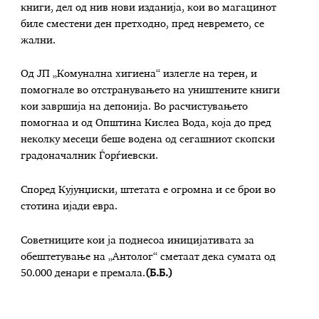
книги, дел од нив нови изданија, кои во магацинот
биле сместени ден претходно, пред невремето, се
жални.
Од ЈП „Комунална хигиена“ излегле на терен, и
помогнале во отстранувањето на уништените книги
кои завршија на депонија. Во расчистувањето
помогнаа и од Општина Кислеа Вода, која до пред
неколку месеци беше водена од сегашниот скопски
градоначалник Ѓорѓиевски.
Според Кујунџиски, штетата е огромна и се брои во
стотина ијади евра.
Советниците кои ја поднесоа иницијативата за
обештетување на „Антолог“ сметаат дека сумата од
50.000 денари е премала.
(Б.Б.)