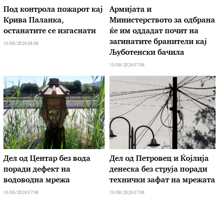
Под контрола пожарот кај
Армијата и
Крива Паланка,
Министерството за одбрана
останатите се изгаснати
ќе им оддадат почит на
загинатите бранители кај
10/08/2026 08:08
Љуботенски бачила
10/08/2026 07:08
Дел од Центар без вода
Дел од Петровец и Ќојлија
поради дефект на
денеска без струја поради
водоводна мрежа
технички зафат на мрежата
10/08/2026 07:08
10/08/2026 07:08