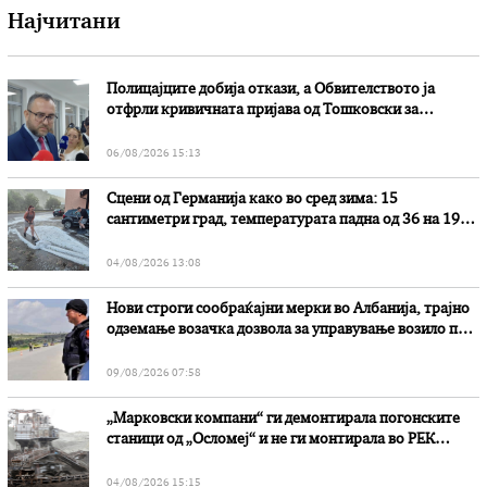
Најчитани
Полицајците добија откази, а Обвителството ја
отфрли кривичната пријава од Тошковски за
наводни злоупотреби
06/08/2026 15:13
Сцени од Германија како во сред зима: 15
сантиметри град, температурата падна од 36 на 19
степени
04/08/2026 13:08
Нови строги сообраќајни мерки во Aлбанија, трајно
одземање возачка дозвола за управување возило под
дејство на алкохол и големи парични казни
09/08/2026 07:58
„Марковски компани“ ги демонтирала погонските
станици од „Осломеј“ и не ги монтирала во РЕК
„Битола“, стои во вештачењето на обвинителството
04/08/2026 15:15