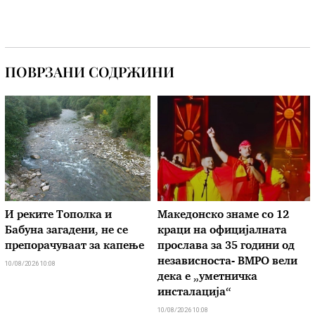
ПОВРЗАНИ СОДРЖИНИ
И реките Тополка и
Македонско знаме со 12
Бабуна загадени, не се
краци на официјалната
препорачуваат за капење
прослава за 35 години од
независноста- ВМРО вели
10/08/2026 10:08
дека е „уметничка
инсталација“
10/08/2026 10:08