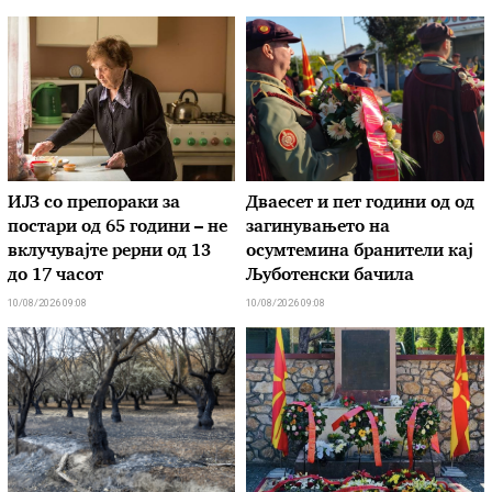
ИЈЗ со препораки за
Дваесет и пет години од од
постари од 65 години – не
загинувањето на
вклучувајте рерни од 13
осумтемина бранители кај
до 17 часот
Љуботенски бачила
10/08/2026 09:08
10/08/2026 09:08