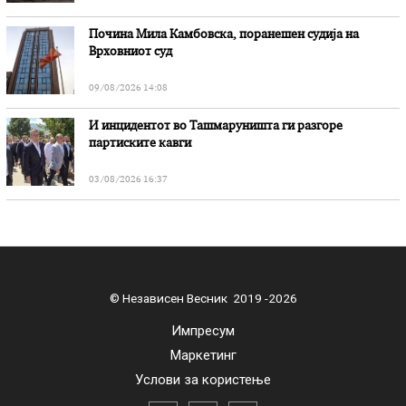
Почина Мила Камбовска, поранешен судија на
Врховниот суд
09/08/2026 14:08
И инцидентот во Ташмаруништa ги разгоре
партиските кавги
03/08/2026 16:37
© Независен Весник 2019 -2026
Импресум
Маркетинг
Услови за користење