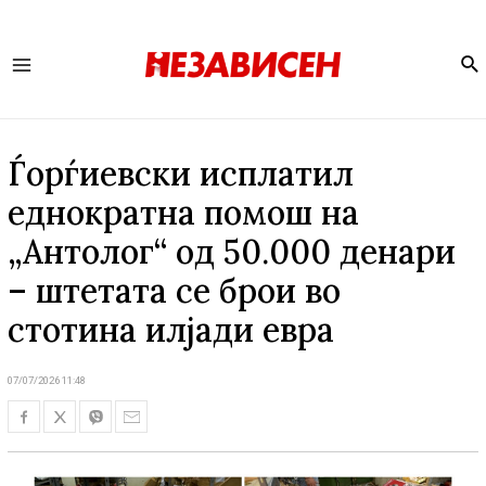
Se
Main
Menu
Ѓорѓиевски исплатил
еднократна помош на
„Антолог“ од 50.000 денари
– штетата се брои во
стотина илјади евра
07/07/2026 11:48