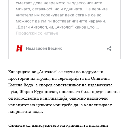
Хаваријата во „Антолог“ се случи во подрумски
простории на зграда, на територијата на Општина
Кисела Вода, а според сопственикот на издавачката
куќа, Жарко Кујунџиски, поплавата била предизвикана
од несоодветна канализација, односно недоволен
капацитет на цевките кои треба да ја канализираат
наврнатата вода.
Сликите од изнесувањето на купиштата натопени