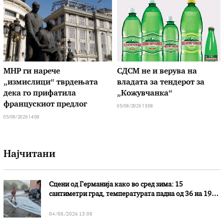
МНР ги нарече
СДСМ не и верува на
„измислици“ тврдењата
владата за тендерот за
дека го прифатила
„Кожувчанка“
францускиот предлог
05/08/2026 13:08
05/08/2026 14:08
Најчитани
Сцени од Германија како во сред зима: 15
сантиметри град, температурата падна од 36 на 19
степени
04/08/2026 13:08