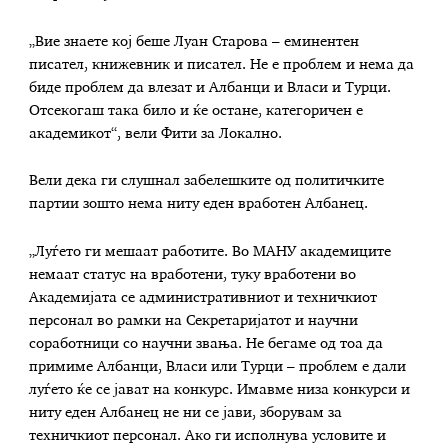
„Вие знаете кој беше Луан Старова – еминентен
писател, книжевник и писател. Не е проблем и нема да
биде проблем да влезат и Албанци и Власи и Турци.
Отсекогаш така било и ќе остане, категоричен е
академикот“, вели Фити за Локално.
Вели дека ги слушнал забелешките од политичките
партии зошто нема ниту еден вработен Албанец.
„Луѓето ги мешаат работите. Во МАНУ академиците
немаат статус на вработени, туку вработени во
Академијата се административниот и техничкиот
персонал во рамки на Секретаријатот и научни
соработници со научни звања. Не бегаме од тоа да
примиме Албанци, Власи или Турци – проблем е дали
луѓето ќе се јават на конкурс. Имавме низа конкурси и
ниту еден Албанец не ни се јави, зборувам за
техничкиот персонал. Ако ги исполнува условите и