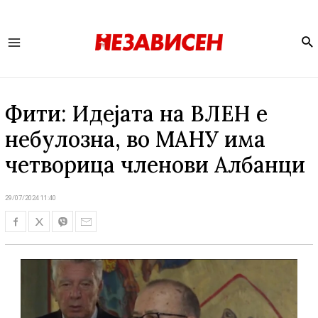
Se
Main
Menu
Фити: Идејата на ВЛЕН е
небулозна, во МАНУ има
четворица членови Албанци
29/07/2024 11:40