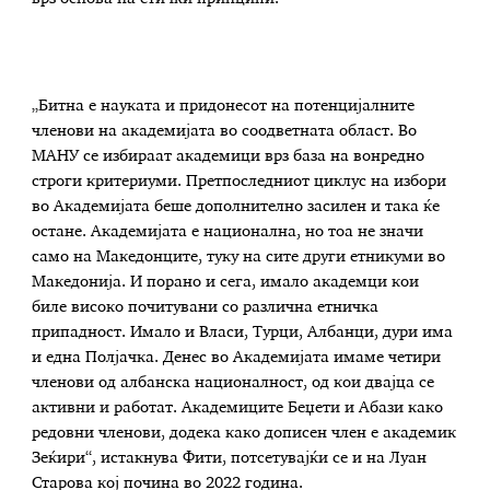
„Битна е науката и придонесот на потенцијалните
членови на академијата во соодветната област. Во
МАНУ се избираат академици врз база на вонредно
строги критериуми. Претпоследниот циклус на избори
во Академијата беше дополнително засилен и така ќе
остане. Академијата е национална, но тоа не значи
само на Македонците, туку на сите други етникуми во
Македонија. И порано и сега, имало академци кои
биле високо почитувани со различна етничка
припадност. Имало и Власи, Турци, Албанци, дури има
и една Полјачка. Денес во Академијата имаме четири
членови од албанска националност, од кои двајца се
активни и работат. Академиците Беџети и Абази како
редовни членови, додека како дописен член е академик
Зеќири“, истакнува Фити, потсетувајќи се и на Луан
Старова кој почина во 2022 година.