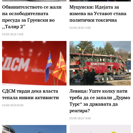
Обвинителството се жали
Муцунски: Идејата за
на ослободителната
измена на Уставот стана
пресуда за Груевски во
политички токсична
,,Талир 2″
06/08/2026 12:08
06/08/2026 16:08
СДСМ тврди дека власта
Левица: Уште колку пати
тепала нивни активисти
треба да се запали „Дурмо
Турс“ за државата да
06/08/2026 09:08
реагира?
05/08/2026 14:08