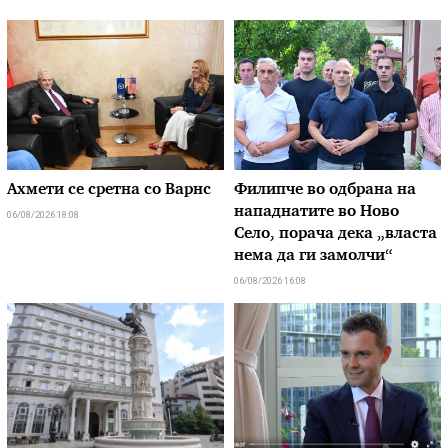
Ахмети се сретна со Варнс
Филипче во одбрана на
нападнатите во Ново
06/08/2026 18:08
Село, порача дека „власта
нема да ги замолчи“
06/08/2026 16:08