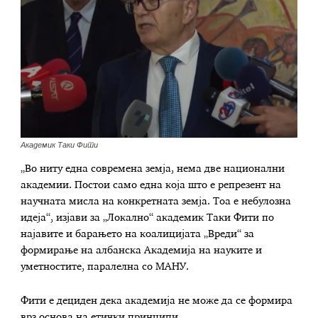
Академик Таки Фити
„Во ниту една современа земја, нема две национални
академии. Постои само една која што е репрезент на
научната мисла на конкретната земја. Тоа е небулозна
идеја“, изјави за „Локално“ академик Таки Фити по
најавите и барањето на коалицијата „Вреди“ за
формирање на албанска Академија на науките и
уметностите, паралелна со МАНУ.
Фити е дециден дека академија не може да се формира
врз основа на етички принципи.