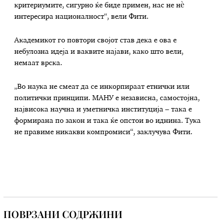
критериумите, сигурно ќе биде примен, нас не нѐ
интересира националност“, вели Фити.
Академикот го повтори својот став дека е ова е
небулозна идеја и ваквите најави, како што вели,
немаат врска.
„Во наука не смеат да се инкорпираат етнички или
политички принципи. МАНУ е независна, самостојна,
највисока научна и уметничка институција – така е
формирана по закон и така ќе опстои во иднина. Тука
не правиме никакви компромиси“, заклучува Фити.
ПОВРЗАНИ СОДРЖИНИ