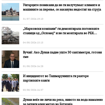
Унгарците повикани да не ги вклучуваат климите и
машините за перење, се заканува недостиг на струја
31/07/2026 19:10
„Марковски компани“ ги демонтирала погонските
станици од „Осломеј“ и не ги монтирала во РЕК
„Битола“, стои во вештачењето на обвинителството
04/08/2026 15:15
Вучиќ: Ако Дунав падне уште 30 сантиметри, готови
сме
01/08/2026 16:28
И инцидентот во Ташмаруништa ги разгоре
партиските кавги
03/08/2026 16:37
Дунав веќе не личи на река, нивото на вода намалено
за речиси еден метар во Бугарија