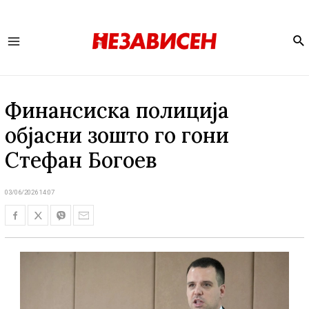
Se
Main
Menu
Финансиска полиција
објасни зошто го гони
Стефан Богоев
03/06/2026 14:07