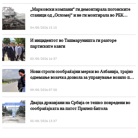
„Марковски компани“ ги демонтирала погонските
станици од „Осломеј“ и не ги монтирала во РЕК
„Битола“, стои во вештачењето на обвинителството
04/08/2026 15:15
И инцидентот во Ташмаруништa ги разгоре
партиските кавги
03/08/2026 16:37
Нови строги сообраќајни мерки во Aлбанија, трајно
одземање возачка дозвола за управување возило под
дејство на алкохол и големи парични казни
09/08/2026 07:58
Двајца државјани на Србија се тешко повредени во
сообраќајката на патот Прилеп-Битола
05/08/2026 13:37