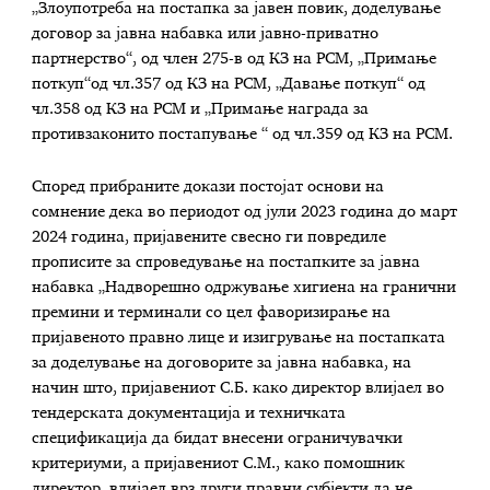
„Злоупотреба на постапка за јавен повик, доделување
договор за јавна набавка или јавно-приватно
партнерство“, од член 275-в од КЗ на РСМ, „Примање
поткуп“од чл.357 од КЗ на РСМ, „Давање поткуп“ од
чл.358 од КЗ на РСМ и „Примање награда за
противзаконито постапување “ од чл.359 од КЗ на РСМ.
Според прибраните докази постојат основи на
сомнение дека во периодот од јули 2023 година до март
2024 година, пријавените свесно ги повредиле
прописите за спроведување на постапките за јавна
набавка „Надворешно одржување хигиена на гранични
премини и терминали со цел фаворизирање на
пријавеното правно лице и изигрување на постапката
за доделување на договорите за јавна набавка, на
начин што, пријавениот С.Б. како директор влијаел во
тендерската документација и техничката
спецификација да бидат внесени ограничувачки
критериуми, а пријавениот С.М., како помошник
директор, влијаел врз други правни субјекти да не