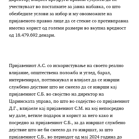
учествуваат во постапките за јавна набавка, со што
обезбедиле услови за избор и му овозможиле на
пријавеното правно лице да се стекне со противправна
имотна корист од големи размери во вкупна вредност
од 18.479.692 денари.
Пријавениот А.С. со искористување на своето реално
влијание, општествена положба и углед, барал,
интервенирал, поттикнувал и влијаел да се изврши
службено дејствие што не смеело да се изврши кај
пријавениот С.Б. во својство на директор на
Царинската управа, по што во содејство со пријавениот
Д.Г., влијаеле кај пријавениот С.М. на кој непосредно
му дале, ветиле подарок и корист за него како и
посредно за пријавениот С.Б., за да извршат службено
дејствие што не би смеело да го извршат, за што
пријавениот С.Б., во периодот од мај 2024 година до