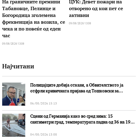
На граничните премини
ЦУК: Девет пожари на
Табановце, Пелинце и
отворено од кои пет се
Богородица зголемена
активни
фреквенција на возила, се
09/08/2026 13:08
чека и по повеќе од еден
час
09/08/2026 13:08
Најчитани
Полицајците добија откази, а Обвителството ја
отфрли кривичната пријава од Тошковски за
наводни злоупотреби
06/08/2026 15:13
Сцени од Германија како во сред зима: 15
сантиметри град, температурата падна од 36 на 19
степени
04/08/2026 13:08