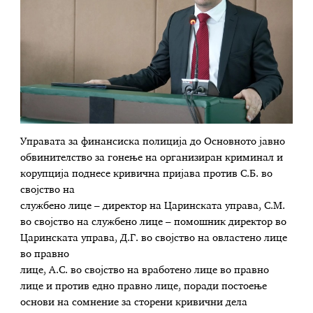
Управата за финансиска полиција до Основното јавно
обвинителство за гонење на организиран криминал и
корупција поднесе кривична пријава против С.Б. во
својство на
службено лице – директор на Царинската управа, С.М.
во својство на службено лице – помошник директор во
Царинската управа, Д.Г. во својство на овластено лице
во правно
лице, А.С. во својство на вработено лице во правно
лице и против едно правно лице, поради постоење
основи на сомнение за сторени кривични дела