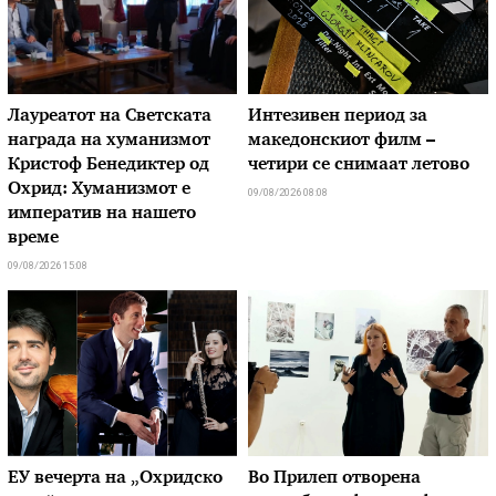
Лауреатот на Светската
Интезивен период за
награда на хуманизмот
македонскиот филм –
Кристоф Бенедиктер од
четири се снимаат летово
Охрид: Хуманизмот е
09/08/2026 08:08
императив на нашето
време
09/08/2026 15:08
ЕУ вечерта на „Охридско
Во Прилеп отворена