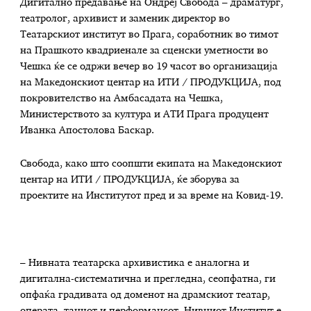
Дигитално предавање на Ондреј Свобода – драматург,
театролог, архивист и заменик директор во
Театарскиот институт во Прага, соработник во тимот
на Прашкото квадриенале за сцeнски уметности во
Чешка ќе се одржи вечер во 19 часот во организација
на Македонскиот центар на ИТИ / ПРОДУКЦИЈА, под
покровителство на Амбасадата на Чешка,
Министерството за култура и АТИ Прага продуцент
Иванка Апостолова Баскар.
Свобода, како што соопшти екипата на Македонскиот
центар на ИТИ / ПРОДУКЦИЈА, ќе зборува за
проектите на Институтот пред и за време на Ковид-19.
– Нивната театарска архивистика е аналогна и
дигитална-систематична и прегледна, сеопфатна, ги
опфаќа градивата од доменот на драмскиот театар,