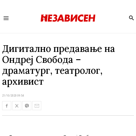
Se
Main
Menu
Дигитално предавање на
Ондреј Свобода –
драматург, театролог,
архивист
21/10/2020 09:54