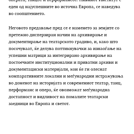
операта, танцот и перформансот. Нивниот Институт е
еден од најуспешните во источна Европа, се наведува
во соопштението.
Неговото предавање пред се е наменето за земјите со
претежно дисперзиран начин на архивирање и
документирање на театарското градиво, и, како што
посочуваат, ќе делува поттикнувачки за изнаоѓање на
успешни матрици за интегрирано архивирање на
постоечките институционални и приватни архиви и
документациски материјали, кои ќе ги олеснат
компаративните локални и меѓународни истражувања
во доменот на историјата и современиот театар, танц,
перформанс и опера, ќе овозможат меѓународна
достапност и видливост на помалите театарски
заедници во Европа и светот.