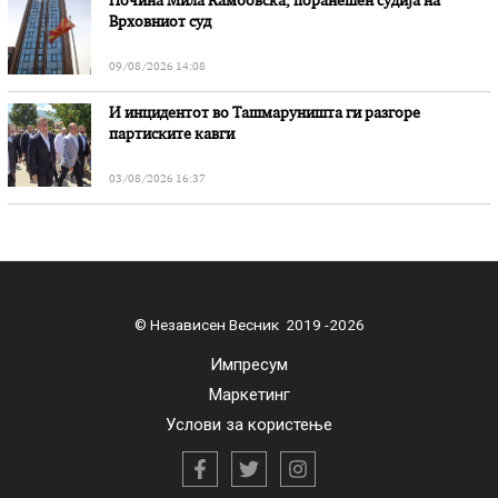
Почина Мила Камбовска, поранешен судија на
Врховниот суд
09/08/2026 14:08
И инцидентот во Ташмаруништa ги разгоре
партиските кавги
03/08/2026 16:37
© Независен Весник 2019 -2026
Импресум
Маркетинг
Услови за користење