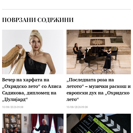
ПОВРЗАНИ СОДРЖИНИ
Вечер на харфата на
„Последната роза на
„Охридско лето“ со Алиса
летото“ – музички раскош и
Садикова, дипломец на
европски дух на „Охридско
„Џулијард“
лето“
10/08/2026 09:08
10/08/2026 09:08