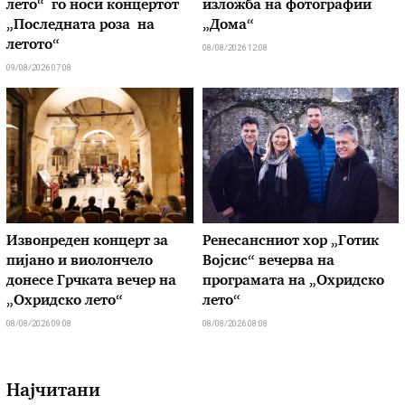
лето“ го носи концертот
изложба на фотографии
„Последната роза на
„Дома“
летото“
08/08/2026 12:08
09/08/2026 07:08
Извонреден концерт за
Ренесансниот хор „Готик
пијано и виолончело
Војсис“ вечерва на
донесе Грчката вечер на
програмата на „Охридско
„Охридско лето“
лето“
08/08/2026 09:08
08/08/2026 08:08
Најчитани