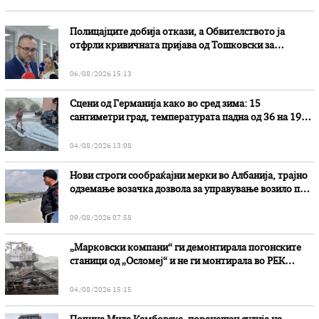
Полицајците добија откази, а Обвителството ја
отфрли кривичната пријава од Тошковски за
наводни злоупотреби
06/08/2026 15:13
Сцени од Германија како во сред зима: 15
сантиметри град, температурата падна од 36 на 19
степени
04/08/2026 13:08
Нови строги сообраќајни мерки во Aлбанија, трајно
одземање возачка дозвола за управување возило под
дејство на алкохол и големи парични казни
09/08/2026 07:58
„Марковски компани“ ги демонтирала погонските
станици од „Осломеј“ и не ги монтирала во РЕК
„Битола“, стои во вештачењето на обвинителството
04/08/2026 15:15