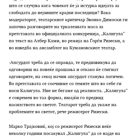
што се случува кога човекот ќе ја истурка идејата за
слободата до нејзините крајни последици? Вака
модераторот, театарскиот критичар Звонко Димоски ги
започна разговорите на тркалезната маса за
претставата во официјалната конкуренија, „Калигула“
по текст на Албер Ками, во режија на Ѓорѓи Ризески, а
во изведба на ансамблот на Кумановскиот театар.
-Апсурдот треба да се оправда, те предизвикува да
одговориш на повеќе прашања и откако ќе стигнат
одговорите, на секој начин апсурдот станува логичен.
Во претставата се соочивме со темите што во себе ги
носи Калигула. Ние не бегаме од реалноста. „Калигула“
е современ во таа форма, имајќи го предвид
насилството во светот. Театарот треба да укаже на
проблемите во светот, рече режисерот Ризески.
Марко Трајковиќ, кој со режисерот Ризески веќе
неколку години посакувал „Калигула“ да се најде на