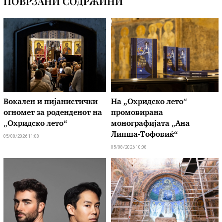
ПОВРЗАНИ СОДРЖИНИ
Вокален и пијанистички
На „Охридско лето“
огномет за роденденот на
промовирана
„Охридско лето“
монографијата „Ана
Липша-Тофовиќ“
05/08/2026 11:08
05/08/2026 10:08