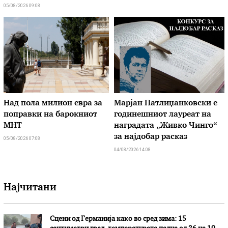
05/08/2026 09:08
Над пола милион евра за
Марјан Патлиџанковски е
поправки на барокниот
годинешниот лауреат на
МНТ
наградата „Живко Чинго“
за најдобар расказ
05/08/2026 07:08
04/08/2026 14:08
Најчитани
Сцени од Германија како во сред зима: 15