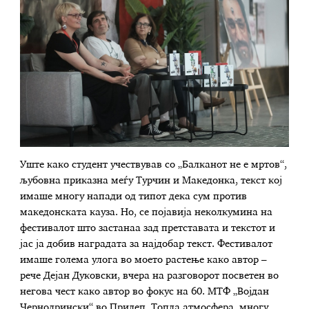
Уште како студент учествував со „Балканот не е мртов“,
љубовна приказна меѓу Турчин и Македонка, текст кој
имаше многу напади од типот дека сум против
македонската кауза. Но, се појавија неколкумина на
фестивалот што застанаа зад претставата и текстот и
јас ја добив наградата за најдобар текст. Фестивалот
имаше голема улога во моето растење како автор –
рече Дејан Дуковски, вчера на разговорот посветен во
негова чест како автор во фокус на 60. МТФ „Војдан
Чернодрински“ во Прилеп. Топла атмосфера, многу