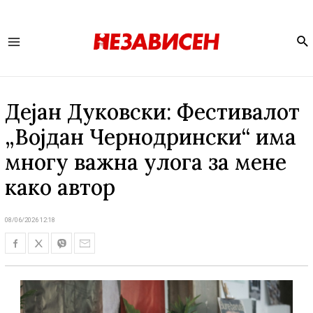
Se
Main
Menu
Дејан Дуковски: Фестивалот
„Војдан Чернодрински“ има
многу важна улога за мене
како автор
08/06/2026 12:18