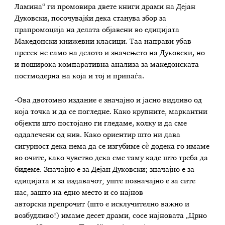
Ламина“ ги промовира двете книги драми на Дејан
Дуковски, посочувајќи дека станува збор за
прапромоција на делата објавени во едицијата
Македонски книжевни класици. Таа направи убав
пресек не само на делото и значењето на Дуковски, но
и поширока компаративна анализа за македонската
постмодерна на која и тој и припаѓа.
-Ова двотомно издание е значајно и јасно видливо од
која точка и да се погледне. Како крупните, маркантни
објекти што постојано ги гледаме, колку и да сме
оддалечени од нив. Како ориентир што ни дава
сигурност дека нема да се изгубиме сè додека го имаме
во очите, како чувство дека сме таму каде што треба да
бидеме. Значајно е за Дејан Дуковски; значајно е за
едицијата и за издавачот; уште позначајно е за сите
нас, зашто на едно место и со најнов
авторски препрочит (што е исклучително важно и
возбудливо!) имаме десет драми, сосе најновата „Црно