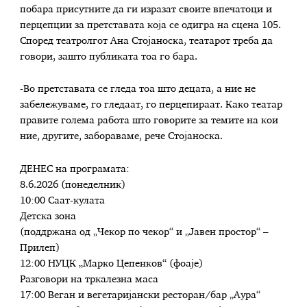
побара присутните да ги изразат своите впечатоци и
перцепции за претставата која се одигра на сцена 105.
Според театролгот Ана Стојаноска, театарот треба да
говори, зашто публиката тоа го бара.
-Во претставата се гледа тоа што децата, а ние не
забележуваме, го гледаат, го перцепираат. Како театар
правите голема работа што говорите за темите на кои
ние, другите, забораваме, рече Стојаноска.
ДЕНЕС на програмата:
8.6.2026 (понеделник)
10:00 Саат-кулата
Детска зона
(поддржана од „Чекор по чекор“ и „Јавен простор“ –
Прилеп)
12:00 НУЦК „Марко Цепенков“ (фоаје)
Разговори на тркалезна маса
17:00 Веган и вегетаријански ресторан/бар „Аура“