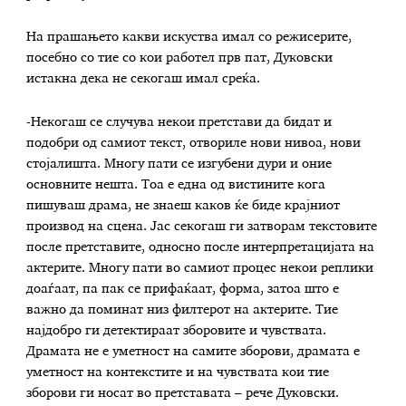
На прашањето какви искуства имал со режисерите,
посебно со тие со кои работел прв пат, Дуковски
истакна дека не секогаш имал среќа.
-Некогаш се случува некои претстави да бидат и
подобри од самиот текст, отвориле нови нивоа, нови
стојалишта. Многу пати се изгубени дури и оние
основните нешта. Тоа е една од вистините кога
пишуваш драма, не знаеш каков ќе биде крајниот
производ на сцена. Јас секогаш ги затворам текстовите
после претставите, односно после интерпретацијата на
актерите. Многу пати во самиот процес некои реплики
доаѓаат, па пак се прифаќаат, форма, затоа што е
важно да поминат низ филтерот на актерите. Тие
најдобро ги детектираат зборовите и чувствата.
Драмата не е уметност на самите зборови, драмата е
уметност на контекстите и на чувствата кои тие
зборови ги носат во претставата – рече Дуковски.