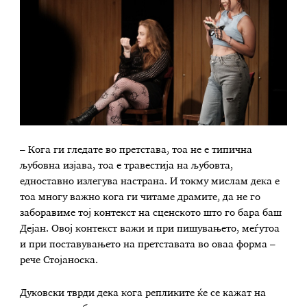
– Кога ги гледате во претстава, тоа не е типична
љубовна изјава, тоа е травестија на љубовта,
едноставно излегува настрана. И токму мислам дека е
тоа многу важно кога ги читаме драмите, да не го
заборавиме тој контекст на сценското што го бара баш
Дејан. Овој контекст важи и при пишувањето, меѓутоа
и при поставувањето на претставата во оваа форма –
рече Стојаноска.
Дуковски тврди дека кога репликите ќе се кажат на