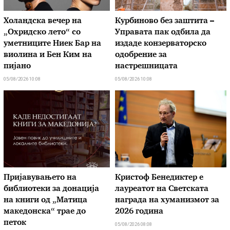
Холандска вечер на
Курбиново без заштита –
„Охридско лето“ со
Управата пак одбила да
уметниците Ниек Бар на
издаде конзерваторско
виолина и Бен Ким на
одобрение за
пијано
настрешницата
05/08/2026 10:08
05/08/2026 10:08
Пријавувањето на
Кристоф Бенедиктер е
библиотеки за донација
лауреатот на Светската
на книги од „Матица
награда на хуманизмот за
македонска“ трае до
2026 година
петок
05/08/2026 08:08