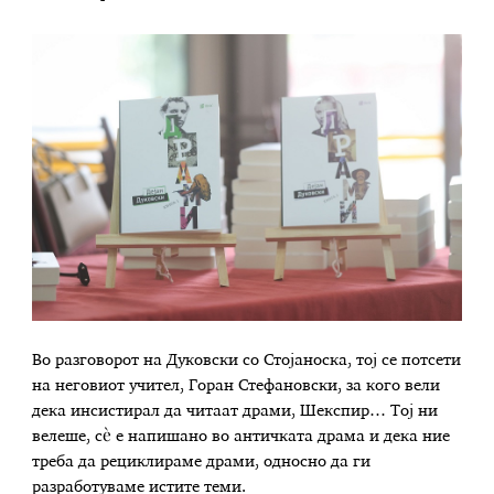
Во разговорот на Дуковски со Стојаноска, тој се потсети
на неговиот учител, Горан Стефановски, за кого вели
дека инсистирал да читаат драми, Шекспир… Тој ни
велеше, сè е напишано во античката драма и дека ние
треба да рециклираме драми, односно да ги
разработуваме истите теми.