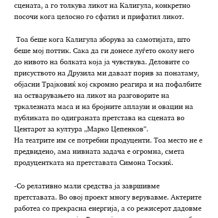
сцената, а го толкува ликот на Калигула, конкретно
посочи кога целосно го сфатил и прифатил ликот.
Тоа беше кога Калигула зборува за самотијата, што
беше мој поттик. Сака да ги донесе луѓето околу него
до нивото на болката која ја чувствува. Деловите со
присуството на Друзила ми даваат порив за понатаму,
објасни Трајковиќ кој скромно реагира и на пофалбите
на остварувањето на ликот на разговорите на
тркалезната маса и на бројните аплаузи и овации на
публиката по одиграната претстава на сцената во
Центарот за култура „Марко Цепенков“.
На театрите им се потребни продуценти. Тоа место не е
предвидено, ама нивната задача е огромна, смета
продуцентката на претставата Симона Тоскиќ.
-Со релативно мали средства ја завршивме
претставата. Во овој проект многу верувавме. Актерите
работеа со прекрасна енергија, а со режисерот дадовме