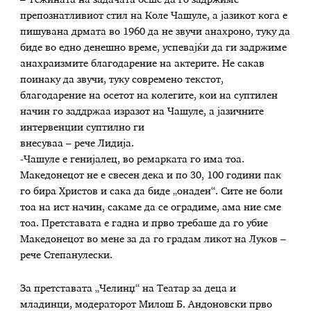
– Тежината на задачата беше да го задржиме
препознатливиот стил на Коле Чашуле, а јазикот кога е
пишувана дрмата во 1960 да не звучи анахроно, туку да
биде во едно денешно време, успевајќи да ги задржиме
анахраизмите благодарение на актерите. Не сакав
поинаку да звучи, туку современо текстот,
благодарение на осетот на колегите, кои на суптилен
начин го заддржаа изразот на Чашуле, а јазичните
интервенции суптилно ги
внесуваа – рече Лидија.
-Чашуле е генијалец, во ремарката го има тоа.
Македонецот не е свесен дека и по 30, 100 години пак
го бира Христов и сака да биде „онаден“. Сите не боли
тоа на ист начин, сакаме да се оградиме, ама ние сме
тоа. Претставата е гадна и прво требаше да го убие
Македонецот во мене за да го градам ликот на Луков –
рече Степанулески.
За претставата „Челинџ“ на Театар за деца и
младинци, модераторот Милош Б. Андоновски прво