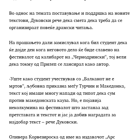
Во однос на темата поставување и поддршка на новите
текстови, Дуковски рече дека смета дека треба да се
организираат повеќе драмски читања.
На прашањето дали замислувал кога бил студент дека
ќе дојде ден кога неговото дело ќе биде славено на
фестивалот од калибарот на „Чернодрински“, тој вели
дека токму од Прилеп се лансирал како автор.
-Уште како студент учествував со „Балканот не е
мртов“, љубовна приказна меѓу Турчин и Македонка,
текст кој имаше многу напади од типот дека сум
против македонската кауза. Но, е појавија
неколкумина на фестивалот што застанаа зад
претставата и текстот и јас ја добив наградата за
најдобар текст – рече Дуковски.
Оливера Ќорвезироска од име на издавачот „Арс