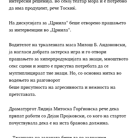
интересни решенија. Во секој театар мора и е потребно
да има продуцент, рече Тоскиќ.
На дискусијата за „Црнила“ беше отворено прашањето
за интервенции во „Црнила“.
Водителот на тркалезната маса Милош Б. Андоновски,
ја нагласи добрата актерска игра и го отвори
прашањето за хиперпродукцијата на знаци, мноштвото
секс сцени и зошто е присутна потребата да се
мултиплицираат тие знаци. Но, со основна нитка во
водењето на разговорот
беше присутноста на агресивноста и нежноста на
претставата.
Драматургот Лидија Митоска Ѓорѓиовска рече дека
првпат работи со Дејан Пројковски, со кого на стартот
почуствувала дека е на иста бранова должина.