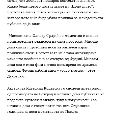
сцена, тие добиваат поширок контекст и значење.
Какво беше првото поставување на „Црно злато“,
претстава што в петок ќе гостува на фестивалот, на
затворањето и ќе биде убава прилика за македонската
публика да ја види.
-Мислам дека Оливер Фрлјиќ во моментов е еден од
поинтересните режисери на овие простори. Мислам
дека самата претстава носи автентичен израз,
прилично свеж. Претставата не е така ангажирана
како што вообичаено се очекува од Фрлјиќ. Мислам
дека ова е една фаза негова посмирена во драмска
смисла. Фрлјиќ работи многу убаво тимски – рече
Дуковски.
Актерката Катерина Коцевска го сподели впечатокот
од премиерата во Белград и истакна дека публиката не
поделила куртоазен аплауз, туку многу искрен. Таа
истакна дека е голем потег тоа што Стојаноска
годинава ја носи претставата во Прилеп.