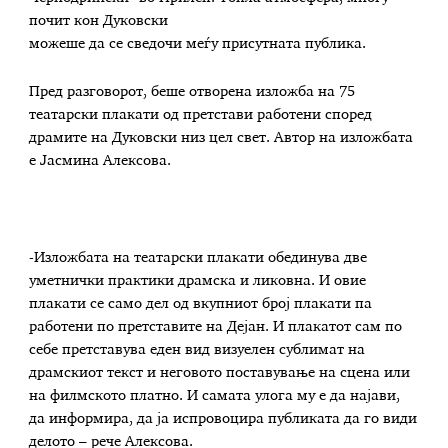
почит кон Дуковски
можеше да се сведочи меѓу присутната публика.
Пред разговорот, беше отворена изложба на 75
театарски плакати од претстави работени според
драмите на Дуковски низ цел свет. Автор на изложбата
е Јасмина Алексова.
-Изложбата на театарски плакати обединува две
уметнички практики драмска и ликовна. И овие
плакати се само дел од вкупниот број плакати па
работени по претставите на Дејан. И плакатот сам по
себе претставува еден вид визуелен сублимат на
драмскиот текст и неговото поставување на сцена или
на филмското платно. И самата улога му е да најави,
да информира, да ја испровоцира публиката да го види
делото – рече Алексова.