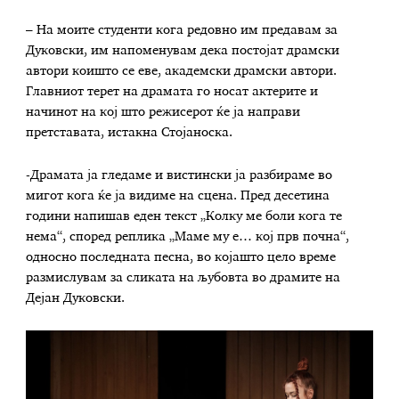
– На моите студенти кога редовно им предавам за
Дуковски, им напоменувам дека постојат драмски
автори коишто се еве, академски драмски автори.
Главниот терет на драмата го носат актерите и
начинот на кој што режисерот ќе ја направи
претставата, истакна Стојаноска.
-Драмата ја гледаме и вистински ја разбираме во
мигот кога ќе ја видиме на сцена. Пред десетина
години напишав еден текст „Колку ме боли кога те
нема“, според реплика „Маме му е… кој прв почна“,
односно последната песна, во којашто цело време
размислувам за сликата на љубовта во драмите на
Дејан Дуковски.