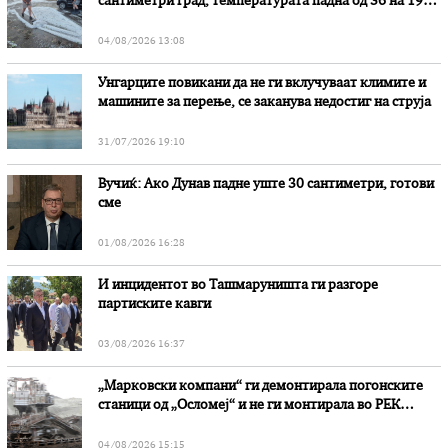
сантиметри град, температурата падна од 36 на 19
степени
04/08/2026 13:08
Унгарците повикани да не ги вклучуваат климите и
машините за перење, се заканува недостиг на струја
31/07/2026 19:10
Вучиќ: Ако Дунав падне уште 30 сантиметри, готови
сме
01/08/2026 16:28
И инцидентот во Ташмаруништa ги разгоре
партиските кавги
03/08/2026 16:37
„Марковски компани“ ги демонтирала погонските
станици од „Осломеј“ и не ги монтирала во РЕК
„Битола“, стои во вештачењето на обвинителството
04/08/2026 15:15