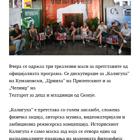
Вчера се одржаа три тркалезни маси за претставите од
официјалната програма. Се дискутираше за „Калигула“
на Кумановски, „Црнила“ на Прилепскиот и за
„Челинџ“ на
Театарот за деца и младинци од Скопје.
„Калигула“ е претстава со голем ансамбл, сложена
физичка акција, авторска музика, видеоматеријали и
амбициозна режисерска концепција. Историскиот
Калигула е само маска зад која се отвора едно од
најрадикалните прашања на модерната филозофија: