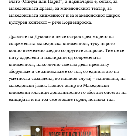
злато (Опиум или Пари)“; а најзначајно е, сепак, за
македонската драма, за македонскиот театар, за
македонската книжевност и за македонскиот широк
културен контекст – рече Ќорвезироска.
Драмите на Дуковски не се остров сред морето на
современата македонска книжевност, туку цврсто
копно втемелено заедно со другите жанрови. Тие не се
ниту одделени и изолирани од современата
книжевност, иако лично сметам дека премалку
зборуваме и се занимаваме со тоа, со единството на
уметноста создадена, во нашиов случај – напишана, на
македонски јазик. Новиот жанр во Македонски
книжевни класици дополнително го збогати опсегот на
едицијата и на тоа сме мошне горди, истакна таа.