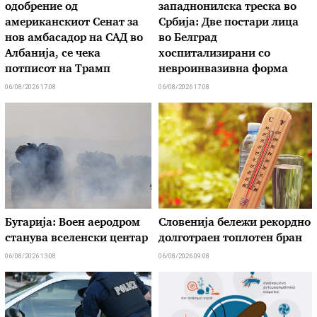
одобрение од
западнонилска треска во
американскиот Сенат за
Србија: Две постари лица
нов амбасадор на САД во
во Белград
Албанија, се чека
хоспитализирани со
потписот на Трамп
невроинвазивна форма
06/08/2026 17:08
06/08/2026 17:08
Бугарија: Воен аеродром
Словенија бележи рекордно
станува вселенски центар
долготраен топлотен бран
06/08/2026 13:08
06/08/2026 09:08