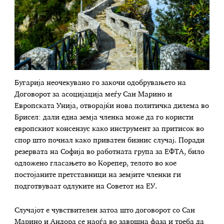
Бугарија неочекувано го закочи одобрувањето на
Договорот за асоцијација меѓу Сан Марино и
Европската Унија, отворајќи нова политичка дилема во
Брисел: дали една земја членка може да го користи
европскиот консензус како инструмент за притисок во
спор што почнал како приватен бизнис случај. Поради
резервата на Софија во работната група за ЕФТА, било
одложено гласањето во Корепер, телото во кое
постојаните претставници на земјите членки ги
подготвуваат одлуките на Советот на ЕУ.
Случајот е чувствителен затоа што договорот со Сан
Марино и Андора се наоѓа во завршна фаза и треба да