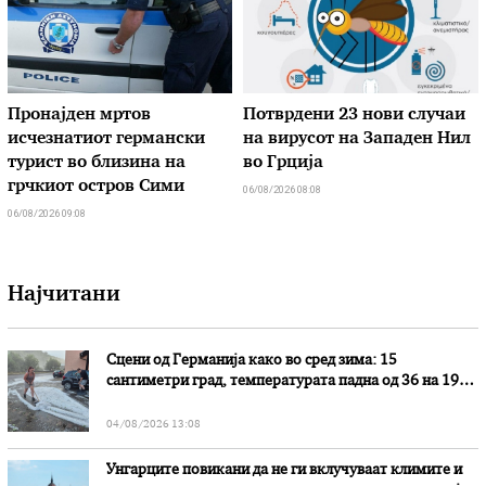
Пронајден мртов
Потврдени 23 нови случаи
исчезнатиот германски
на вирусот на Западен Нил
турист во близина на
во Грција
грчкиот остров Сими
06/08/2026 08:08
06/08/2026 09:08
Најчитани
Сцени од Германија како во сред зима: 15
сантиметри град, температурата падна од 36 на 19
степени
04/08/2026 13:08
Унгарците повикани да не ги вклучуваат климите и