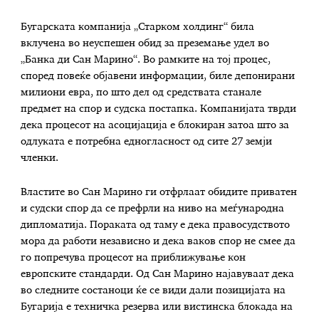
Бугарската компанија „Старком холдинг“ била
вклучена во неуспешен обид за преземање удел во
„Банка ди Сан Марино“. Во рамките на тој процес,
според повеќе објавени информации, биле депонирани
милиони евра, по што дел од средствата станале
предмет на спор и судска постапка. Компанијата тврди
дека процесот на асоцијација е блокиран затоа што за
одлуката е потребна едногласност од сите 27 земји
членки.
Властите во Сан Марино ги отфрлаат обидите приватен
и судски спор да се префрли на ниво на меѓународна
дипломатија. Пораката од таму е дека правосудството
мора да работи независно и дека ваков спор не смее да
го попречува процесот на приближување кон
европските стандарди. Од Сан Марино најавуваат дека
во следните состаноци ќе се види дали позицијата на
Бугарија е техничка резерва или вистинска блокада на