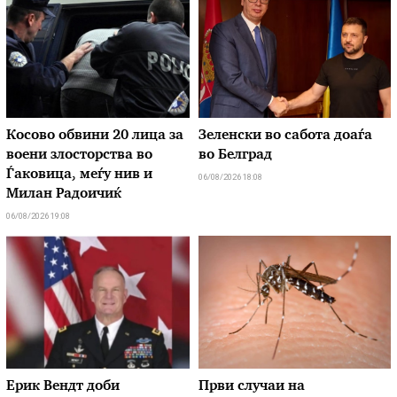
Косово обвини 20 лица за
Зеленски во сабота доаѓа
воени злосторства во
во Белград
Ѓаковица, меѓу нив и
06/08/2026 18:08
Милан Радоичиќ
06/08/2026 19:08
Ерик Вендт доби
Први случаи на