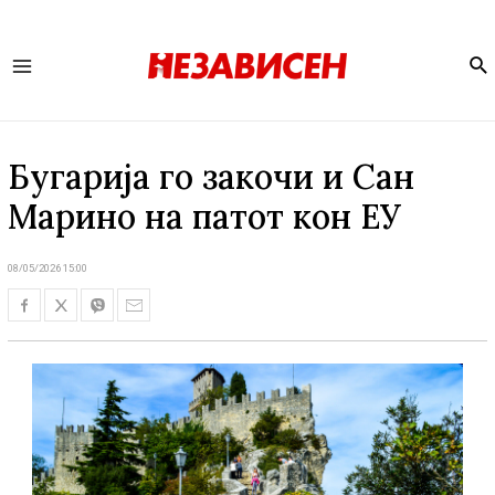
Se
Main
Menu
Бугарија го закочи и Сан
Марино на патот кон ЕУ
08/05/2026 15:00