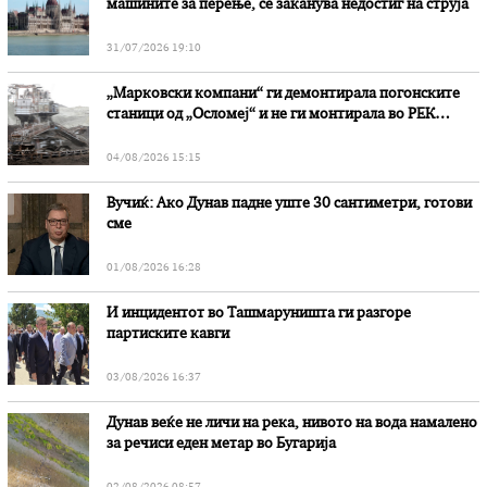
машините за перење, се заканува недостиг на струја
31/07/2026 19:10
„Марковски компани“ ги демонтирала погонските
станици од „Осломеј“ и не ги монтирала во РЕК
„Битола“, стои во вештачењето на обвинителството
04/08/2026 15:15
Вучиќ: Ако Дунав падне уште 30 сантиметри, готови
сме
01/08/2026 16:28
И инцидентот во Ташмаруништa ги разгоре
партиските кавги
03/08/2026 16:37
Дунав веќе не личи на река, нивото на вода намалено
за речиси еден метар во Бугарија