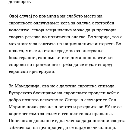
договорот.
Овој случај го покажува најслабото место на
европското одлучување: кога за одлука е потребен
консензус, секоја земја членка може да ја претвори
својата резерва во политичка алатка. Во теорија, тоа е
механизам за заштита на националните интереси. Во
пракса, може да стане средство за внесување
билатерални, економски или домашнополитички
спорови во процеси што треба да се водат според
европски критериуми.
За Македонија, ова не е далечна европска епизода.
Бугарското блокирање на европските процеси веќе е
добро познато искуство за Скопје, а случајот со Сан
Марино покажува дека ветото и резервите во ЕУ не се
користат само за големи геополитички прашања.
Понекогаш доволно е една членка да ја постави својата
забелешка, па цел процес да се најде во чекалница.