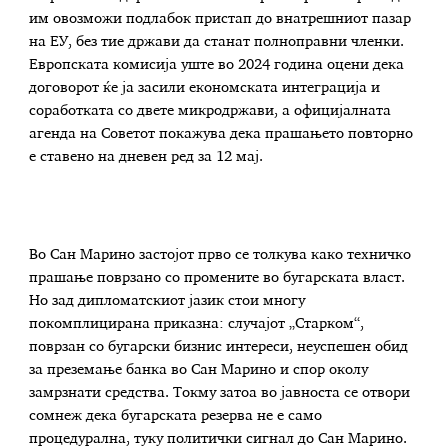
им овозможи подлабок пристап до внатрешниот пазар
на ЕУ, без тие држави да станат полноправни членки.
Европската комисија уште во 2024 година оцени дека
договорот ќе ја засили економската интеграција и
соработката со двете микродржави, а официјалната
агенда на Советот покажува дека прашањето повторно
е ставено на дневен ред за 12 мај.
Во Сан Марино застојот прво се толкува како техничко
прашање поврзано со промените во бугарската власт.
Но зад дипломатскиот јазик стои многу
покомплицирана приказна: случајот „Старком“,
поврзан со бугарски бизнис интереси, неуспешен обид
за преземање банка во Сан Марино и спор околу
замрзнати средства. Токму затоа во јавноста се отвори
сомнеж дека бугарската резерва не е само
процедурална, туку политички сигнал до Сан Марино.