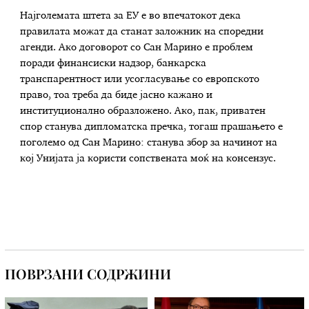
Најголемата штета за ЕУ е во впечатокот дека
правилата можат да станат заложник на споредни
агенди. Ако договорот со Сан Марино е проблем
поради финансиски надзор, банкарска
транспарентност или усогласување со европското
право, тоа треба да биде јасно кажано и
институционално образложено. Ако, пак, приватен
спор станува дипломатска пречка, тогаш прашањето е
поголемо од Сан Марино: станува збор за начинот на
кој Унијата ја користи сопствената моќ на консензус.
ПОВРЗАНИ СОДРЖИНИ