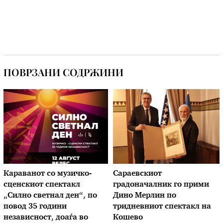
ПОВРЗАНИ СОДРЖИНИ
Караванот со музичкo-
Сараевскиот
сценскиот спектакл
градоначалник го прими
„Силно светнал ден“, по
Дино Мерлин по
повод 35 години
тридневниот спектакл на
независност, доаѓа во
Кошево