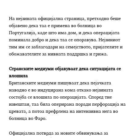
На нејзината официјална страница, претходно беше
објавено дека таа е примена во болница во
Португалија, каде што има дом, и дека операцијата
поминала добро и дека таа се опоравува. Нејзиниот
тим им се заблагодари на семејството, пријателите и
обожавателите за нивната поддршка и грижа.
Странските медиуми објавуваат дека ситуацијата се
влошила
Британските медиуми пишуваат дека пејачката
наводно е во индуцирана кома откако нејзината
состојба се влошила по операцијата. Според тие
извештаи, таа била оперирана поради перфорација на
цревата, а потоа префрлена на интензивна нега во
болница во Фаро.
Официјална потврда за новите обвинувања за