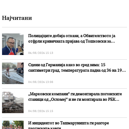
Најчитани
Полицајците добија откази, а Обвителството ја
отфрли кривичната пријава од Тошковски за
наводни злоупотреби
06/08/2026 15:13
Сцени од Германија како во сред зима: 15
сантиметри град, температурата падна од 36 на 19
степени
04/08/2026 13:08
„Марковски компани“ ги демонтирала погонските
станици од „Осломеј“ и не ги монтирала во РЕК
„Битола“, стои во вештачењето на обвинителството
04/08/2026 15:15
И инцидентот во Ташмаруништa ги разгоре
партиските кавги