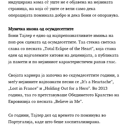
индуцирана кома сè уште не е објавена на нејзината
страница, на која сè уште се вели само дека
операцијата поминала добро и дека Бони се опоравува.
Музичка икона од осумдесеттите
Бони Тајлер е едно од најпрепознатливите имиња на
поп-рок сцената од осумдесеттите. Таа стекна светска
слава со песната „Total Eclipse of the Heart“, која стана
еден од најголемите хитови на деценијата, а публиката
ја памети и по нејзиниот карактеристичен рапав глас.
Својата кариера ја започна во седумдесеттите години, а
меѓу нејзините најпознати песни се „It’s a Heartache“,
„Lost in France“ и „Holding Out for a Hero“. Во 2013
година, таа го претставуваше Обединетото Кралство на
Евровизија со песната „Believe in Me“.
Со години, Тајлер дел од времето го поминува во
Португалија, каде што беше хоспитализирана.