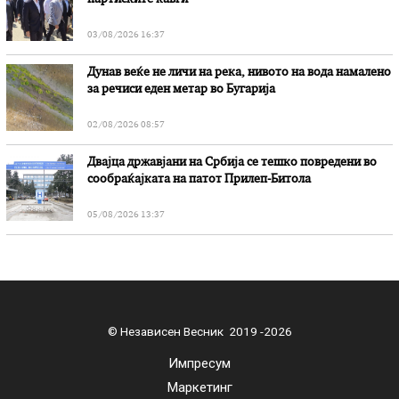
03/08/2026 16:37
Дунав веќе не личи на река, нивото на вода намалено
за речиси еден метар во Бугарија
02/08/2026 08:57
Двајца државјани на Србија се тешко повредени во
сообраќајката на патот Прилеп-Битола
05/08/2026 13:37
© Независен Весник 2019 -2026
Импресум
Маркетинг