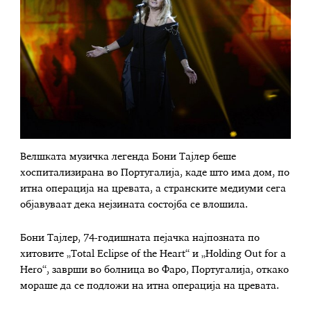
Велшката музичка легенда Бони Тајлер беше
хоспитализирана во Португалија, каде што има дом, по
итна операција на цревата, а странските медиуми сега
објавуваат дека нејзината состојба се влошила.
Бони Тајлер, 74-годишната пејачка најпозната по
хитовите „Total Eclipse of the Heart“ и „Holding Out for a
Hero“, заврши во болница во Фаро, Португалија, откако
мораше да се подложи на итна операција на цревата.