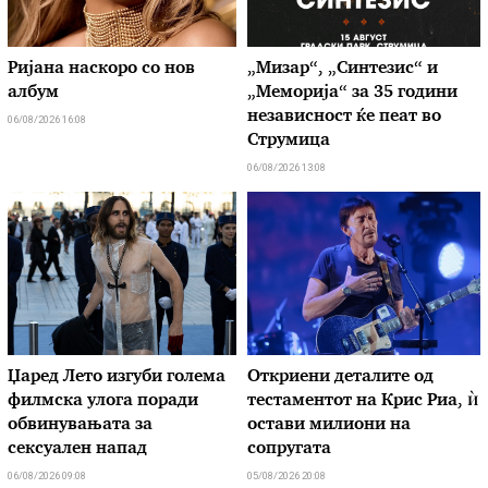
Ријана наскоро со нов
„Мизар“, „Синтезис“ и
албум
„Меморија“ за 35 години
независност ќе пеат во
06/08/2026 16:08
Струмица
06/08/2026 13:08
Џаред Лето изгуби голема
Откриени деталите од
филмска улога поради
тестаментот на Крис Риа, ѝ
обвинувањата за
остави милиони на
сексуален напад
сопругата
06/08/2026 09:08
05/08/2026 20:08