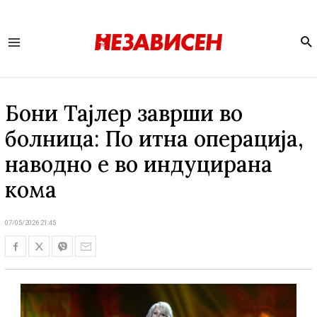
Se
Main
Menu
Бони Тајлер заврши во
болница: По итна операција,
наводно е во индуцирана
кома
07/05/2026 21:45