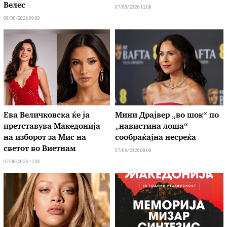
Велес
07/08/2026 12:08
08/08/2026 09:08
Ева Величковска ќе ја
Мини Драјвер „во шок“ по
претставува Македонија
„навистина лоша“
на изборот за Мис на
сообраќајна несреќа
светот во Виетнам
07/08/2026 08:08
07/08/2026 12:08