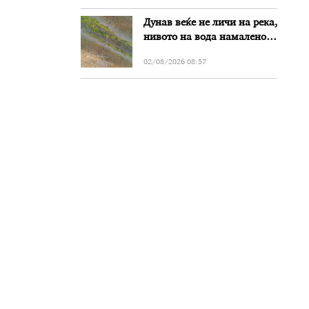
„Битола“, стои во
Дунав веќе не личи на река,
вештачењето на
нивото на вода намалено
обвинителството
за речиси еден метар во
02/08/2026 08:57
Бугарија