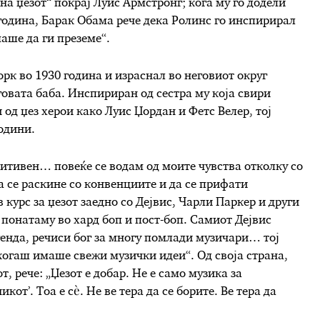
на џезот“ покрај Луис Армстронг; кога му го додели
година, Барак Обама рече дека Ролинс го инспирирал
аше да ги преземе“.
рк во 1930 година и израснал во неговиот округ
говата баба. Инспириран од сестра му која свири
 од џез херои како Луис Џордан и Фетс Велер, тој
одини.
итивен… повеќе се водам од моите чувства отколку со
а се раскине со конвенциите и да се прифати
курс за џезот заедно со Дејвис, Чарли Паркер и други
 понатаму во хард боп и пост-боп. Самиот Дејвис
генда, речиси бог за многу помлади музичари… тој
когаш имаше свежи музички идеи“. Од своја страна,
т, рече: „Џезот е добар. Не е само музика за
кот’. Тоа е сè. Не ве тера да се борите. Ве тера да