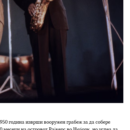
1950 година изврши вооружен грабеж за да собере
10 месеци на островот Рајкерс во Њујорк, но успеа да