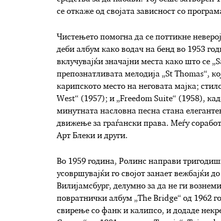
се откаже од својата зависност со програм
Чистењето помогна да се поттикне неверој
деби албум како водач на бенд во 1953 год
вклучувајќи значајни места како што се „S
препознатливата мелодија „St Thomas“, к
карипското место на неговата мајка; стил
West“ (1957); и „Freedom Suite“ (1958), к
минутната насловна песна стана елегантен
движење за граѓански права. Меѓу соработ
Арт Блеки и други.
Во 1959 година, Ролинс направи тригодиш
усовршувајќи го својот занает вежбајќи до
Вилијамсбург, делумно за да не ги вознем
повратнички албум „The Bridge“ од 1962 го
свирење со фанк и калипсо, и додаде нек