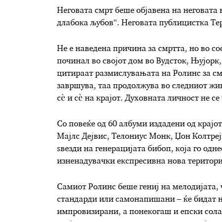
Неговата смрт беше објавена на неговата 
длабока љубов“. Неговата публицистка Тери
Не е наведена причина за смртта, но во с
починал во својот дом во Вудсток, Њујорк
цитираат размислувањата на Ролинс за см
завршува, таа продолжува во следниот живо
сè и сè на крајот. Духовната личност не се
Со повеќе од 60 албуми издадени од крајот
Мајлс Дејвис, Телониус Монк, Џон Колтреј
ѕвезди на генерацијата бибоп, која го одн
изненадувачки експресивна нова територи
Самиот Ролинс беше гениј на мелодијата, ч
стандарди или самонапишани – ќе бидат 
импровизирани, а понекогаш и епски сол