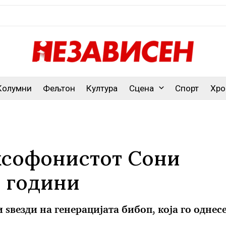
Колумни
Фељтон
Култура
Сцена
Спорт
Хро
аксофонистот Сони
5 години
ѕвезди на генерацијата бибоп, која го однесе