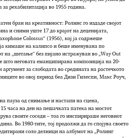
а за рехабилитација во 1955 година.
атен бран на креативност: Ролинс го издаде својот
ина и сними уште 17 до крајот на деценијата,
axophone Colossus“ (1956), кој ја содржеше
оја кимаше на калипсо и беше именувана по
от на „шетање“ без пијано истражуван во „Way Out
аде што неговата еманципирана композиција на 20-
 аргумент за слободата во средината на растечкото
ниците во овој период беа Дизи Гилеспи, Макс Роуч,
на пауза од снимање и настапи на сцена,
 15 часа на ден на пешачката патека на мостот
ирува своите соседи – тоа го инспирираше неговиот
дина. Во 1980-тите, тој продолжи да го спојува своето
редитирани соло делници на албумот на „Ролинг