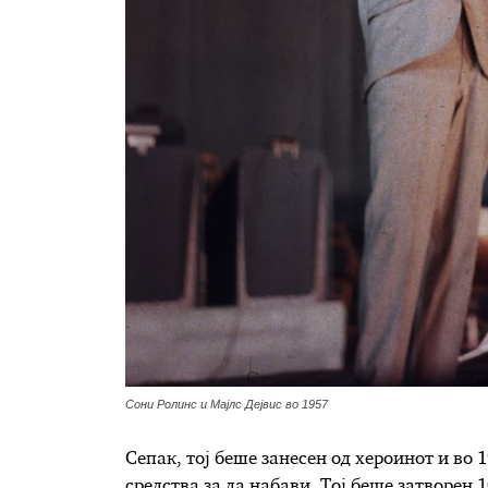
Сони Ролинс и Мајлс Дејвис во 1957
Сепак, тој беше занесен од хероинот и во 
средства за да набави. Тој беше затворен 