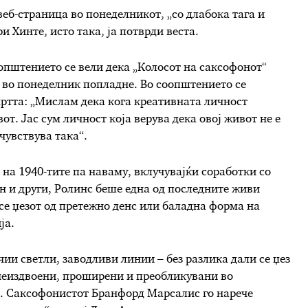
веб-страница во понеделникот, „со длабока тага и
 Хинте, исто така, ја потврди веста.
оопштението се вели дека „Колосот на саксофонот“
, во понеделник попладне. Во соопштението се
ртта: „Мислам дека кога креативната личност
т. Јас сум личност која верува дека овој живот не е
 чувствува така“.
 на 1940-тите па наваму, вклучувајќи соработки со
н и други, Ролинс беше една од последните живи
есе џезот од претежно денс или баладна форма на
ја.
ии светли, заводливи линии – без разлика дали се џез
неиздвоени, проширени и преобликувани во
а. Саксофонистот Бранфорд Марсалис го нарече