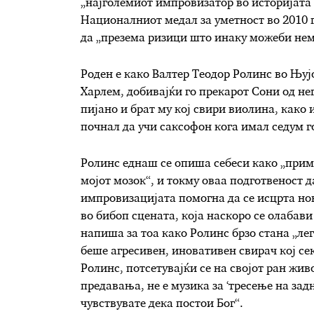
„најголемиот импровизатор во историјата 
Националниот медал за уметност во 2010 
да „презема ризици што инаку можеби нем
Роден е како Валтер Теодор Ролинс во Њујо
Харлем, добивајќи го прекарот Сони од не
пијано и брат му кој свири виолина, како и
почнал да учи саксофон кога имал седум г
Ролинс еднаш се опиша себеси како „прим
мојот мозок“, и токму оваа подготвеност д
импровизацијата помогна да се исцрта нов 
во бибоп сцената, која наскоро се олабави
напиша за тоа како Ролинс брзо стана „ле
беше агресивен, иновативен свирач кој се
Ролинс, потсетувајќи се на својот ран живо
предавања, не е музика за ‘тресење на задни
чувствувате дека постои Бог“.