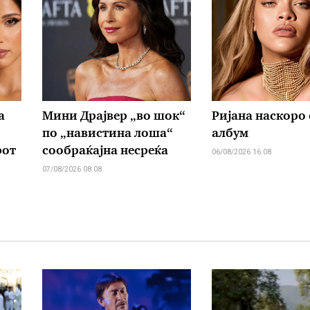
а
Мини Драјвер „во шок“
Ријана наскоро 
по „навистина лоша“
албум
рот
сообраќајна несреќа
06/08/2026 16:08
07/08/2026 08:08