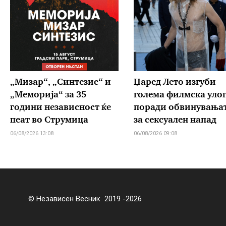
„Мизар“, „Синтезис“ и
Џаред Лето изгуби
„Меморија“ за 35
голема филмска уло
години независност ќе
поради обвинувања
пеат во Струмица
за сексуален напад
06/08/2026 13:08
06/08/2026 09:08
© Независен Весник 2019 -2026