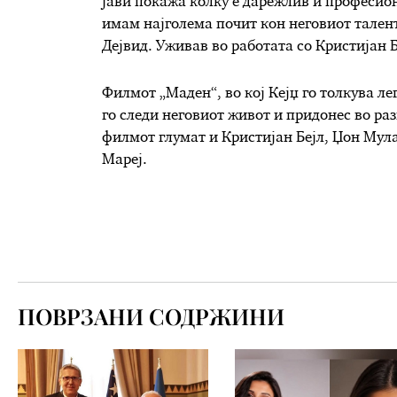
јави покажа колку е дарежлив и професион
имам најголема почит кон неговиот талент
Дејвид. Уживав во работата со Кристијан Б
Филмот „Маден“, во кој Кејџ го толкува л
го следи неговиот живот и придонес во ра
филмот глумат и Кристијан Бејл, Џон Мул
Мареј.
ПОВРЗАНИ СОДРЖИНИ