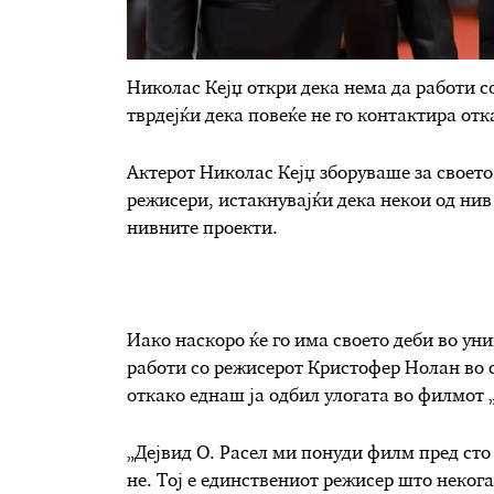
Николас Кејџ откри дека нема да работи 
тврдејќи дека повеќе не го контактира от
Актерот Николас Кејџ зборуваше за своето
режисери, истакнувајќи дека некои од нив
нивните проекти.
Иако наскоро ќе го има своето деби во уни
работи со режисерот Кристофер Нолан во с
откако еднаш ја одбил улогата во филмот „
„Дејвид О. Расел ми понуди филм пред сто 
не. Тој е единствениот режисер што некога