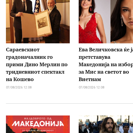
Сараевскиот
Ева Величковска ќе ј
градоначалник го
претставува
прими Дино Мерлин по
Македонија на избо
тридневниот спектакл
за Мис на светот во
на Кошево
Виетнам
07/08/2026 12:08
07/08/2026 12:08