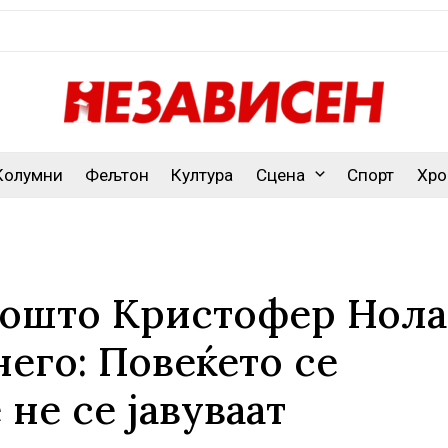
Колумни
Фељтон
Култура
Сцена
Спорт
Хро
зошто Кристофер Нол
него: Повеќето се
 не се јавуваат