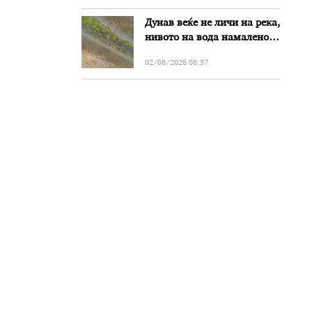
Дунав веќе не личи на река,
нивото на вода намалено
за речиси еден метар во
02/08/2026 08:57
Бугарија