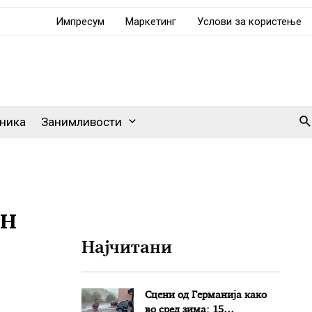
Импресум
Маркетинг
Услови за користење
Se
ника
Занимливости
ан
Најчитани
Сцени од Германија како
во сред зима: 15