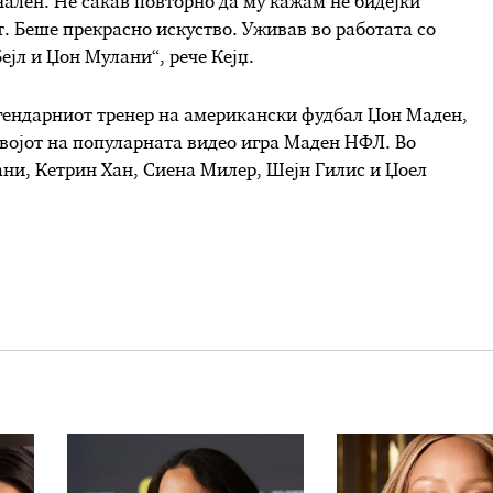
ален. Не сакав повторно да му кажам не бидејќи
. Беше прекрасно искуство. Уживав во работата со
ејл и Џон Мулани“, рече Кејџ.
егендарниот тренер на американски фудбал Џон Маден,
звојот на популарната видео игра Маден НФЛ. Во
ани, Кетрин Хан, Сиена Милер, Шејн Гилис и Џоел