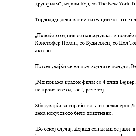
друг филм“, изјави Кејџ за The New York T
Тој додаде дека вакви ситуации често се с
„Повеќето од нив се навредуваат и повеќе 
Кристофер Нолан, со Вуди Ален, со Пол Т
актерот.
Потсетувајќи се на претходните понуди, К
„Ми покажа краток филм со Филип Бејкер 
не произлезе од тоа“, рече тој.
Зборувајќи за соработката со режисерот Д
дека искуството било позитивно.
„Во секој случај, Дејвид сепак ми се јави,