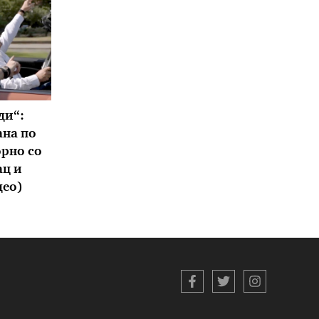
ди“:
ана по
орно со
ац и
део)