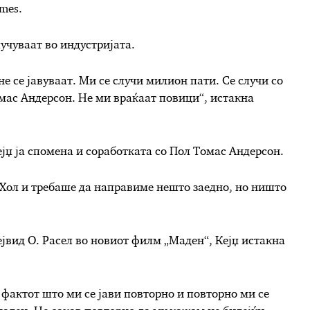
imes.
лучуваат во индустријата.
не се јавуваат. Ми се случи милион пати. Се случи со
омас Андерсон. Не ми враќаат повици“, истакна
ејџ ја спомена и соработката со Пол Томас Андерсон.
Хол и требаше да направиме нешто заедно, но ништо
ејвид О. Расел во новиот филм „Маден“, Кејџ истакна
 а фактот што ми се јави повторно и повторно ми се