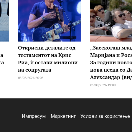
Откриени деталите од
„Засекогаш мла
га
тестаментот на Крис
Маријана и Рос
та
Риа, ѝ остави милиони
35 години повт
на сопругата
нова песна со Д
Александар (ви
05/08/2026 20:08
05/08/2026 19:08
Импресум
Маркетинг
Услови за користење