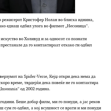
со режисерот Кристофер Нолан во блиска иднина,
како еднаш одбил улога во филмот „Несоница“.
 искуство во Холивуд и за односот со познати
 престанале да го контактираат откако ги одбил
верзумот на Spider-Verse, Кејџ откри дека нема да
коро време, тврдејќи дека повеќе не го контактира
Insomnia“ од 2002 година.
години. Беше добар филм, ми го понуди, а јас реков
ш сум го одбил, а кој всушност се врати и ми понуди