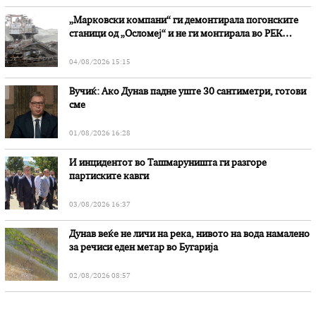
„Марковски компани“ ги демонтирала погонските
станици од „Осломеј“ и не ги монтирала во РЕК
„Битола“, стои во вештачењето на обвинителството
04/08/2026 15:15
Вучиќ: Ако Дунав падне уште 30 сантиметри, готови
сме
01/08/2026 16:28
И инцидентот во Ташмаруништa ги разгоре
партиските кавги
03/08/2026 16:37
Дунав веќе не личи на река, нивото на вода намалено
за речиси еден метар во Бугарија
02/08/2026 08:57