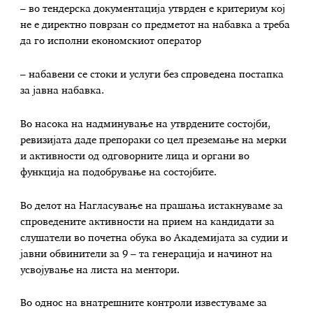
– во тендерска документација утврден е критериум кој
не е директно поврзан со предметот на набавка а треба
да го исполни економскиот оператор
– набавени се стоки и услуги без спроведена постапка
за јавна набавка.
Во насока на надминување на утврдените состојби,
ревизијата даде препораки со цел преземање на мерки
и активности од одговорните лица и органи во
функција на подобрување на состојбите.
Во делот на Нагласување на прашања истакнуваме за
спроведените активности на прием на кандидати за
слушатели во почетна обука во Академијата за судии и
јавни обвинители за 9 – та генерација и начинот на
усвојување на листа на ментори.
Во однос на внатрешните контроли известуваме за