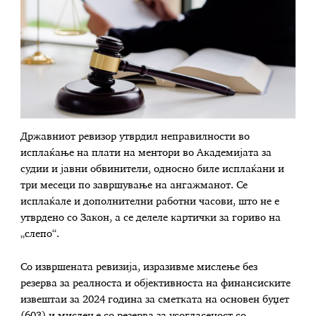
Државниот ревизор утврдил неправилности во
исплаќање на плати на ментори во Академијата за
судии и јавни обвинители, односно биле исплаќани и
три месеци по завршување на ангажманот. Се
исплаќале и дополнителни работни часови, што не е
утврдено со Закон, а се делеле картички за гориво на
„слепо“.
Со извршената ревизија, изразивме мислење без
резерва за реалноста и објективноста на финансиските
извештаи за 2024 година за сметката на основен буџет