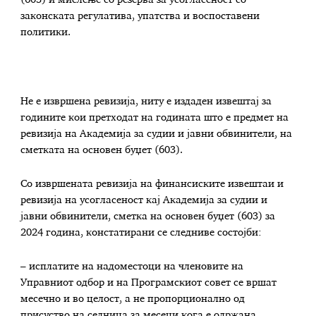
(603) и мислење со резерва за усогласеност со
законската регулатива, упатства и воспоставени
политики.
Не е извршена ревизија, ниту е издаден извештај за
годините кои претходат на годината што е предмет на
ревизија на Академија за судии и јавни обвинители, на
сметката на основен буџет (603).
Со извршената ревизија на финансиските извештаи и
ревизија на усогласеност кај Академија за судии и
јавни обвинители, сметка на основен буџет (603) за
2024 година, констатирани се следниве состојби:
– исплатите на надоместоци на членовите на
Управниот одбор и на Програмскиот совет се вршат
месечно и во целост, а не пропорционално од
присуство на седница за месеци кога е одржана