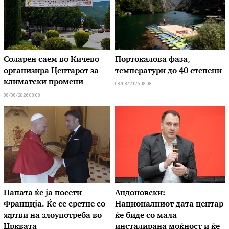
Соларен саем во Кичево
Портокалова фаза,
организира Центарот за
температури до 40 степени
климатски промени
08/08/2026 08:08
08/08/2026 08:08
Папата ќе ја посети
Андоновски:
Франција. Ќе се сретне со
Националниот дата центар
жртви на злоупотреба во
ќе биде со мала
Црквата
инсталирана моќност и ќе