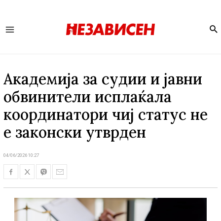
Se
Main
Menu
Академија за судии и јавни
обвинители исплаќала
координатори чиј статус не
е законски утврден
04/06/2026 10:27