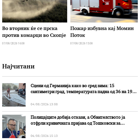
Во вторник ќе се прска
Пожар избувна кај Момин
против комарци во Скопје
Поток
07/08/2026 16:08
07/08/2026 15:08
Најчитани
Сцени од Германија како во сред зима: 15
сантиметри град, температурата падна од 36 на 19
степени
04/08/2026 13:08
Полицајците добија откази, а Обвителството ја
отфрли кривичната пријава од Тошковски за
наводни злоупотреби
06/08/2026 15:13