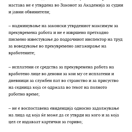
настава не е утврдена во Законот за Академија за судии
и јавни обвинители;
– надминување на законски утврдениот максимум за
прекувремена работа и не е извршено претходно
писмено известување до подрачниот инспектор на труд
за воведување во прекувремено ангажирање на
вработените;
– исплатени се средства за прекувремена работа на
вработено лице во денови за кои му се исплатени и
дневници за службен пат во странство и за присуство
на седница која се одржала во текот на полното
работно време;
– не е воспоставена евиденција односно задолжување
на лица од која ќе може да се утврди на кого и за која
цел се издаваат картички за гориво;