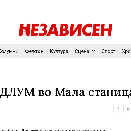
Колумни
Фељтон
Култура
Сцена
Спорт
Хро
 ДЛУМ во Мала станиц