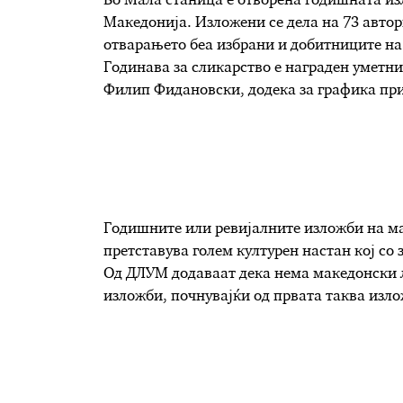
Во Мала станица е отворена годишната и
Македонија. Изложени се дела на 73 авто
отварањето беа избрани и добитниците на 
Годинава за сликарство е награден уметни
Филип Фидановски, додека за графика при
Годишните или ревијалните изложби на м
претставува голем културен настан кој со 
Од ДЛУМ додаваат дека нема македонски л
изложби, почнувајќи од првата таква излож