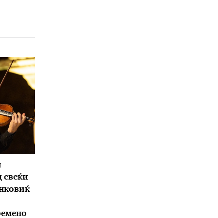
и
д свеќи
нковиќ
ремено