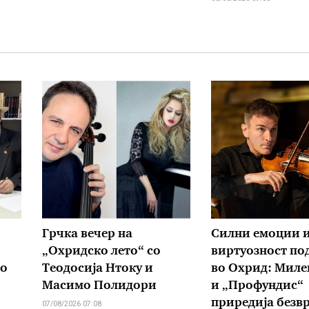
Грчка вечер на
Силни емоции 
„Охридско лето“ со
виртуозност по
во
Теодосија Нтоку и
во Охрид: Миле
Масимо Полидори
и „Профундис“
приредија безв
07/08/2026 07:08