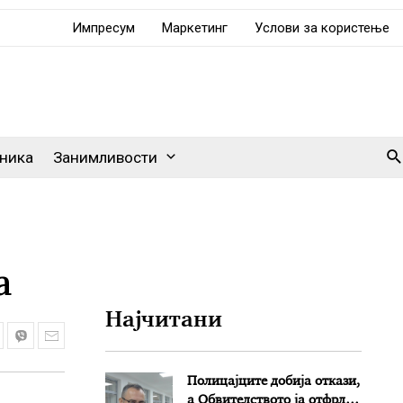
Импресум
Маркетинг
Услови за користење
Se
ника
Занимливости
а
Најчитани
Полицајците добија откази,
а Обвителството ја отфрли