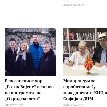
09/08/2026 07:08
Ренесансниот хор
Меморандум за
„Готик Војсис“ вечерва
соработка меѓу
на програмата на
македонскиот КИЦ 
„Охридско лето“
Софија и ДПМ
08/08/2026 08:08
07/08/2026 09:08