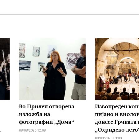
Во Прилеп отворена
Извонреден кон
изложба на
пијано и виоло
фотографии „Дома“
донесе Грчката 
а
„Охридско лето
08/08/2026 12:08
08/08/2026 09:08