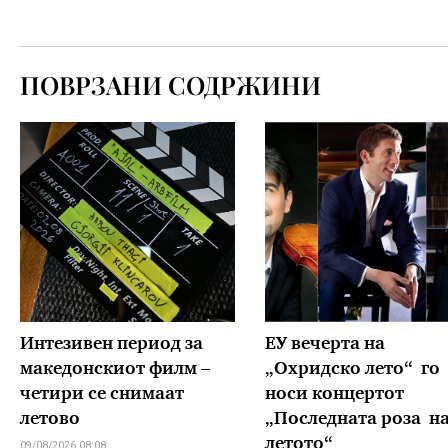
ПОВРЗАНИ СОДРЖИНИ
Интезивен период за
ЕУ вечерта на
македонскиот филм –
„Охридско лето“ го
четири се снимаат
носи концертот
летово
„Последната роза н
летото“
09/08/2026 08:08