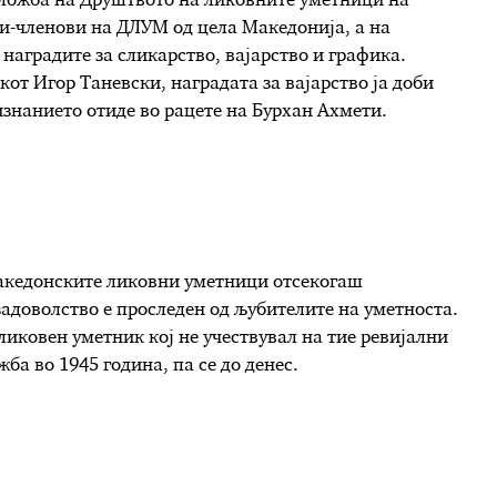
зложба на Друштвото на ликовните уметници на
ри-членови на ДЛУМ од цела Македонија, а на
наградите за сликарство, вајарство и графика.
кот Игор Таневски, наградата за вајарство ја доби
знанието отиде во рацете на Бурхан Ахмети.
акедонските ликовни уметници отсекогаш
задоволство е проследен од љубителите на уметноста.
иковен уметник кој не учествувал на тие ревијални
ба во 1945 година, па се до денес.