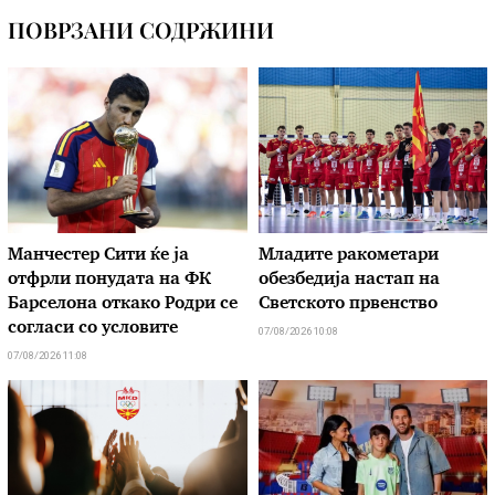
ПОВРЗАНИ СОДРЖИНИ
Манчестер Сити ќе ја
Младите ракометари
отфрли понудата на ФК
обезбедија настап на
Барселона откако Родри се
Светското првенство
согласи со условите
07/08/2026 10:08
07/08/2026 11:08