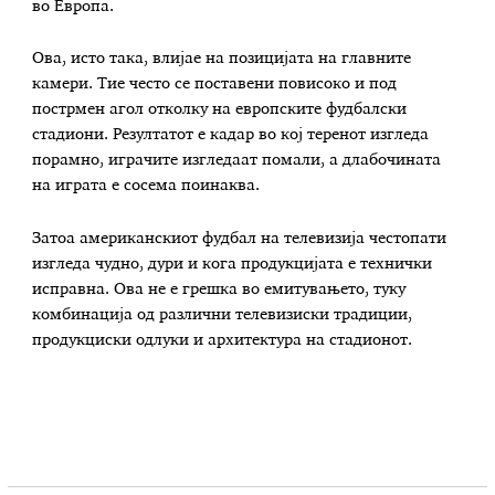
во Европа.
Ова, исто така, влијае на позицијата на главните
камери. Тие често се поставени повисоко и под
пострмен агол отколку на европските фудбалски
стадиони. Резултатот е кадар во кој теренот изгледа
порамно, играчите изгледаат помали, а длабочината
на играта е сосема поинаква.
Затоа американскиот фудбал на телевизија честопати
изгледа чудно, дури и кога продукцијата е технички
исправна. Ова не е грешка во емитувањето, туку
комбинација од различни телевизиски традиции,
продукциски одлуки и архитектура на стадионот.