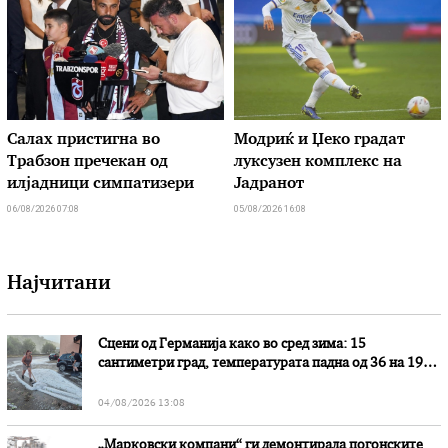
Салах пристигна во
Модриќ и Џеко градат
Трабзон пречекан од
луксузен комплекс на
илјадници симпатизери
Јадранот
06/08/2026 07:08
05/08/2026 16:08
Најчитани
Сцени од Германија како во сред зима: 15
сантиметри град, температурата падна од 36 на 19
степени
04/08/2026 13:08
„Марковски компани“ ги демонтирала погонските