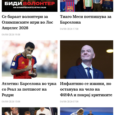
Се бараат волонтери за
Тиаго Меси потпишува за
Олимписките игри во Лос
Барселона
Анџелес 2028
06/08/2026 17:08
06/08/2026 19:08
Атлетик: Барселона во трка
Инфантино се извини, но
со Реал за потписот на
останува на чело на
Родри
ФИФА и покрај критиките
06/08/2026 15:08
06/08/2026 07:08