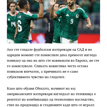
Ако сте гледале фудбалски натпревари од САД и во
одреден момент сте помислиле дека преносот изгледа
поинаку од она на што сте навикнати во Европа, не сте
го замислувале. Сликата навистина често остава
поинаков впечаток, а причината не е само
субјективното чувство на гледачот.
Како што објави Ofenziva, начинот на кој
американските натпревари изгледаат на телевизија е
резултат на комбинација од технолошко наследство,
стил на продукција и стадионите каде што се играат.