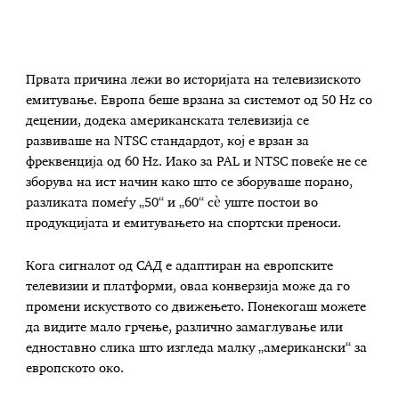
Првата причина лежи во историјата на телевизиското
емитување. Европа беше врзана за системот од 50 Hz со
децении, додека американската телевизија се
развиваше на NTSC стандардот, кој е врзан за
фреквенција од 60 Hz. Иако за PAL и NTSC повеќе не се
зборува на ист начин како што се зборуваше порано,
разликата помеѓу „50“ и „60“ сè уште постои во
продукцијата и емитувањето на спортски преноси.
Кога сигналот од САД е адаптиран на европските
телевизии и платформи, оваа конверзија може да го
промени искуството со движењето. Понекогаш можете
да видите мало грчење, различно замаглување или
едноставно слика што изгледа малку „американски“ за
европското око.