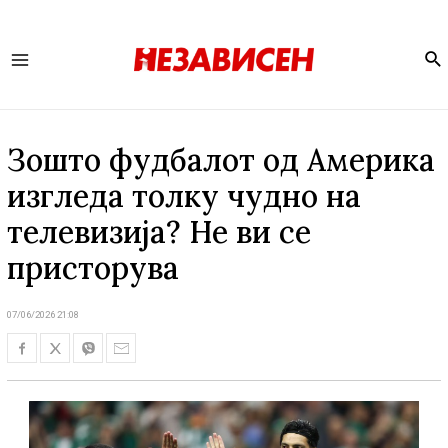
Se
Main
Menu
Зошто фудбалот од Америка
изгледа толку чудно на
телевизија? Не ви се
присторува
07/06/2026 21:08