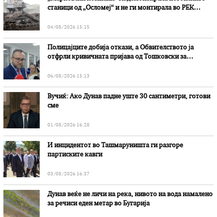
станици од „Осломеј“ и не ги монтирала во РЕК
„Битола“, стои во вештачењето на обвинителството
04/08/2026 15:15
Полицајците добија откази, а Обвителството ја
отфрли кривичната пријава од Тошковски за
наводни злоупотреби
06/08/2026 15:13
Вучиќ: Ако Дунав падне уште 30 сантиметри, готови
сме
01/08/2026 16:28
И инцидентот во Ташмаруништa ги разгоре
партиските кавги
03/08/2026 16:37
Дунав веќе не личи на река, нивото на вода намалено
за речиси еден метар во Бугарија