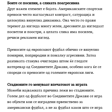
Боите се посилни, а сликата поагресивна
Друг важен елемент е бојата. Американските спортски
преноси често нагласуваат контраст, сатурација и
целокупна визуелна динамика. Ова често го прави
теренот да изгледа многу зелен, дресовите да изгледаат
посветли и поостри, а целата слика има посилен,
речиси рекламен изглед.
Преносите од европскиот фудбал обично се визуелно
помирни, поприродни и помалку агресивни. Затоа
разликата станува очигледна штом ќе гледате
натпревар од Соединетите Држави, особено кога ќе се
спореди со преносите од големите европски лиги.
Стадионите го менуваат впечатокот за играта
Можеби најважната причина лежи во стадионите.
Голем дел од фудбалот во Соединетите Држави се игра
во објекти кои се изградени првенствено за
американски фудбал, а не за фудбал каков што се игра