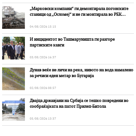
„Марковски компани“ ги демонтирала погонските
станици од „Осломеј“ и не ги монтирала во РЕК
„Битола“, стои во вештачењето на обвинителството
04/08/2026 15:15
И инцидентот во Ташмаруништa ги разгоре
партиските кавги
03/08/2026 16:37
Дунав веќе не личи на река, нивото на вода намалено
за речиси еден метар во Бугарија
02/08/2026 08:57
Двајца државјани на Србија се тешко повредени во
сообраќајката на патот Прилеп-Битола
05/08/2026 13:37