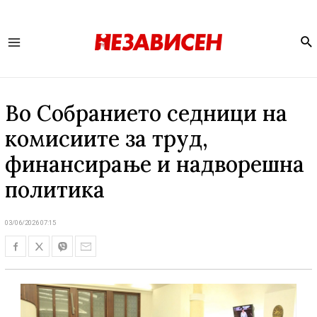
Se
Main
Menu
Во Собранието седници на
комисиите за труд,
финансирање и надворешна
политика
03/06/2026 07:15