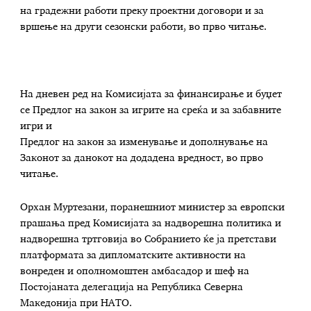
на градежни работи преку проектни договори и за
вршење на други сезонски работи, во прво читање.
На дневен ред на Комисијата за финансирање и буџет
се Предлог на закон за игрите на среќа и за забавните
игри и
Предлог на закон за изменување и дополнување на
Законот за данокот на додадена вредност, во прво
читање.
Орхан Муртезани, поранешниот министер за европски
прашања пред Комисијата за надворешна политика и
надворешна тртговија во Собранието ќе ја претстави
платформата за дипломатските активности на
вонреден и ополномоштен амбасадор и шеф на
Постојаната делегација на Република Северна
Македонија при НАТО.