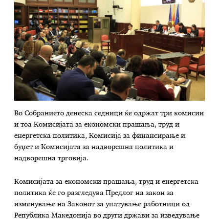
Во Собранието денеска седници ќе одржат три комисии
и тоа Комисијата за економски прашања, труд и
енергетска политика, Комисија за финансирање и
буџет и Комисијата за надворешна политика и
надворешна трговија.
Комисијата за економски прашања, труд и енергетска
политика ќе го разгледува Предлог на закон за
изменување на Законот за упатување работници од
Република Македонија во други држави за изведување