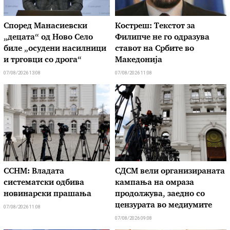
Според Манасиевски
Костреш: Текстот за
„децата“ од Ново Село
Филипче не го одразува
биле „осудени насилници
ставот на Србите во
и трговци со дрога“
Македонија
07/08/2026 13:08
07/08/2026 11:08
ССНМ: Владата
СДСМ вели организираната
систематски одбива
кампања на омраза
новинарски прашања
продолжува, заедно со
цензурата во медиумите
07/08/2026 11:08
07/08/2026 09:08