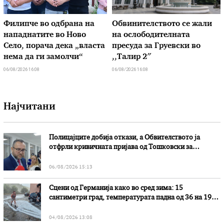
Филипче во одбрана на
Обвинителството се жали
нападнатите во Ново
на ослободителната
Село, порача дека „власта
пресуда за Груевски во
нема да ги замолчи“
,,Талир 2″
06/08/2026 16:08
06/08/2026 16:08
Најчитани
Полицајците добија откази, а Обвителството ја
отфрли кривичната пријава од Тошковски за
наводни злоупотреби
06/08/2026 15:13
Сцени од Германија како во сред зима: 15
сантиметри град, температурата падна од 36 на 19
степени
04/08/2026 13:08