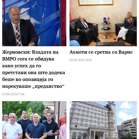
Жерновски: Владата на
Ахмети се сретна со Варнс
ВМРО сега се обидува
06/08/2026 18:08
како успех да го
претстави она што додека
беше во опозиција го
нарекуваше „предавство“
07/08/2026 07:08