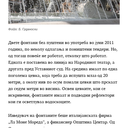
Фото: Б. Грданоски
Двете фонтани беа пуштени во употреба во јуни 2011
година, по неколу одлагања и поништени тендери. Но,
од тогаш повеќе не работат, отколку што работат.
Едната е поставена во линија на Народниот театар, а
другата пред Уставниот суд. На средина имаат по една
поголема цевка, која треба да испушта млаз од 20
метри, а околу нив по осум помали цевки што прскаат
до седум метри во висина. Освен цевките, кои се
искривени, фонтаните имаат и подводни рефлектори
кои ги осветлуваа водоскоците.
Изведувач на фонтаните беше италијанската фирма
„Ла Моне Мореда“, а финансиер Општина Центар. Од