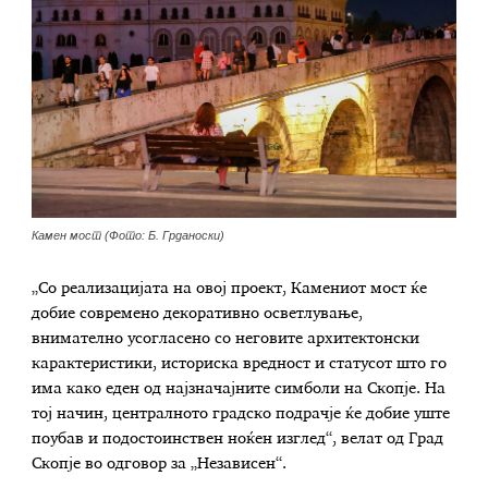
Камен мост (Фото: Б. Грданоски)
„Со реализацијата на овој проект, Камениот мост ќе
добие современо декоративно осветлување,
внимателно усогласено со неговите архитектонски
карактеристики, историска вредност и статусот што го
има како еден од најзначајните симболи на Скопје. На
тој начин, централното градско подрачје ќе добие уште
поубав и подостоинствен ноќен изглед“, велат од Град
Скопје во одговор за „Независен“.