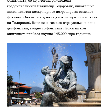
Општината, со која тогаш раководеше
градоначалникот Владимир Тодоровиќ, никогаш не
дадоа податок колку пари се потрошија за овие две
фонтани. Она што се дозна од извештајот, по смената
на Тодоровиќ, беше дека само за одржување на овие
две фонтани, заедно со фонтаната Воин на коњ,
општината плаќала вкупно 145.000 евра годишно.