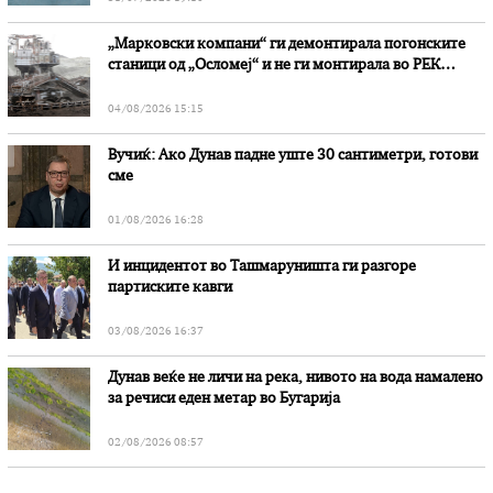
„Марковски компани“ ги демонтирала погонските
станици од „Осломеј“ и не ги монтирала во РЕК
„Битола“, стои во вештачењето на обвинителството
04/08/2026 15:15
Вучиќ: Ако Дунав падне уште 30 сантиметри, готови
сме
01/08/2026 16:28
И инцидентот во Ташмаруништa ги разгоре
партиските кавги
03/08/2026 16:37
Дунав веќе не личи на река, нивото на вода намалено
за речиси еден метар во Бугарија
02/08/2026 08:57