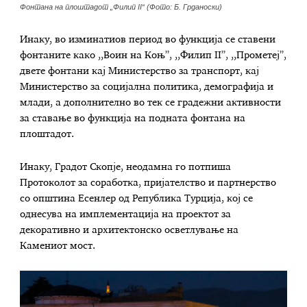
Фонтана на плоштадот „Филип II“ (Фото: Б. Грданоски)
Инаку, во изминатиов период во функција се ставени
фонтаните како ,,Воин на Коњ”, ,,Филип II”, ,,Прометеј”,
двете фонтани кај Министерство за транспорт, кај
Министерство за социјална политика, демографија и
млади, а дополнително во тек се градежни активности
за ставање во функција на подната фонтана на
плоштадот.
Инаку, Градот Скопје, неодамна го потпиша
Протоколот за соработка, пријателство и партнерство
со општина Есенлер од Република Турција, кој се
однесува на имплементација на проектот за
декоративно и архитектонско осветлување на
Камениот мост.