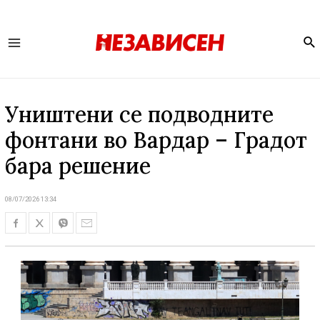
Se
Main
Menu
Уништени се подводните
фонтани во Вардар – Градот
бара решение
08/07/2026 13:34