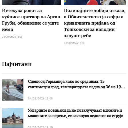
Истекува рокот за
Полицајците добија откази,
куќниот притвор на Артан
а Обвителството ја отфрли
Груби, обвинение се уште
кривичната пријава од
нема
Тошковски за наводни
злоупотреби
06/08/2026 15:08
06/08/2026 15:08
Најчитани
Сцени од Германија како во сред зима: 15
сантиметри град, температурата падна од 36 на 19
степени
04/08/2026 13:08
Унгарците повикани да не ги вклучуваат климите и
машините за перење, се заканува недостиг на струја
31/07/2026 19:10