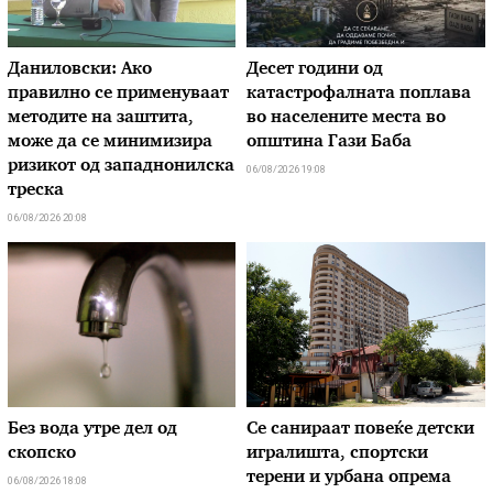
Даниловски: Ако
Десет години од
правилно се применуваат
катастрофалната поплава
методите на заштита,
во населените места во
може да се минимизира
општина Гази Баба
ризикот од западнонилска
06/08/2026 19:08
треска
06/08/2026 20:08
Без вода утре дел од
Се санираат повеќе детски
скопско
игралишта, спортски
терени и урбана опрема
06/08/2026 18:08