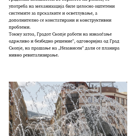
употреба на механизација биле целосно оштетени
системите за прскалките и осветлување, а
дополнително се констатирани и конструктивни
проблеми.
Токму затоа, Градот Скопје работи на изнаоѓање
одржливо и безбедно решение“, одговоријиа од Град
Скопје, на прашање на „Независен“ дали се планира
нивно ревитализирање.