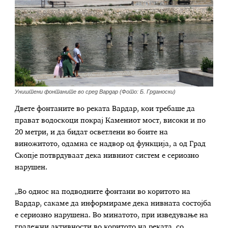
Уништени фонтаните во сред Вардар (Фото: Б. Грданоски)
Двете фонтаните во реката Вардар, кои требаше да
прават водоскоци покрај Камениот мост, високи и по
20 метри, и да бидат осветлени во боите на
виножитото, одамна се надвор од функција, а од Град
Скопје потврдуваат дека нивниот систем е сериозно
нарушен.
„Во однос на подводните фонтани во коритото на
Вардар, сакаме да информираме дека нивната состојба
е сериозно нарушена. Во минатото, при изведување на
градежни активности во коритото на реката, со