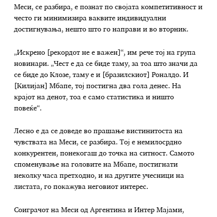
Меси, се разбира, е познат по својата компетитивност и
често ги минимизира ваквите индивидуални
достигнувања, нешто што го направи и во вторник.
„Искрено [рекордот не е важен]“, им рече тој на група
новинари. „Чест е да се биде таму, за тоа што значи да
се биде до Клозе, таму е и [бразилскиот] Роналдо. И
[Килијан] Мбапе, тој постигна два гола денес. На
крајот на денот, тоа е само статистика и ништо
повеќе“.
Лесно е да се доведе во прашање вистинитоста на
чувствата на Меси, се разбира. Тој е немилосрдно
конкурентен, понекогаш до точка на ситност. Самото
споменување на головите на Мбапе, постигнати
неколку часа претходно, и на другите учесници на
листата, го покажува неговиот интерес.
Соиграчот на Меси од Аргентина и Интер Мајами,