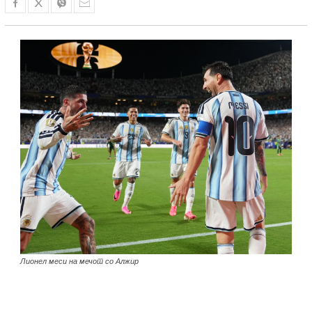
Лионел меси на мечот со Алжир