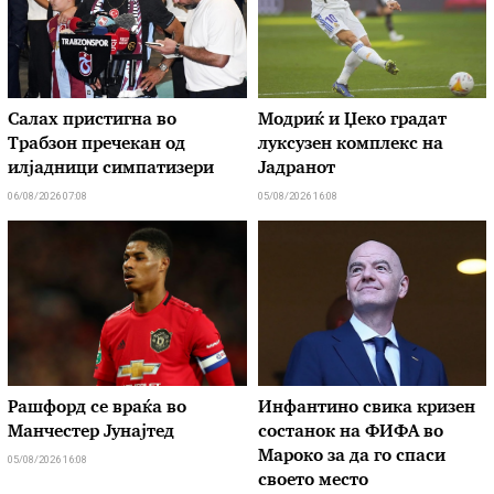
Салах пристигна во
Модриќ и Џеко градат
Трабзон пречекан од
луксузен комплекс на
илјадници симпатизери
Јадранот
06/08/2026 07:08
05/08/2026 16:08
Рашфорд се враќа во
Инфантино свика кризен
Манчестер Јунајтед
состанок на ФИФА во
Мароко за да го спаси
05/08/2026 16:08
своето место