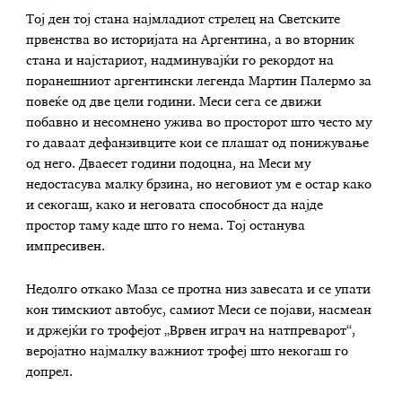
Тој ден тој стана најмладиот стрелец на Светските
првенства во историјата на Аргентина, а во вторник
стана и најстариот, надминувајќи го рекордот на
поранешниот аргентински легенда Мартин Палермо за
повеќе од две цели години. Меси сега се движи
побавно и несомнено ужива во просторот што често му
го даваат дефанзивците кои се плашат од понижување
од него. Дваесет години подоцна, на Меси му
недостасува малку брзина, но неговиот ум е остар како
и секогаш, како и неговата способност да најде
простор таму каде што го нема. Тој останува
импресивен.
Недолго откако Маза се протна низ завесата и се упати
кон тимскиот автобус, самиот Меси се појави, насмеан
и држејќи го трофејот „Врвен играч на натпреварот“,
веројатно најмалку важниот трофеј што некогаш го
допрел.