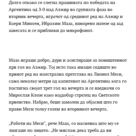
Долго откако се слегна прашината по победата на
Аргентина од 3-0 над Алжир во групната фаза во
вторник вечерта, играчот од средниот ред на Алжир и
Баерн Минхен, Ибрахим Маза, изморено излезе од зад
завесата и се приближи до микрофонот.
Маза играше добро, дури и асистираше за поништениот
прв гол на Алжир. Тој исто така имаше седиште во
првиот ред на маестрална претстава на Лионел Меси,
само неколку метри од капитенот на Аргентина кога го
постигна својот трет гол на вечерта и се изедначи со
Мирослав Клозе како најдобар стрелец на Светското
првенство. Набрзо, беше замолен да објасни што го
прави Меси толку голем во вторникот вечерта.
„Работи на Меси“, рече Маза, со насмевка што му се
лизгаше по лицето. „Не мислам дека треба да ви