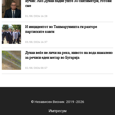
Вучиќ: Ако Дунав падне уште 30 сантиметри, готови
сме
01/08/2026 16:28
И инцидентот во Ташмаруништa ги разгоре
партиските кавги
03/08/2026 16:37
Дунав веќе не личи на река, нивото на вода намалено
за речиси еден метар во Бугарија
02/08/2026 08:57
© Независен Весник 2019 -2026
Импресум