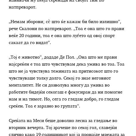
навивачи му пееја серенади на својот тим по
натпреварот.
„Немам зборови; сè што ќе кажам би било излишно“,
рече Скалони по натпреварот. „Тоа е она што го прави
веќе 20 години, тоа е она што луѓето од овој спорт
сакаат да го видат“.
„Тој е животно“, додаде Де Пол. „Она што ме прави
најсреќен е тоа што чувствувам дека ужива во тоа. Тоа
што не ја чувствува тежината на притисокот што го
чувствуваше толку долго. Секој го знае неговиот
менталитет. Не си дозволува многу да ужива во
работите бидејќи секогаш е фокусиран да ни помогне
нам и на тимот. Но, сега го гледам добро, го гледам
среќен. Тоа е заразно во групата“.
Среќата на Меси беше доволно лесна за гледање во
вторник вечерта. Тој зрачеше по секој гол, славејќи
слично како 19-годишникот кој ја пронајде мрежата за