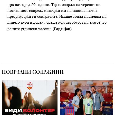
прв пат пред 20 години. Тој се задржа на теренот по
последниот свиреж, мавтајќи им на навивачите и
прегрнувајќи ги соиграчите. Имаше топла насмевка на
лицето дури и додека одеше кон автобусот на тимот, во
(Гардијан)
раните утрински часови.
ПОВРЗАНИ СОДРЖИНИ