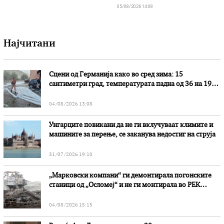
05/08/2026 14:08
Најчитани
Сцени од Германија како во сред зима: 15
сантиметри град, температурата падна од 36 на 19
степени
04/08/2026 13:08
Унгарците повикани да не ги вклучуваат климите и
машините за перење, се заканува недостиг на струја
31/07/2026 19:10
„Марковски компани“ ги демонтирала погонските
станици од „Осломеј“ и не ги монтирала во РЕК
„Битола“, стои во вештачењето на обвинителството
04/08/2026 15:15