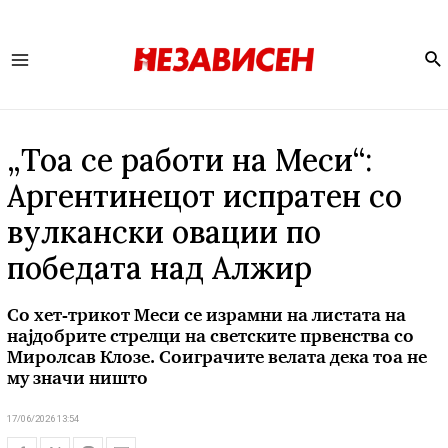
Se
Main
Menu
„Тоа се работи на Меси“:
Аргентинецот испратен со
вулкански овации по
победата над Алжир
Со хет-трикот Меси се израмни на листата на
најдобрите стрелци на светските првенства со
Миролсав Клозе. Соиграчите велата дека тоа не
му значи ништо
17/06/2026 13:54