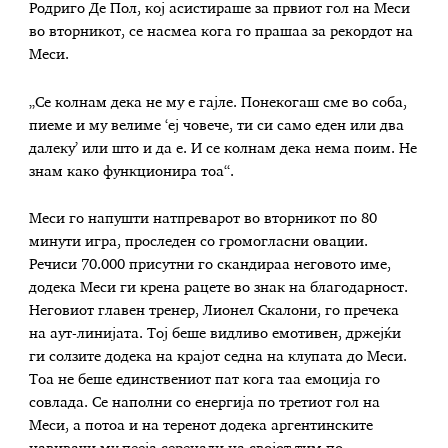
Родриго Де Пол, кој асистираше за првиот гол на Меси
во вторникот, се насмеа кога го прашаа за рекордот на
Меси.
„Се колнам дека не му е гајле. Понекогаш сме во соба,
пиеме и му велиме ‘еј човече, ти си само еден или два
далеку’ или што и да е. И се колнам дека нема поим. Не
знам како функционира тоа“.
Меси го напушти натпреварот во вторникот по 80
минути игра, проследен со громогласни овации.
Речиси 70.000 присутни го скандираа неговото име,
додека Меси ги крена рацете во знак на благодарност.
Неговиот главен тренер, Лионел Скалони, го пречека
на аут-линијата. Тој беше видливо емотивен, држејќи
ги солзите додека на крајот седна на клупата до Меси.
Тоа не беше единствениот пат кога таа емоција го
совлада. Се наполни со енергија по третиот гол на
Меси, а потоа и на теренот додека аргентинските