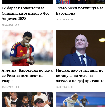
Се бараат волонтери за
Тиаго Меси потпишува за
Олимписките игри во Лос
Барселона
Анџелес 2028
06/08/2026 17:08
06/08/2026 19:08
Атлетик: Барселона во трка
Инфантино се извини, но
со Реал за потписот на
останува на чело на
Родри
ФИФА и покрај критиките
06/08/2026 15:08
06/08/2026 07:08