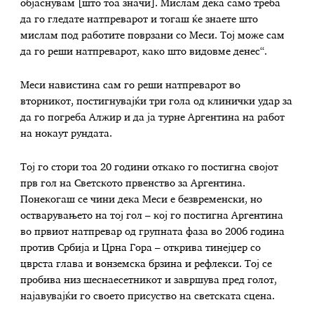
објаснувам [што тоа значи]. Мислам дека само треба
да го гледате натпреварот и тогаш ќе знаете што
мислам под работите поврзани со Меси. Тој може сам
да го реши натпреварот, како што видовме денес“.
Меси навистина сам го реши натпреварот во
вторникот, постигнувајќи три гола од клинички удар за
да го погреба Алжир и да ја турне Аргентина на работ
на нокаут рундата.
Тој го стори тоа 20 години откако го постигна својот
прв гол на Светското првенство за Аргентина.
Понекогаш се чини дека Меси е безвременски, но
остварувањето на тој гол – кој го постигна Аргентина
во првиот натпревар од групната фаза во 2006 година
против Србија и Црна Гора – открива тинејџер со
цврста глава и вонземска брзина и рефлекси. Тој се
пробива низ шеснаесетникот и завршува пред голот,
најавувајќи го своето присуство на светската сцена.