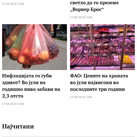
светло да го преземе
07/08/2026 15:08
„Ворнер Брос“
07/08/2026 15:08
Инфлацијата го губи
ФАО: Цените на храната
здивот? Во јули на
во јули највисоки во
годишно ниво забави на
последните три години
2,3 отсто
07/08/2026 13:08
07/08/2026 14:08
Најчитани