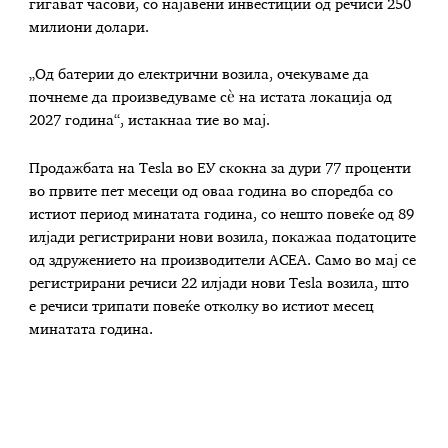
гигават часови, со најавени инвестиции од речиси 250
милиони долари.
„Од батерии до електрични возила, очекуваме да
почнеме да произведуваме сè на истата локација од
2027 година“, истакнаа тие во мај.
Продажбата на Tesla во ЕУ скокна за дури 77 проценти
во првите пет месеци од оваа година во споредба со
истиот период минатата година, со нешто повеќе од 89
илјади регистрирани нови возила, покажаа податоците
од здружението на производители ACEA. Само во мај се
регистрирани речиси 22 илјади нови Tesla возила, што
е речиси трипати повеќе отколку во истиот месец
минатата година.