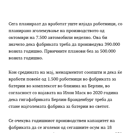
Сега планираат да вработат уште илјада работници, со
планирано зголемување на производството од
октомври на 7.500 автомобили неделно. Ова би
значело дека фабриката треба да произведува 390.000
возила годишно. Првичните планови беа за 500.000
возила годишно.
Кон средината на мај, менаџментот соопшти и дека ќе
вработи повеќе од 1.500 работници во фабриката за
батерии во комплексот во близина на Берлин, во
согласност со најавата на Илон Маск во 2020 година
дека гигафабриката Берлин-Бранденбург треба да
стане најголемата фабрика за батерии во светот.
Се очекува годишниот производствен капацитет на
фабриката да се зголеми од сегашните осум на 18