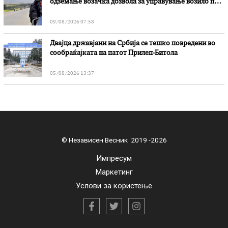
одземање возачка дозвола за управување возило под
дејство на алкохол и големи парични казни
09/08/2026 07:58
Двајца државјани на Србија се тешко повредени во
сообраќајката на патот Прилеп-Битола
05/08/2026 13:37
© Независен Весник 2019 -2026
Импресум
Маркетинг
Услови за користење