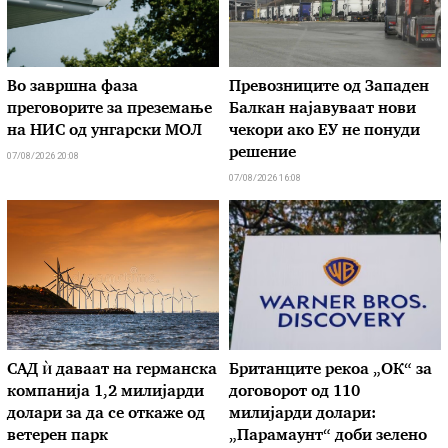
Во завршна фаза
Превозниците од Западен
преговорите за преземање
Балкан најавуваат нови
на НИС од унгарски МОЛ
чекори ако ЕУ не понуди
решение
07/08/2026 20:08
07/08/2026 16:08
САД ѝ даваат на германска
Британците рекоа „ОК“ за
компанија 1,2 милијарди
договорот од 110
долари за да се откаже од
милијарди долари:
ветерен парк
„Парамаунт“ доби зелено