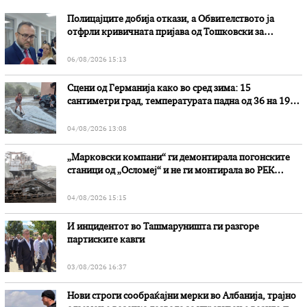
Полицајците добија откази, а Обвителството ја
отфрли кривичната пријава од Тошковски за
наводни злоупотреби
06/08/2026 15:13
Сцени од Германија како во сред зима: 15
сантиметри град, температурата падна од 36 на 19
степени
04/08/2026 13:08
„Марковски компани“ ги демонтирала погонските
станици од „Осломеј“ и не ги монтирала во РЕК
„Битола“, стои во вештачењето на обвинителството
04/08/2026 15:15
И инцидентот во Ташмаруништa ги разгоре
партиските кавги
03/08/2026 16:37
Нови строги сообраќајни мерки во Aлбанија, трајно