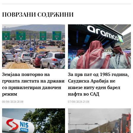
ПОВРЗАНИ СОДРЖИНИ
Земјава повторно на
За прв пат од 1985 година,
грчката листата на држави
Саудиска Арабија не
со привилегиран даночен
извезе ниту еден барел
режим
нафта во САД
08/08/2026 20:08
07/08/2026 21:08