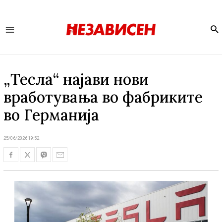
Se
Main
Menu
„Тесла“ најави нови
вработувања во фабриките
во Германија
25/06/2026 19:52