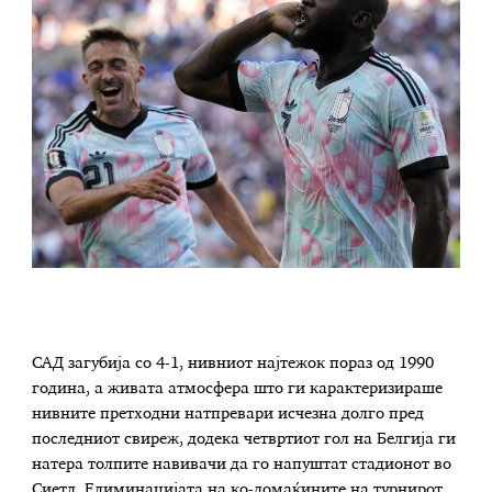
САД загубија со 4-1, нивниот најтежок пораз од 1990
година, а живата атмосфера што ги карактеризираше
нивните претходни натпревари исчезна долго пред
последниот свиреж, додека четвртиот гол на Белгија ги
натера толпите навивачи да го напуштат стадионот во
Сиетл. Елиминацијата на ко-домаќините на турнирот