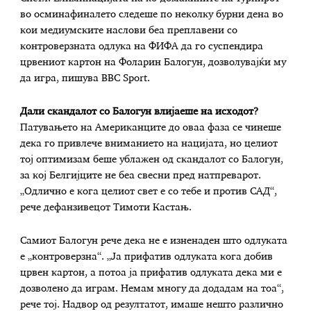
во осминафиналето следеше по неколку бурни дена во
кои медиумските наслови беа преплавени со
контроверзната одлука на ФИФА да го суспендира
црвениот картон на Фоларин Балогун, дозволувајќи му
да игра, пишува BBC Sport.
Дали скандалот со Балогун влијаеше на исходот?
Патувањето на Американците до оваа фаза се чинеше
дека го привлече вниманието на нацијата, но целиот
тој оптимизам беше ублажен од скандалот со Балогун,
за кој Белгијците не беа свесни пред натпреварот.
„Одлично е кога целиот свет е со тебе и против САД“,
рече дефанзивецот Тимоти Кастањ.
Самиот Балогун рече дека не е изненаден што одлуката
е „контроверзна“. „Ја прифатив одлуката кога добив
црвен картон, а потоа ја прифатив одлуката дека ми е
дозволено да играм. Немам многу да додадам на тоа“,
рече тој. Надвор од резултатот, имаше нешто различно