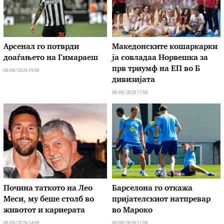
Арсенал го потврди
Македонските кошаркарки
доаѓањето на Гимараеш
ја совладаа Норвешка за
прв триумф на ЕП во Б
08/08/2026 19:08
дивизијата
08/08/2026 17:08
Почина таткото на Лео
Барселона го откажа
Меси, му беше столб во
пријателскиот натпревар
животот и кариерата
во Мароко
08/08/2026 14:08
08/08/2026 11:08