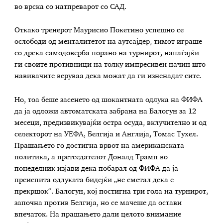
во врска со натпреварот со САД.
Откако тренерот Маурисио Покетино успешно се
ослободи од менталитетот на аутсајдер, тимот играше
со дрска самодоверба порано на турнирот, напаѓајќи
ги своите противници на толку импресивен начин што
навивачите веруваа дека можат да ги изненадат сите.
Но, тоа беше засенето од шокантната одлука на ФИФА
да ја одложи автоматската забрана на Балогун за 12
месеци, предизвикувајќи остра осуда, вклучително и од
селекторот на УЕФА, Белгија и Англија, Томас Тухел.
Прашањето го достигна врвот на американската
политика, а претседателот Доналд Трамп во
понеделник изјави дека побарал од ФИФА да ја
преиспита одлуката бидејќи „не сметал дека е
прекршок“. Балогун, кој постигна три гола на турнирот,
започна против Белгија, но се мачеше да остави
впечаток. На прашањето дали целото внимание