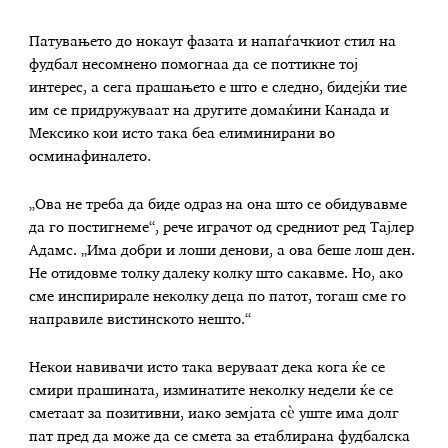
Патувањето до нокаут фазата и напаѓачкиот стил на
фудбал несомнено помогнаа да се поттикне тој
интерес, а сега прашањето е што е следно, бидејќи тие
им се придружуваат на другите домаќини Канада и
Мексико кои исто така беа елиминирани во
осминафиналето.
„Ова не треба да биде одраз на она што се обидувавме
да го постигнеме“, рече играчот од средниот ред Тајлер
Адамс. „Има добри и лоши денови, а ова беше лош ден.
Не отидовме толку далеку колку што сакавме. Но, ако
сме инспирирале неколку деца по патот, тогаш сме го
направиле вистинското нешто.“
Некои навивачи исто така веруваат дека кога ќе се
смири прашината, изминатите неколку недели ќе се
сметаат за позитивни, иако земјата сè уште има долг
пат пред да може да се смета за етаблирана фудбалска