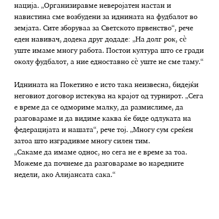
нација. „Организиравме неверојатен настан и
навистина сме возбудени за иднината на фудбалот во
земјата. Сите зборуваа за Светското првенство“, рече
еден навивач, додека друг додаде: „На долг рок, сè
уште имаме многу работа. Постои култура што се гради
околу фудбалот, а ние едноставно сè уште не сме таму.“
Иднината на Покетино е исто така неизвесна, бидејќи
неговиот договор истекува на крајот од турнирот. „Сега
е време да се одмориме малку, да размислиме, да
разговараме и да видиме каква ќе биде одлуката на
федерацијата и нашата“, рече тој. „Многу сум среќен
затоа што изградивме многу силен тим.
„Сакаме да имаме однос, но сега не е време за тоа.
Можеме да почнеме да разговараме во наредните
недели, ако Алијансата сака.“