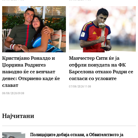
Кристијано Роналдо и
Манчестер Сити ќе ја
Џорџина Родригез
отфрли понудата на ФК
наводно ќе се венчаат
Барселона откако Родри се
денес: Откриено каде ќе
согласи со условите
слават
07/08/2026 11:08
08/08/2026 09:08
Најчитани
Полицајците добија откази, а Обвителството ја