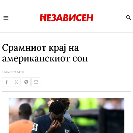
Se
Main
Menu
Срамниот крај на
американскиот сон
07/07/2026 14:13