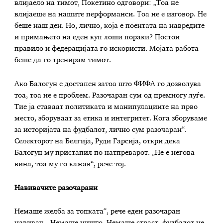
влијаело на тимот, Покетино одговори: „Тоа не
влијаеше на нашите перформанси. Тоа не е изговор. Не
беше наш ден. Но, лично, која е поентата на навредите
и примањето на еден куп лоши пораки? Постои
правило и федерацијата го искористи. Мојата работа
беше да го тренирам тимот.
Ако Балогун е достапен затоа што ФИФА го дозволува
тоа, тоа не е проблем. Разочаран сум од премногу луѓе.
Тие ја ставаат политиката и манипулациите на прво
место, зборуваат за етика и интегритет. Кога зборуваме
за историјата на фудбалот, лично сум разочаран“.
Селекторот на Белгија, Руди Гарсија, откри дека
Балогун му пристапил по натпреварот. „Не е негова
вина, тоа му го кажав“, рече тој.
Навивачите разочарани
Немаше желба за топката“, рече еден разочаран