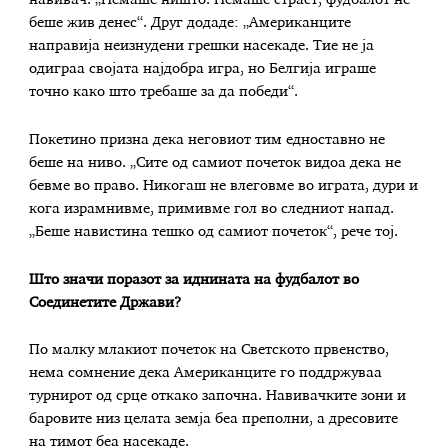
навивач. „Немаше ништо. Немаше страст, фудбалот не
беше жив денес“. Друг додаде: „Американците
направија неизнудени грешки насекаде. Тие не ја
одиграа својата најдобра игра, но Белгија играше
точно како што требаше за да победи“.
Покетино призна дека неговиот тим едноставно не
беше на ниво. „Сите од самиот почеток видоа дека не
бевме во право. Никогаш не влеговме во играта, дури и
кога израмнивме, примивме гол во следниот напад.
„Беше навистина тешко од самиот почеток“, рече тој.
Што значи поразот за иднината на фудбалот во
Соединетите Држави?
По малку млакиот почеток на Светското првенство,
нема сомнение дека Американците го поддржуваа
турнирот од срце откако започна. Навивачките зони и
баровите низ целата земја беа преполни, а дресовите
на тимот беа насекаде.