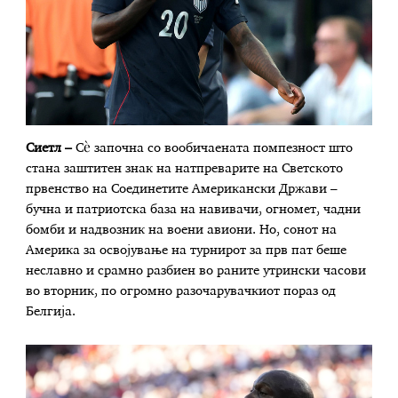
Сиетл –
Сѐ започна со вообичаената помпезност што
стана заштитен знак на натпреварите на Светското
првенство на Соединетите Американски Држави –
бучна и патриотска база на навивачи, огномет, чадни
бомби и надвозник на воени авиони. Но, сонот на
Америка за освојување на турнирот за прв пат беше
неславно и срамно разбиен во раните утрински часови
во вторник, по огромно разочарувачкиот пораз од
Белгија.