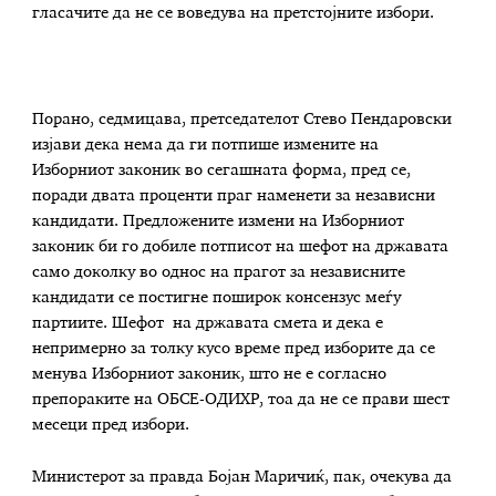
гласачите да не се воведува на претстојните избори.
Порано, седмицава, претседателот Стево Пендаровски
изјави дека нема да ги потпише измените на
Изборниот законик во сегашната форма, пред се,
поради двата проценти праг наменети за независни
кандидати. Предложените измени на Изборниот
законик би го добиле потписот на шефот на државата
само доколку во однос на прагот за независните
кандидати се постигне поширок консензус меѓу
партиите. Шефот на државата смета и дека е
непримерно за толку кусо време пред изборите да се
менува Изборниот законик, што не е согласно
препораките на ОБСЕ-ОДИХР, тоа да не се прави шест
месеци пред избори.
Министерот за правда Бојан Маричиќ, пак, очекува да