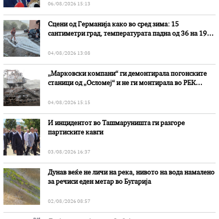
06/08/2026 15:13
Сцени од Германија како во сред зима: 15
сантиметри град, температурата падна од 36 на 19
степени
04/08/2026 13:08
„Марковски компани“ ги демонтирала погонските
станици од „Осломеј“ и не ги монтирала во РЕК
„Битола“, стои во вештачењето на обвинителството
04/08/2026 15:15
И инцидентот во Ташмаруништa ги разгоре
партиските кавги
03/08/2026 16:37
Дунав веќе не личи на река, нивото на вода намалено
за речиси еден метар во Бугарија
02/08/2026 08:57