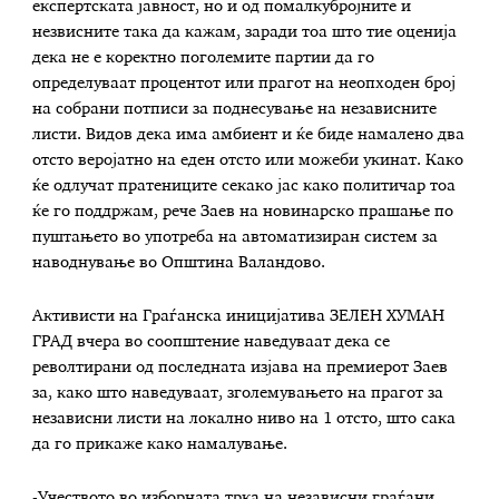
експертската јавност, но и од помалкубројните и
незвисните така да кажам, заради тоа што тие оценија
дека не е коректно поголемите партии да го
определуваат процентот или прагот на неопходен број
на собрани потписи за поднесување на независните
листи. Видов дека има амбиент и ќе биде намалено два
отсто веројатно на еден отсто или можеби укинат. Како
ќе одлучат пратениците секако јас како политичар тоа
ќе го поддржам, рече Заев на новинарско прашање по
пуштањето во употреба на автоматизиран систем за
наводнување во Општина Валандово.
Активисти на Граѓанска иницијатива ЗЕЛЕН ХУМАН
ГРАД вчера во соопштение наведуваат дека се
револтирани од последната изјава на премиерот Заев
за, како што наведуваат, зголемувањето на прагот за
независни листи на локално ниво на 1 отсто, што сака
да го прикаже како намалување.
-Учеството во изборната трка на независни граѓани