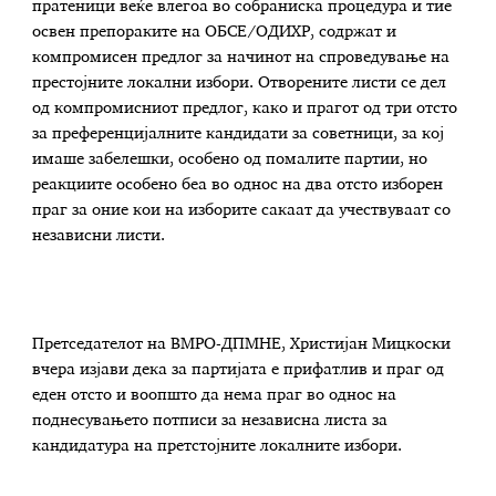
пратеници веќе влегоа во собраниска процедура и тие
освен препораките на ОБСЕ/ОДИХР, содржат и
компромисен предлог за начинот на спроведување на
престојните локални избори. Отворените листи се дел
од компромисниот предлог, како и прагот од три отсто
за преференцијалните кандидати за советници, за кој
имаше забелешки, особено од помалите партии, но
реакциите особено беа во однос на два отсто изборен
праг за оние кои на изборите сакаат да учествуваат со
независни листи.
Претседателот на ВМРО-ДПМНЕ, Христијан Мицкоски
вчера изјави дека за партијата е прифатлив и праг од
еден отсто и воопшто да нема праг во однос на
поднесувањето потписи за независна листа за
кандидатура на претстојните локалните избори.