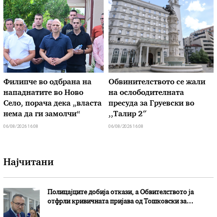
Филипче во одбрана на
Обвинителството се жали
нападнатите во Ново
на ослободителната
Село, порача дека „власта
пресуда за Груевски во
нема да ги замолчи“
,,Талир 2″
06/08/2026 16:08
06/08/2026 16:08
Најчитани
Полицајците добија откази, а Обвителството ја
отфрли кривичната пријава од Тошковски за
наводни злоупотреби