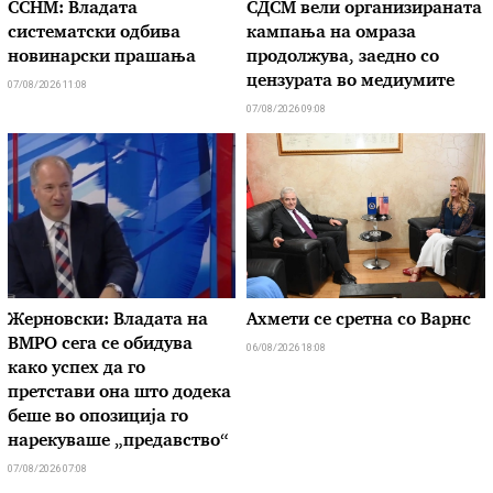
ССНМ: Владата
СДСМ вели организираната
систематски одбива
кампања на омраза
новинарски прашања
продолжува, заедно со
цензурата во медиумите
07/08/2026 11:08
07/08/2026 09:08
Жерновски: Владата на
Ахмети се сретна со Варнс
ВМРО сега се обидува
06/08/2026 18:08
како успех да го
претстави она што додека
беше во опозиција го
нарекуваше „предавство“
07/08/2026 07:08