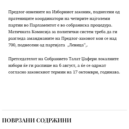
Предлог-измените на Изборниот законик, поднесени од
пратениците координатори на четирите најголеми
партии во Парламентот е во собраниска процедура.
Mатичната Комисија за политички систем треба да ги
разгледа амандманите на Предлог-законот кои се над
700, поднесени од партијата „Левица“,.
Претседателот на Собранието Талат Џафери локалните
избори ќе ги распише на 6 август, а ќе се одржат
согласно законскиот термин на 17 октомври, годинава.
ПОВРЗАНИ СОДРЖИНИ