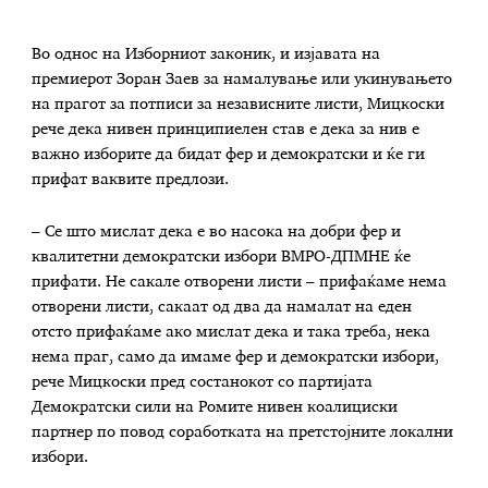
Во однос на Изборниот законик, и изјавата на
премиерот Зоран Заев за намалување или укинувањето
на прагот за потписи за независните листи, Мицкоски
рече дека нивен принципиелен став е дека за нив е
важно изборите да бидат фер и демократски и ќе ги
прифат ваквите предлози.
– Се што мислат дека е во насока на добри фер и
квалитетни демократски избори ВМРО-ДПМНЕ ќе
прифати. Не сакале отворени листи – прифаќаме нема
отворени листи, сакаат од два да намалат на еден
отсто прифаќаме ако мислат дека и така треба, нека
нема праг, само да имаме фер и демократски избори,
рече Мицкоски пред состанокот со партијата
Демократски сили на Ромите нивен коалициски
партнер по повод соработката на претстојните локални
избори.