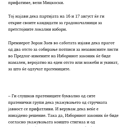
прифатиме, вели Мицкоски.
Тој најави дека партијата на 16 и 17 август ќе ги
открие своите кандидати за градоначалници за
претстојните локални избори.
Премиерот Зоран Заев во саботата изјави дека прагот
од два отсто за собирање потписи за независните листи
во Предлог-измените на Изборниот законик ќе биде
намален, веројатно на еден отсто или можеби и укинат,
за што ќе одлучат пратениците.
– Ги слушнав пратениците буквално од сите
пратенички групи дека укажувањето од стручната
јавност се прифатливи. И верувам дека веќе е
изнајдено решение. Така да, Изборниот законик ќе биде
согласно укажувањата коишто стигнаа и од