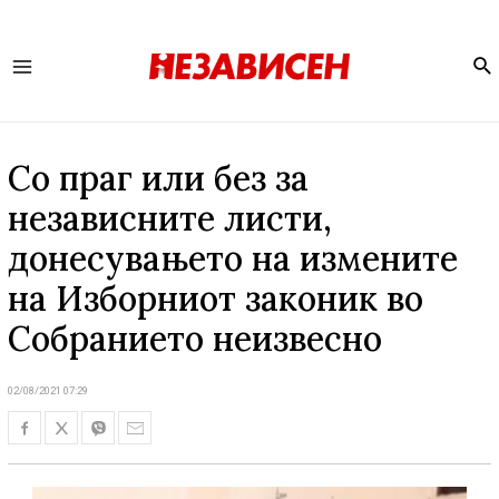
Se
Main
Menu
Со праг или без за
независните листи,
донесувањето на измените
на Изборниот законик во
Собранието неизвесно
02/08/2021 07:29