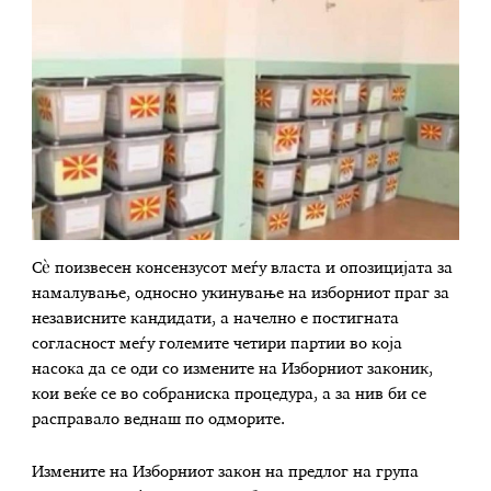
Сè поизвесен консензусот меѓу власта и опозицијата за
намалување, односно укинување на изборниот праг за
независните кандидати, а начелно е постигната
согласност меѓу големите четири партии во која
насока да се оди со измените на Изборниот законик,
кои веќе се во собраниска процедура, а за нив би се
расправало веднаш по одморите.
Измените на Изборниот закон на предлог на група