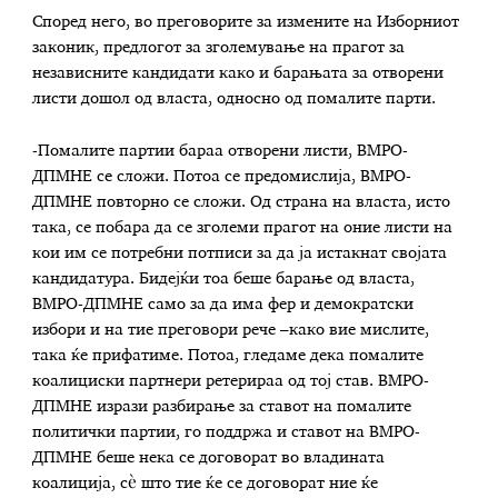
Според него, во преговорите за измените на Изборниот
законик, предлогот за зголемување на прагот за
независните кандидати како и барањата за отворени
листи дошол од власта, односно од помалите парти.
-Помалите партии бараа отворени листи, ВМРО-
ДПМНЕ се сложи. Потоа се предомислија, ВМРО-
ДПМНЕ повторно се сложи. Од страна на власта, исто
така, се побара да се зголеми прагот на оние листи на
кои им се потребни потписи за да ја истакнат својата
кандидатура. Бидејќи тоа беше барање од власта,
ВМРО-ДПМНЕ само за да има фер и демократски
избори и на тие преговори рече –како вие мислите,
така ќе прифатиме. Потоа, гледаме дека помалите
коалициски партнери ретерираа од тој став. ВМРО-
ДПМНЕ изрази разбирање за ставот на помалите
политички партии, го поддржа и ставот на ВМРО-
ДПМНЕ беше нека се договорат во владината
коалиција, сè што тие ќе се договорат ние ќе