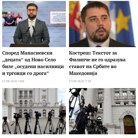
Според Манасиевски
Костреш: Текстот за
„децата“ од Ново Село
Филипче не го одразува
биле „осудени насилници
ставот на Србите во
и трговци со дрога“
Македонија
07/08/2026 13:08
07/08/2026 11:08