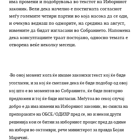
има промени и подобрувања во текстот на Изборниот
законик. Вели дека начелно е постигната согласнот
меѓу големите четири партии во која насока да се оди,
и очекува веднаш по одморите, на средина на август,
измените да бидат изгласани во Собранието. Напомена
дека консултациите траат постојано, односно темата е
отворена веќе неколку месеци.
-Во оној момент кога ќе имаме законски текст кој ќе биде
усогласен, и за кој ќе сметаме дека ќе биде подобар од овој
кој што е во моментов во Собранието, ќе биде повторно
предложен и тој ќе биде изгласан. Меѓутоа во секој случај
добро е да има измени на Изборниот законик, во смисла на
препораките на ОБСЕ/ОДИХР пред се, но и некои други
решенија кои се битни за изборниот процес пред да одиме
на избори во октомври, рече министерот за правда Бојан
Маричиќ.