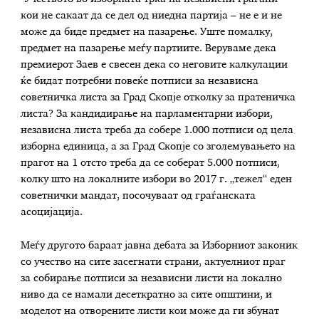
кои не сакаат да се дел од ниедна партија – не е и не
може да биде предмет на пазарење. Уште помалку,
предмет на пазарење меѓу партиите. Веруваме дека
премиерот Заев е свесен дека со неговите калкулации
ќе бидат потребни повеќе потписи за независна
советничка листа за Град Скопје отколку за пратеничка
листа? За кандидирање на парламентарни избори,
независна листа треба да собере 1.000 потписи од цела
изборна единица, а за Град Скопје со зголемувањето на
прагот на 1 отсто треба да се соберат 5.000 потписи,
колку што на локалните избори во 2017 г. „тежел“ еден
советнички мандат, посочуваат од граѓанската
асоцијација.
Меѓу другото бараат јавна дебата за Изборниот законик
со учество на сите засегнати страни, актуелниот праг
за собирање потписи за независни листи на локално
ниво да се намали десеткратно за сите општини, и
моделот на отворените листи кои може да ги збунат