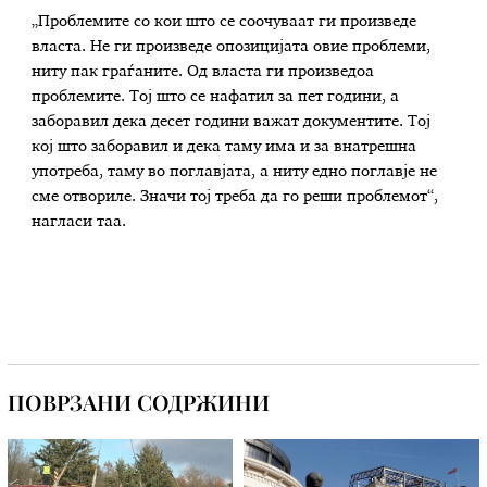
„Проблемите со кои што се соочуваат ги произведе
власта. Не ги произведе опозицијата овие проблеми,
ниту пак граѓаните. Од власта ги произведоа
проблемите. Тој што се нафатил за пет години, а
заборавил дека десет години важат документите. Тој
кој што заборавил и дека таму има и за внатрешна
употреба, таму во поглавјата, а ниту едно поглавје не
сме отвориле. Значи тој треба да го реши проблемот“,
нагласи таа.
ПОВРЗАНИ СОДРЖИНИ