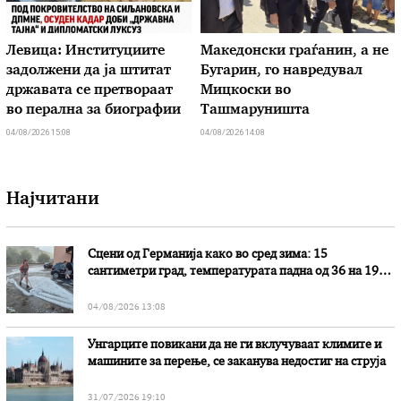
Левица: Институциите
Македонски граѓанин, а не
задолжени да ја штитат
Бугарин, го навредувал
државата се претвораат
Мицкоски во
во перална за биографии
Ташмаруништа
04/08/2026 15:08
04/08/2026 14:08
Најчитани
Сцени од Германија како во сред зима: 15
сантиметри град, температурата падна од 36 на 19
степени
04/08/2026 13:08
Унгарците повикани да не ги вклучуваат климите и
машините за перење, се заканува недостиг на струја
31/07/2026 19:10