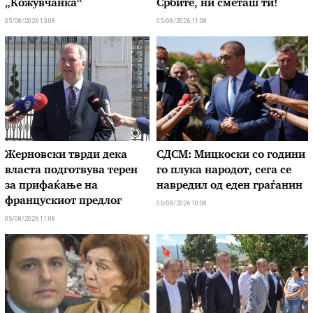
„Кожувчанка“
Србите, ни сметаш ти!
05/08/2026 13:08
05/08/2026 11:08
Жерновски тврди дека
СДСМ: Мицкоски со години
власта подготвува терен
го плука народот, сега се
за прифаќање на
навредил од еден граѓанин
францускиот предлог
05/08/2026 10:08
05/08/2026 11:08