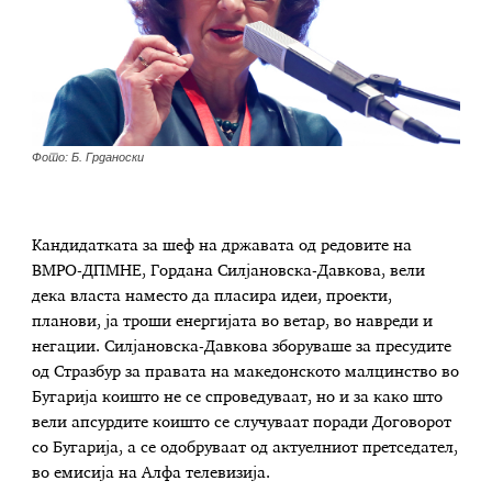
Фото: Б. Грданоски
Kандидатката за шеф на државата од редовите на
ВМРО-ДПМНЕ, Гордана Силјановска-Давкова, вели
дека власта наместо да пласира идеи, проекти,
планови, ја троши енергијата во ветар, во навреди и
негации. Силјановска-Давкова зборуваше за пресудите
од Стразбур за правата на македонското малцинство во
Бугарија коишто не се спроведуваат, но и за како што
вели апсурдите коишто се случуваат поради Договорот
со Бугарија, а се одобруваат од актуелниот претседател,
во емисија на Алфа телевизија.