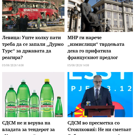
Левица: Уште колку пати
МНР ги нарече
треба да се запали „Дурмо
„измислици“ тврдењата
Турс“ за државата да
дека го прифатила
реагира?
францускиот предлог
05/08/2026 14:08
05/08/2026 14:08
СДСМ не и верува на
СДСМ во пресметка со
владата за тендерот за
Стоилковиќ: Не ни сметаат