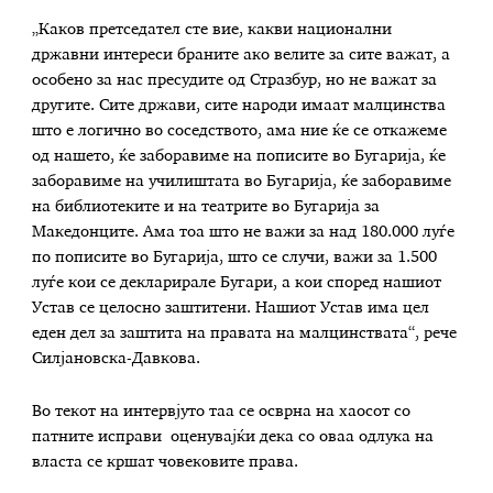
„Каков претседател сте вие, какви национални
државни интереси браните ако велите за сите важат, а
особено за нас пресудите од Стразбур, но не важат за
другите. Сите држави, сите народи имаат малцинства
што е логично во соседството, ама ние ќе се откажеме
од нашето, ќе заборавиме на пописите во Бугарија, ќе
заборавиме на училиштата во Бугарија, ќе заборавиме
на библиотеките и на театрите во Бугарија за
Македонците. Ама тоа што не важи за над 180.000 луѓе
по пописите во Бугарија, што се случи, важи за 1.500
луѓе кои се декларирале Бугари, а кои според нашиот
Устав се целосно заштитени. Нашиот Устав има цел
еден дел за заштита на правата на малцинствата“, рече
Силјановска-Давкова.
Во текот на интервјуто таа се осврна на хаосот со
патните исправи оценувајќи дека со оваа одлука на
власта се кршат човековите права.