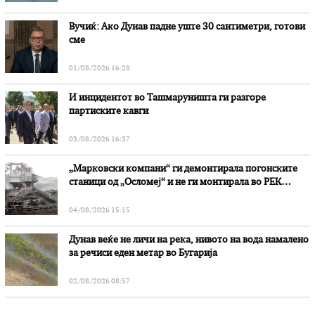
Вучиќ: Ако Дунав падне уште 30 сантиметри, готови
сме
01/08/2026 16:28
И инцидентот во Ташмаруништa ги разгоре
партиските кавги
03/08/2026 16:37
„Марковски компани“ ги демонтирала погонските
станици од „Осломеј“ и не ги монтирала во РЕК
„Битола“, стои во вештачењето на обвинителството
04/08/2026 15:15
Дунав веќе не личи на река, нивото на вода намалено
за речиси еден метар во Бугарија
02/08/2026 08:57