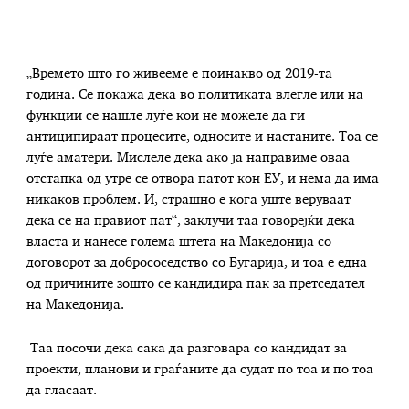
„Времето што го живееме е поинакво од 2019-та
година. Се покажа дека во политиката влегле или на
функции се нашле луѓе кои не можеле да ги
антиципираат процесите, односите и настаните. Тоа се
луѓе аматери. Мислеле дека ако ја направиме оваа
отстапка од утре се отвора патот кон ЕУ, и нема да има
никаков проблем. И, страшно е кога уште веруваат
дека се на правиот пат“, заклучи таа говорејќи дека
власта и нанесе голема штета на Македонија со
договорот за добрососедство со Бугарија, и тоа е една
од причините зошто се кандидира пак за претседател
на Македонија.
Таа посочи дека сака да разговара со кандидат за
проекти, планови и граѓаните да судат по тоа и по тоа
да гласаат.