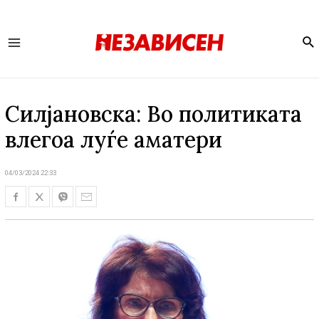
Se
Main
Menu
Силјановска: Во политиката
влегоа луѓе аматери
04/03/2024 22:33