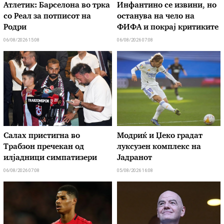
Атлетик: Барселона во трка
Инфантино се извини, но
со Реал за потписот на
останува на чело на
Родри
ФИФА и покрај критиките
06/08/2026 15:08
06/08/2026 07:08
Салах пристигна во
Модриќ и Џеко градат
Трабзон пречекан од
луксузен комплекс на
илјадници симпатизери
Јадранот
06/08/2026 07:08
05/08/2026 16:08