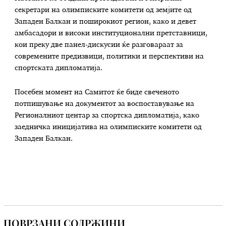
секретари на олимписките комитети од земјите од
Западен Балкан и поширокиот регион, како и девет
амбасадори и високи институционални претставници,
кои преку две панел-дискусии ќе разговараат за
современите предизвици, политики и перспективи на
спортската дипломатија.
Посебен момент на Самитот ќе биде свеченото
потпишување на документот за воспоставување на
Регионалниот центар за спортска дипломатија, како
заедничка иницијатива на олимписките комитети од
Западен Балкан.
ПОВРЗАНИ СОДРЖИНИ