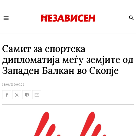
Se
Main
Menu
Самит за спортска
дипломатија меѓу земјите од
Западен Балкан во Скопје
03/06/2026 07:05