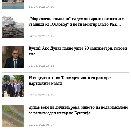
31/07/2026 19:10
„Марковски компани“ ги демонтирала погонските
станици од „Осломеј“ и не ги монтирала во РЕК
„Битола“, стои во вештачењето на обвинителството
04/08/2026 15:15
Вучиќ: Ако Дунав падне уште 30 сантиметри, готови
сме
01/08/2026 16:28
И инцидентот во Ташмаруништa ги разгоре
партиските кавги
03/08/2026 16:37
Дунав веќе не личи на река, нивото на вода намалено
за речиси еден метар во Бугарија
02/08/2026 08:57