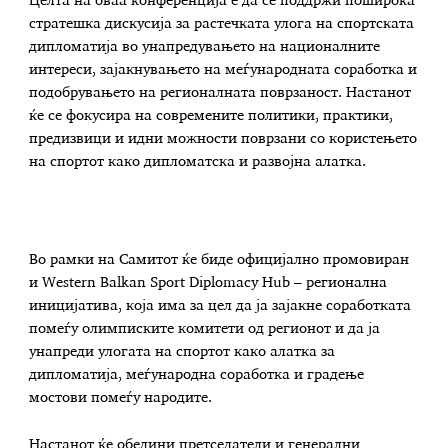
Целта на оваа конференција е да се поддржи поширока
стратешка дискусија за растечката улога на спортската
дипломатија во унапредувањето на националните
интереси, зајакнувањето на меѓународната соработка и
подобрувањето на регионалната поврзаност. Настанот
ќе се фокусира на современите политики, практики,
предизвици и идни можности поврзани со користењето
на спортот како дипломатска и развојна алатка.
Во рамки на Самитот ќе биде официјално промовиран
и Western Balkan Sport Diplomacy Hub – регионална
иницијатива, која има за цел да ја зајакне соработката
помеѓу олимписките комитети од регионот и да ја
унапреди улогата на спортот како алатка за
дипломатија, меѓународна соработка и градење
мостови помеѓу народите.
Настанот ќе обедини претседатели и генерални