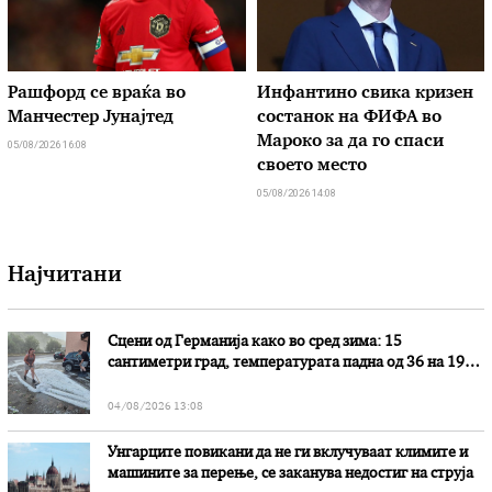
Рашфорд се враќа во
Инфантино свика кризен
Манчестер Јунајтед
состанок на ФИФА во
Мароко за да го спаси
05/08/2026 16:08
своето место
05/08/2026 14:08
Најчитани
Сцени од Германија како во сред зима: 15
сантиметри град, температурата падна од 36 на 19
степени
04/08/2026 13:08
Унгарците повикани да не ги вклучуваат климите и
машините за перење, се заканува недостиг на струја