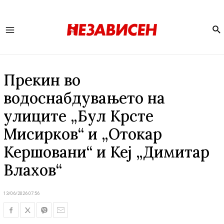
Se
Main
Menu
Прекин во
водоснабдувањето на
улиците „Бул Крсте
Мисирков“ и „Отокар
Кершовани“ и Кеј „Димитар
Влахов“
13/06/2026 07:56