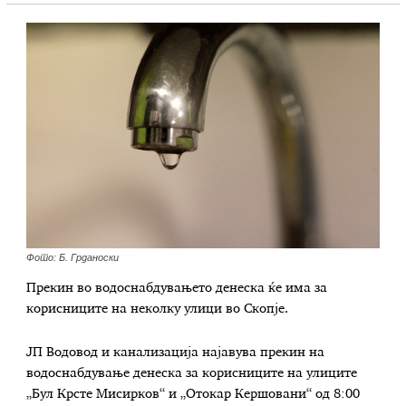
Фото: Б. Грданоски
Прекин во водоснабдувањето денеска ќе има за
корисниците на неколку улици во Скопје.
ЈП Водовод и канализација најавува прекин на
водоснабдување денеска за корисниците на улиците
„Бул Крсте Мисирков“ и „Отокар Кершовани“ од 8:00