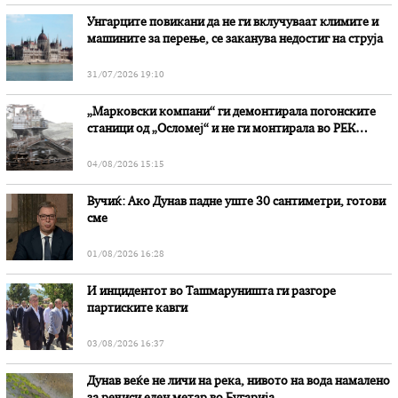
Унгарците повикани да не ги вклучуваат климите и
машините за перење, се заканува недостиг на струја
31/07/2026 19:10
„Марковски компани“ ги демонтирала погонските
станици од „Осломеј“ и не ги монтирала во РЕК
„Битола“, стои во вештачењето на обвинителството
04/08/2026 15:15
Вучиќ: Ако Дунав падне уште 30 сантиметри, готови
сме
01/08/2026 16:28
И инцидентот во Ташмаруништa ги разгоре
партиските кавги
03/08/2026 16:37
Дунав веќе не личи на река, нивото на вода намалено