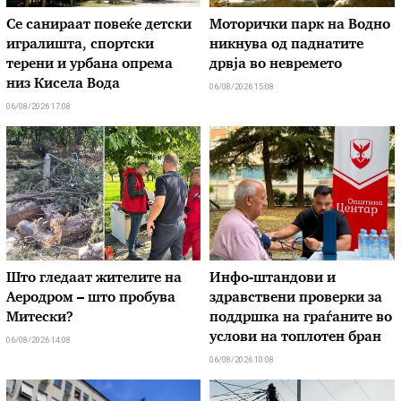
Се санираат повеќе детски
Моторички парк на Водно
игралишта, спортски
никнува од паднатите
терени и урбана опрема
дрвја во невремето
низ Кисела Вода
06/08/2026 15:08
06/08/2026 17:08
Што гледаат жителите на
Инфо-штандови и
Аеродром – што пробува
здравствени проверки за
Митески?
поддршка на граѓаните во
услови на топлотен бран
06/08/2026 14:08
06/08/2026 10:08