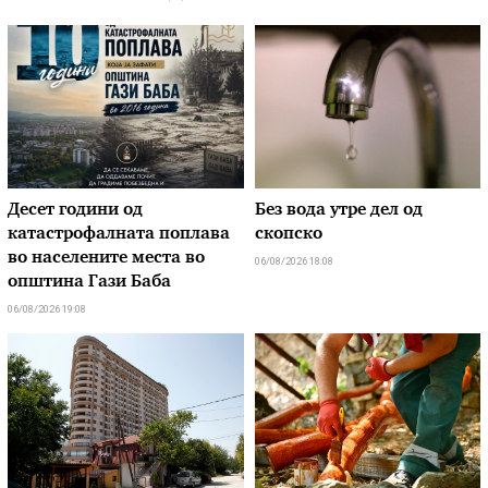
Десет години од
Без вода утре дел од
катастрофалната поплава
скопско
во населените места во
06/08/2026 18:08
општина Гази Баба
06/08/2026 19:08