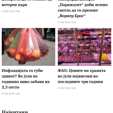
ветерен парк
„Парамаунт“ доби зелено
светло да го преземе
07/08/2026 15:08
„Ворнер Брос“
07/08/2026 15:08
Инфлацијата го губи
ФАО: Цените на храната
здивот? Во јули на
во јули највисоки во
годишно ниво забави на
последните три години
2,3 отсто
07/08/2026 13:08
07/08/2026 14:08
Најчитани