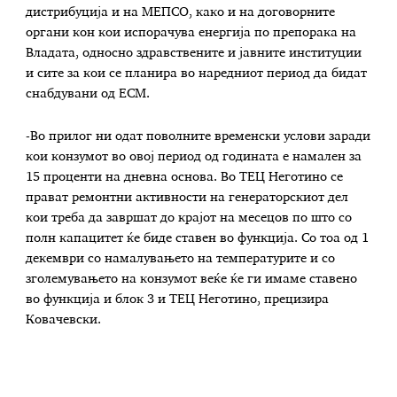
дистрибуција и на МЕПСО, како и на договорните
органи кон кои испорачува енергија по препорака на
Владата, односно здравствените и јавните институции
и сите за кои се планира во наредниот период да бидат
снабдувани од ЕСМ.
-Во прилог ни одат поволните временски услови заради
кои конзумот во овој период од годината е намален за
15 проценти на дневна основа. Во ТЕЦ Неготино се
прават ремонтни активности на генераторскиот дел
кои треба да завршат до крајот на месецов по што со
полн капацитет ќе биде ставен во функција. Со тоа од 1
декември со намалувањето на температурите и со
зголемувањето на конзумот веќе ќе ги имаме ставено
во функција и блок 3 и ТЕЦ Неготино, прецизира
Ковачевски.