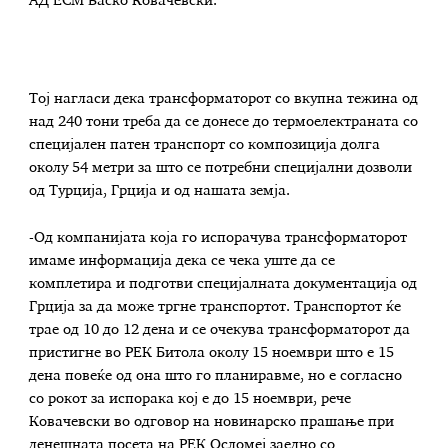
АД ЕСМ Васко Ковачевски.
Тој нагласи дека трансформаторот со вкупна тежина од
над 240 тони треба да се донесе до термоелектраната со
специјален патен транспорт со композиција долга
околу 54 метри за што се потребни специјални дозволи
од Турција, Грција и од нашата земја.
-Од компанијата која го испорачува трансформаторот
имаме информација дека се чека уште да се
комплетира и подготви специјалната документација од
Грција за да може тргне транспортот. Транспортот ќе
трае од 10 до 12 дена и се очекува трансформаторот да
пристигне во РЕК Битола околу 15 ноември што е 15
дена повеќе од она што го планиравме, но е согласно
со рокот за испорака кој е до 15 ноември, рече
Ковачевски во одговор на новинарско прашање при
денешната посета на РЕК Осломеј заедно со