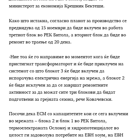
министерот за економија Крешник Бектеши.
Како што истакна, согласно планот за производство се
предвидува од 15 ноември да биде вклучен во работа
третиот блок во РЕК Битола, а вториот блок да биде во
ремонт во траење од 20 дена.
-Ние тоа ќе го направиме во моментот кога ќе биде
пристигнат трансформаторот и ќе биде приклучен на
системот со што блокот 3 ќе биде вклучен да
испорачува електрична енергија на мрежа, а блокот 2
ќе биде исклучен за да се завршат ремонтните
активност за да можат сите три блокови да бидат
подготвени за грејната сезона, рече Ковачевски.
Посочи дека ЕСМ со капацитетите кои се сега вклучени
во мрежата – блока 2 и блок 1 во РЕК Битола,
термоелектраната Осломеј и хидропотенцијалот во
целост ги задоволува потребите на ЕВН хоум, на ЕВН