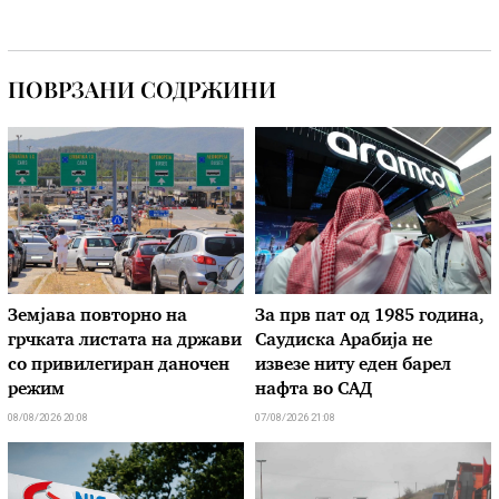
ПОВРЗАНИ СОДРЖИНИ
Земјава повторно на
За прв пат од 1985 година,
грчката листата на држави
Саудиска Арабија не
со привилегиран даночен
извезе ниту еден барел
режим
нафта во САД
08/08/2026 20:08
07/08/2026 21:08