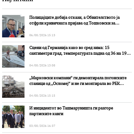
Полицајците добија откази, а Обвителството ја
отфрли кривичната пријава од Тошковски за
наводни злоупотреби
06/08/2026 15:13
Сцени од Германија како во сред зима: 15
сантиметри град, температурата падна од 36 на 19
степени
04/08/2026 13:08
„Марковски компани“ ги демонтирала погонските
станици од „Осломеј“ и не ги монтирала во РЕК
„Битола“, стои во вештачењето на обвинителството
04/08/2026 15:15
И инцидентот во Ташмаруништa ги разгоре
партиските кавги
03/08/2026 16:37