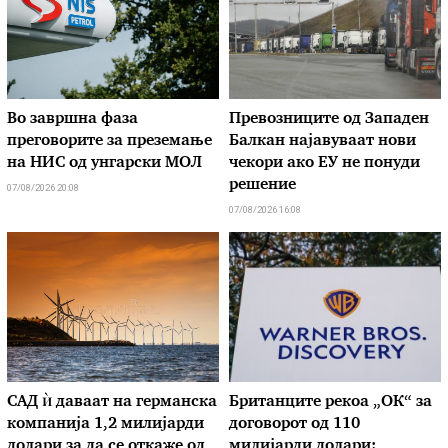
Во завршна фаза
Превозниците од Западен
преговорите за преземање
Балкан најавуваат нови
на НИС од унгарски МОЛ
чекори ако ЕУ не понуди
решение
07/08/2026 20:08
07/08/2026 16:08
САД ѝ даваат на германска
Британците рекоа „ОК“ за
компанија 1,2 милијарди
договорот од 110
долари за да се откаже од
милијарди долари: