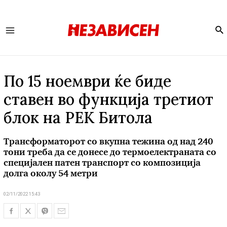
Se
Main
Menu
По 15 ноември ќе биде
ставен во функција третиот
блок на РЕК Битола
Трансформаторот со вкупна тежина од над 240
тони треба да се донесе до термоелектраната со
специјален патен транспорт со композиција
долга околу 54 метри
02/11/2022 15:43