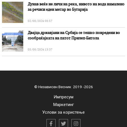
Дунав веќе не личи на река, нивото на вода намалено
за речиси еден метар во Бугарија
02/08/2026 08:57
Двајца државјани на Србија се тешко повредени во
сообраќајката на патот Прилеп-Битола
05/08/2026 13:37
© Независен Весник 2019 -2026
Импресум
Маркетинг
Услови за користење