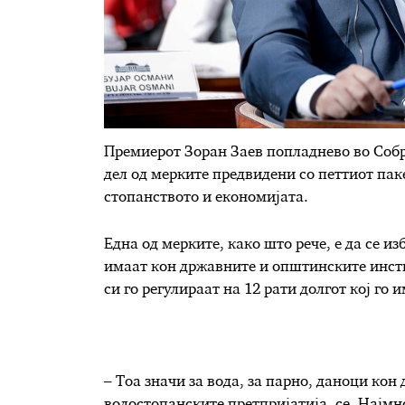
Премиерот Зоран Заев попладнево во Соб
дел од мерките предвидени со петтиот пак
стопанството и економијата.
Една од мерките, како што рече, е да се и
имаат кон државните и општинските инсти
си го регулираат на 12 рати долгот кој го 
– Тоа значи за вода, за парно, даноци кон
водостопанските претпријатија, се. Најмн