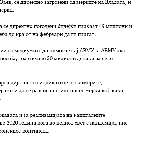
Заев, се директно загрозени од мерките на Владата, и
мерки.
ка се директно погодени бидејќи плаќаат 49 милиони и
ба до крајот на фебруари да ги платат.
ции со медиумите да помогне кај АВМУ, а АВМУ ако
цесија, тоа е купче 50 милиони денари за сите
орен дијалог со синдикатите, со коморите,
раѓани да се развие петтиот пакет мерки кој, како
.
ржавата и за реализацијата на капиталните
во 2020 година кога во целиот свет е пандемија, ние
ропскиот континент.