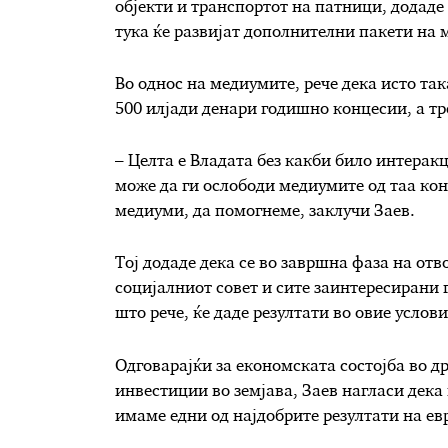
објекти и транспортот на патници, додаде 
тука ќе развијат дополнителни пакети на 
Во однос на медиумите, рече дека исто та
500 илјади денари годишно концесии, а тре
– Целта е Владата без какби било интерак
може да ги ослободи медиумите од таа кон
медиуми, да помогнеме, заклучи Заев.
Тој додаде дека се во завршна фаза на отв
социјалниот совет и сите заинтересирани г
што рече, ќе даде резултати во овие услови
Одговарајќи за економската состојба во д
инвестиции во земјава, Заев нагласи дека 
имаме едни од најдобрите резултати на ев