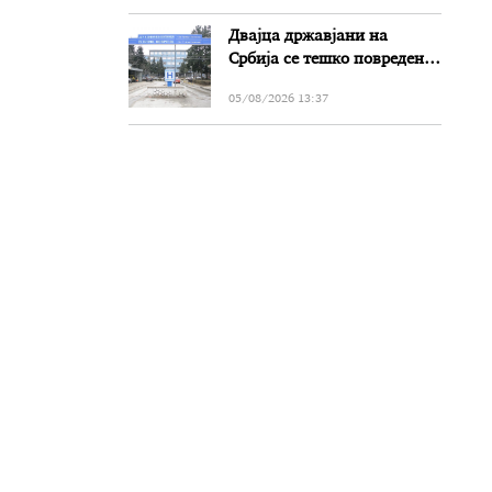
Двајца државјани на
Србија се тешко повредени
во сообраќајката на патот
05/08/2026 13:37
Прилеп-Битола