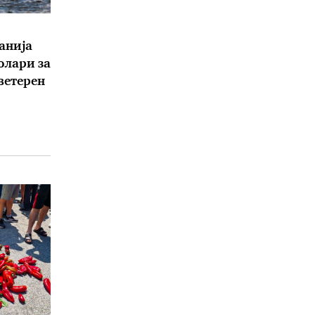
анија
олари за
 ветерен