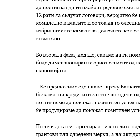
да постигнат да ги плаќаат редовно сметки
12 рати да склучат договори, веројатно ќе 
комплетно каматите и со тоа да го олесним
избришат сите камати за долговите кои се 
возможно.
Во втората фаза, додаде, сакаме да ги по
биде димензиониран вториот сегмент од пе
економијата.
– Ќе предложиме еден пакет преку Банката
безкаматни кредитити за сите погодени од
поттикнеме да покажат позивитен успех на
ќе продуцираме да покажат позитивен успе
Посочи дека ги таргетираат и хотелите над
грантови или одредени мерки, а најави до