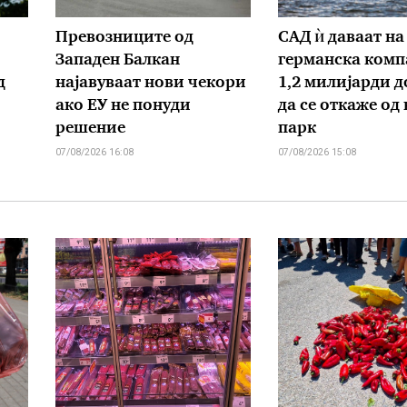
Превозниците од
САД ѝ даваат на
Западен Балкан
германска комп
д
најавуваат нови чекори
1,2 милијарди д
ако ЕУ не понуди
да се откаже од
решение
парк
07/08/2026 16:08
07/08/2026 15:08