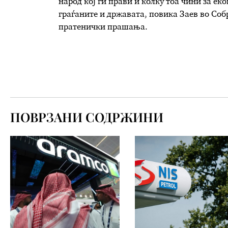
народ кој ги прави и колку тоа чини за е
граѓаните и државата, повика Заев во Собр
пратенички прашања.
ПОВРЗАНИ СОДРЖИНИ