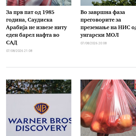
За прв пат од 1985
Во завршна фаза
година, Саудиска
преговорите за
Арабија не извезе ниту
преземање на НИС о
еден барел нафта во
унгарски МОЛ
САД
07/08/2026 20:08
07/08/2026 21:08