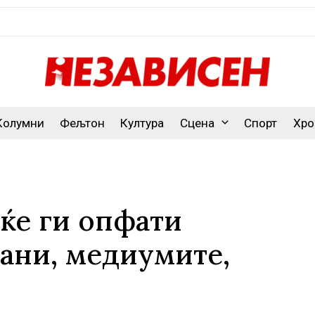
Колумни
Фељтон
Култура
Сцена
Спорт
Хро
 ќе ги опфати
ани, медиумите,