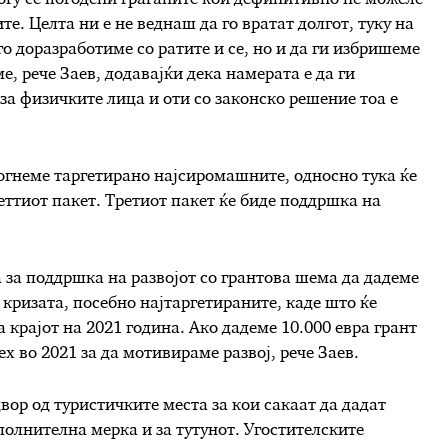
те. Целта ни е не веднаш да го вратат долгот, туку на
го доразработиме со ратите и се, но и да ги избришеме
е, рече Заев, додавајќи дека намерата е да ги
за физичките лица и оти со законско решение тоа е
могнеме таргетирано најсиромашните, односно тука ќе
ттиот пакет. Третиот пакет ќе биде поддршка на
 за поддршка на развојот со грантова шема да дадеме
 кризата, посебно најтаргетираните, каде што ќе
 крајот на 2021 година. Ако дадеме 10.000 евра грант
х во 2021 за да мотивираме развој, рече Заев.
вор од туристичките места за кои сакаат да дадат
полнителна мерка и за тутунот. Угостителските