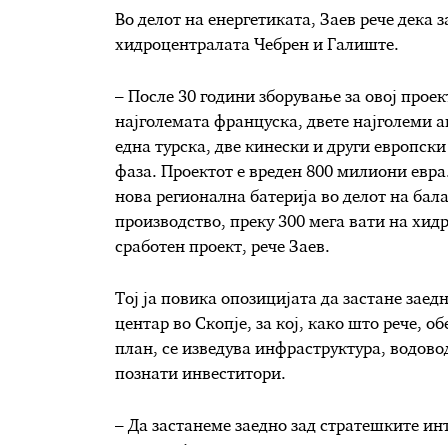
Во делот на енергетиката, Заев рече дека
хидроцентралата Чебрен и Галиште.
– После 30 години зборување за овој проект
најголемата француска, двете најголеми а
една турска, две кинески и други европски
фаза. Проектот е вреден 800 милиони евра
нова регионална батерија во делот на бал
производство, преку 300 мега вати на хид
сработен проект, рече Заев.
Тој ја повика опозицијата да застане заед
центар во Скопје, за кој, како што рече, о
план, се изведува инфраструктура, водовод
познати инвеститори.
– Да застанеме заедно зад стратешките ин