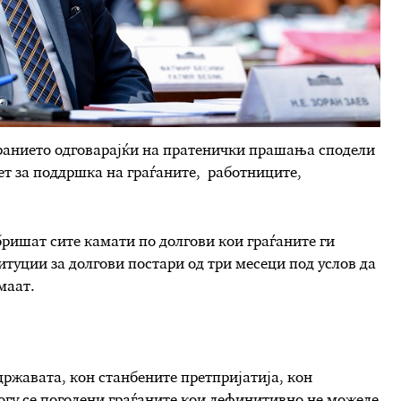
ранието одговарајќи на пратенички прашања сподели
ет за поддршка на граѓаните, работниците,
збришат сите камати по долгови кои граѓаните ги
туции за долгови постари од три месеци под услов да
имаат.
 државата, кон станбените претпријатија, кон
огу се погодени граѓаните кои дефинитивно не можеле