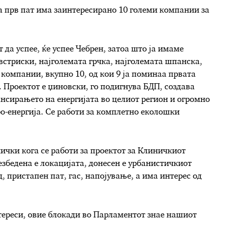
 за прв пат има заинтересирано 10 големи компании за
 да успее, ќе успее Чебрен, затоа што ја имаме
встриски, најголемата грчка, најголемата шпанска,
 компании, вкупно 10, од кои 9 ја поминаа првата
. Проектот е џиновски, го подигнува БДП, создава
ансирањето на енергијата во целиот регион и огромно
ро-енергија. Се работи за комплетно еколошки
нички кога се работи за проектот за Клиничкиот
безбедена е локацијата, донесен е урбанистичкиот
, пристапен пат, гас, напојување, а има интерес од
тереси, овие блокади во Парламентот знае нашиот