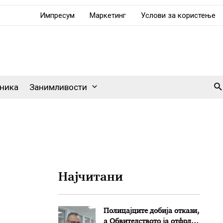
Импресум
Маркетинг
Услови за користење
Se
ника
Занимливости
Најчитани
Полицајците добија откази,
а Обвителството ја отфрли