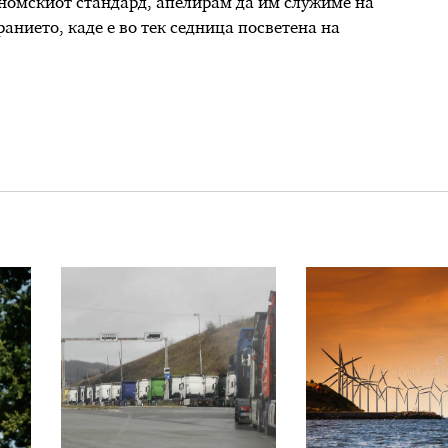
кономскиот стандард, апелирам да им служиме на
анието, каде е во тек седница посветена на