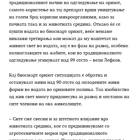
традиционалниот начин на одгледување на оризот,
самото користење на тој препарат врши уништување
на голем број корисни микроорганизми, како за
почвата така и за животната средина. Откако ќе се
пушти водата во биосмарт оризот, веќе немаме
никакви третирања кои можат да му наштетат на
живиот свет во водата, кој е во фаза на развој, особено
полноглавците на жабите, кои во традиционалното
одгледување угинуваат над 99 отсто – вели Лефков.
Кај биосмарт оризот ситуацијата е обратна и
остануваат живи над 90 отсто од оплодените живи
форми во водата во оризовите полиња. Тоа изобилство
од жив свет многу придонесува за развој и опстанок на
сите членови на ова живеалиште.
– Сите сме свесни и за штетното влијание врз
животната средина, кое го предизвикуваме со
агротехничките мерки при традиционалното