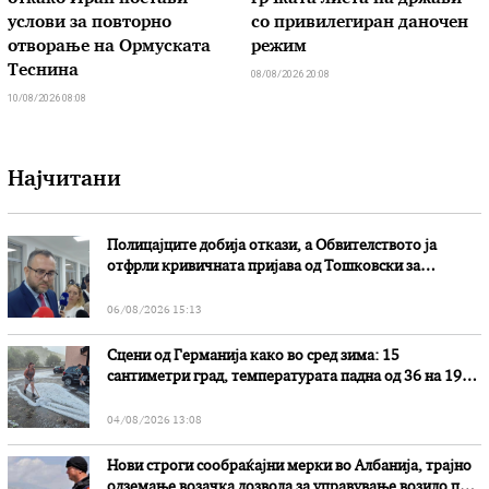
услови за повторно
со привилегиран даночен
отворање на Ормуската
режим
Теснина
08/08/2026 20:08
10/08/2026 08:08
Најчитани
Полицајците добија откази, а Обвителството ја
отфрли кривичната пријава од Тошковски за
наводни злоупотреби
06/08/2026 15:13
Сцени од Германија како во сред зима: 15
сантиметри град, температурата падна од 36 на 19
степени
04/08/2026 13:08
Нови строги сообраќајни мерки во Aлбанија, трајно
одземање возачка дозвола за управување возило под