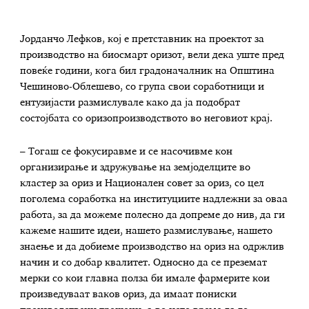
Јорданчо Лефков, кој е претставник на проектот за
производство на биосмарт оризот, вели дека уште пред
повеќе години, кога бил градоначалник на Општина
Чешиново-Облешево, со група свои соработници и
ентузијасти размислувале како да ја подобрат
состојбата со оризопроизводството во неговиот крај.
– Тогаш се фокусиравме и се насочивме кон
организирање и здружување на земјоделците во
кластер за ориз и Национален совет за ориз, со цел
поголема соработка на институциите надлежни за оваа
работа, за да можеме полесно да допреме до нив, да ги
кажеме нашите идеи, нашето размислување, нашето
знаење и да добиеме производство на ориз на одржлив
начин и со добар квалитет. Односно да се преземат
мерки со кои главна полза би имале фармерите кои
произведуваат ваков ориз, да имаат пониски