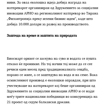
ниви. За оваа еколошка идеја добија награда на
натпреварот организиран од Здружението за социјални
иновации АРНО на регионалниот натпревар во Тирана
„Филантропија преку зелени бизнис-идеи“, каде што
добија 10.000 долари за развој на производството.
Заштеда на време и заштита на природата
Биосмарт оризот се засејува на суво и водата се пушта
откако ќе проникне. На тој начин тој може да се сее
речиси еден месец пред традиционалната сеидба,
порано се жнее, а се заштедува на вода и на семе. Вака
осмислениот производ е еколошки оправдан, при што
учествуваше на натпреварот кој беше организиран од
Здружението за социјални иновации АРНО и се најде
меѓу трите национални победници во конкуренција на
21 проект од седум балкански држави.