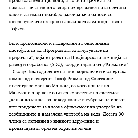
производствени трошоци, а во исто време да го
намалат негативното влијание врз животната средина,
како и да имаат подобро разбирање и односи со
потрошувачите на ориз и локалната заедница – вели
Лефков.
Биле препознаени и поддржани во овие нивни
настојувања од „Програмата за зачувување на
природата“, која е проект на Швајцарската агенција за
развој и соработка (SDC), координирана од „Фармахем“
– Скопје. Благодарение на нив, користеле и експертска
помош од експертот Џозеф Рикман од Светскиот
институт за ориз во Манила, со кого првпат во
Македонија вршеле опит со користење на системот
„капка по капка“ за наводнување и ѓубрење на оризот,
што придонело за висока ефикасност на употреба на
хербицидите и намалена употреба на вода. Досега 30
члена се активни во нивното здружение и
произведуваат ориз на одржлив начин.