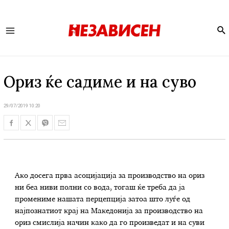
Se
Main
Menu
Ориз ќе садиме и на суво
29/07/2019 10:20
Ако досега прва асоцијација за производство на ориз
ни беа ниви полни со вода, тогаш ќе треба да ја
промениме нашата перцепција затоа што луѓе од
најпознатиот крај на Македонија за производство на
ориз смислија начин како да го произведат и на суви