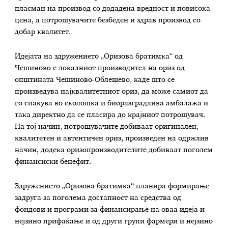
пласман на производ со додадена вредност и повисока
цена, а потрошувачите безбеден и здрав производ со
добар квалитет.
Идејата на здружението „Оризова братимка“ од
Чешиново е локалниот производител на ориз од
општината Чешиново-Облешево, каде што се
произведува најквалитетниот ориз, да може самиот да
го спакува во еколошка и биоразградлива амбалажа и
така директно да се пласира до крајниот потрошувач.
На тој начин, потрошувачите добиваат оригинален,
квалитетен и автентичен ориз, произведен на одржлив
начин, додека оризопроизводителите добиваат поголем
финансиски бенефит.
Здружението „Оризова братимка“ планира формирање
задруга за поголема достапност на средства од
фондови и програми за финансирање на оваа идеја и
нејзино прифаќање и од други групи фармери и нејзино