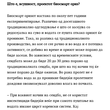
Што е, всушност, проектот биосмарт ориз?
Биосмарт оризот настана по околу пет години
експериментирање. Различно од досегашното
традиционално одгледување е што се засејува со
редосејалка на суво и водата се пушта откако оризот ќе
проникне. Така, за разлика од традиционалното
производство, во кое се сее рачно и во вода и е потешка
активност, се добива во време и оризот може порано да
биде засеан. Во зависност од временските услови,
сеидбата може да биде 20 до 30 дена порано од
традиционалната сеидба, при што на тој начин тој ќе
може порано да биде ожнеан. Во рана пролет не е
потребна вода за да проникне бидејќи пролетните
дождови овозможуваат доволно влага во почвата.
– При ваквиот начин на сеидба, не се користат
инсектициди бидејќи веќе при самото пуштање на
водата имаме цврст коренски систем. Кај