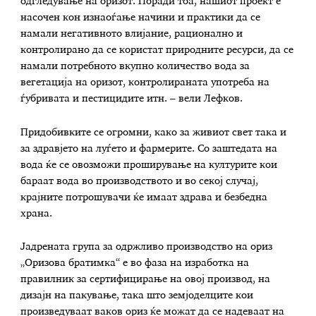
одгледување на оризот. Поради тоа, нашиот проект е
насочен кон изнаоѓање начини и практики да се
намали негативното влијание, рационално и
контролирано да се користат природните ресурси, да се
намали потребното вкупно количество вода за
вегетација на оризот, контролираната употреба на
ѓубривата и пестицидите итн. – вели Лефков.
Придобивките се огромни, како за живиот свет така и
за здравјето на луѓето и фармерите. Со заштедата на
вода ќе се овозможи проширување на културите кои
бараат вода во производството и во секој случај,
крајните потрошувачи ќе имаат здрава и безбедна
храна.
Јадрената група за одржливо производство на ориз
„Оризова братимка“ е во фаза на изработка на
правилник за сертифицирање на овој производ, на
дизајн на пакување, така што земјоделците кои
произведуваат ваков ориз ќе можат да се надеваат на