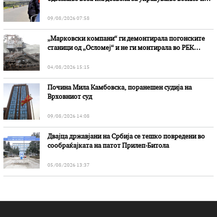
дејство на алкохол и големи парични казни
09/08/2026 07:58
„Марковски компани“ ги демонтирала погонските
станици од „Осломеј“ и не ги монтирала во РЕК
„Битола“, стои во вештачењето на обвинителството
04/08/2026 15:15
Почина Мила Камбовска, поранешен судија на
Врховниот суд
09/08/2026 14:08
Двајца државјани на Србија се тешко повредени во
сообраќајката на патот Прилеп-Битола
05/08/2026 13:37