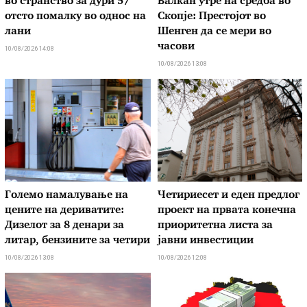
во странство за дури 57
Балкан утре на средба во
отсто помалку во однос на
Скопје: Престојот во
лани
Шенген да се мери во
часови
10/08/2026 14:08
10/08/2026 13:08
Големо намалување на
Четириесет и еден предлог
цените на дериватите:
проект на првата конечна
Дизелот за 8 денари за
приоритетна листа за
литар, бензините за четири
јавни инвестиции
10/08/2026 13:08
10/08/2026 12:08