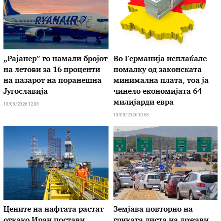
„Рајанер“ го намали бројот
Во Германија исплаќале
на летови за 16 проценти
помалку од законската
на пазарот на поранешна
минимална плата, тоа ја
Југославија
чинело економијата 64
милијарди евра
10/08/2026 12:08
10/08/2026 10:08
Цените на нафтата растат
Земјава повторно на
откако Иран постави
грчката листа на држави