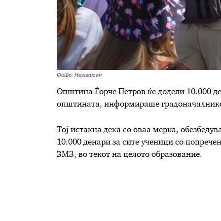
Фото: Независен
Општина Ѓорче Петров ќе додели 10.000 де
општината, информираше градоначалнико
Тој истакна дека со оваа мерка, обезбед
10.000 денари за сите ученици со попреч
ЗМЗ, во текот на целото образование.