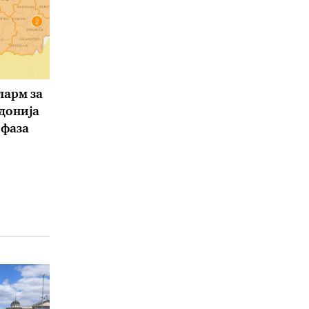
ларм за
донија
 фаза