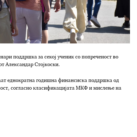
нари поддршка за секој ученик со попреченост во
т Александар Стојкоски.
уваат еднократна годишна финансиска поддршка од
еност, согласно класификацијата МКФ и мислење на