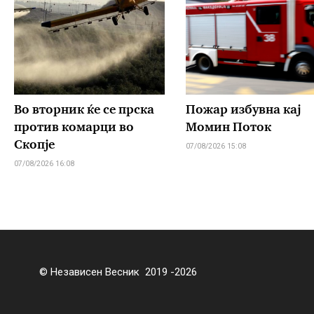
Во вторник ќе се прска
Пожар избувна кај
против комарци во
Момин Поток
Скопје
07/08/2026 15:08
07/08/2026 16:08
© Независен Весник 2019 -2026