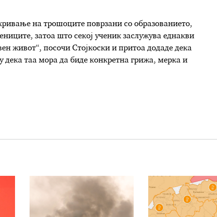
кривање на трошоците поврзани со образованието,
чениците, затоа што секој ученик заслужува еднакви
ен живот“, посочи Стојкоски и притоа додаде дека
ку дека таа мора да биде конкретна грижа, мерка и