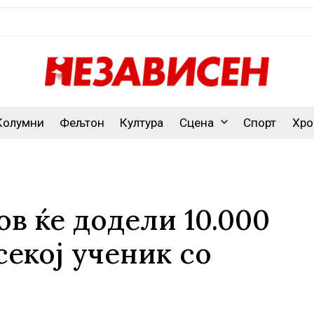
Колумни
Фељтон
Култура
Сцена
Спорт
Хро
в ќе додели 10.000
секој ученик со