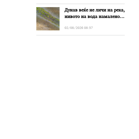
Дунав веќе не личи на река,
нивото на вода намалено
за речиси еден метар во
02/08/2026 08:57
Бугарија