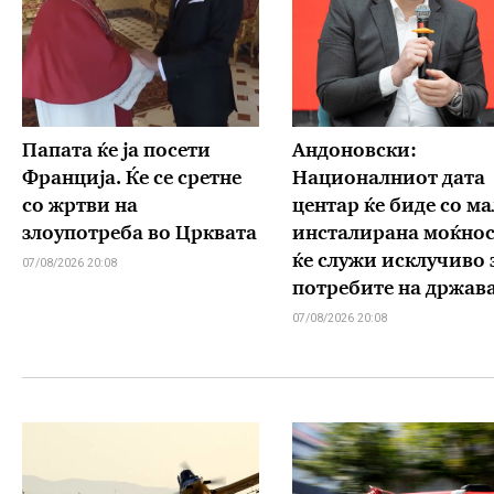
Папата ќе ја посети
Андоновски:
Франција. Ќе се сретне
Националниот дата
со жртви на
центар ќе биде со ма
злоупотреба во Црквата
инсталирана моќнос
ќе служи исклучиво 
07/08/2026 20:08
потребите на држав
07/08/2026 20:08