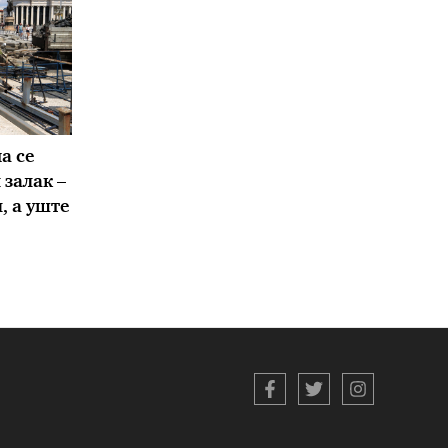
а се
залак –
, а уште