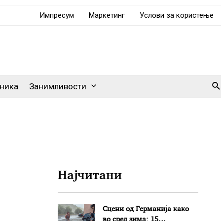
Импресум
Маркетинг
Услови за користење
Se
ника
Занимливости
Најчитани
Сцени од Германија како
во сред зима: 15