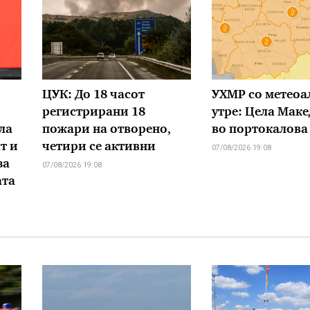
ЦУК: До 18 часот
УХМР со метеоа
регистрирани 18
утре: Цела Маке
ла
пожари на отворено,
во портокалова
т и
четири се активни
07/08/2026 19:08
за
07/08/2026 19:08
ата