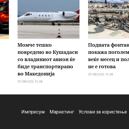
Момче тешко
Подната фонтан
повредено во Кушадаси
покажа поголем 
со владиниот авион ќе
веќе месец и пол
биде транспортирано
не е готова
во Македонија
07/08/2026 15:08
07/08/2026 15:08
Импресум
Маркетинг
Услови за користење