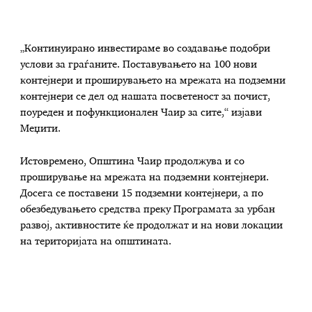
„Континуирано инвестираме во создавање подобри
услови за граѓаните. Поставувањето на 100 нови
контејнери и проширувањето на мрежата на подземни
контејнери се дел од нашата посветеност за почист,
поуреден и пофункционален Чаир за сите,“ изјави
Меџити.
Истовремено, Општина Чаир продолжува и со
проширување на мрежата на подземни контејнери.
Досега се поставени 15 подземни контејнери, а по
обезбедувањето средства преку Програмата за урбан
развој, активностите ќе продолжат и на нови локации
на територијата на општината.