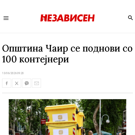
Se
Main
Menu
Општина Чаир се поднови со
100 контејнери
13/06/2026 09:20