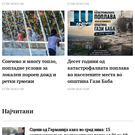
07/08/2026 07:08
07/08/2026 07:08
Сончево и многу топло,
Десет години од
попладне услови за
катастрофалната поплава
локален пороен дожд и
во населените места во
ретки грмежи
општина Гази Баба
07/08/2026 07:08
06/08/2026 19:08
Најчитани
Сцени од Германија како во сред зима: 15