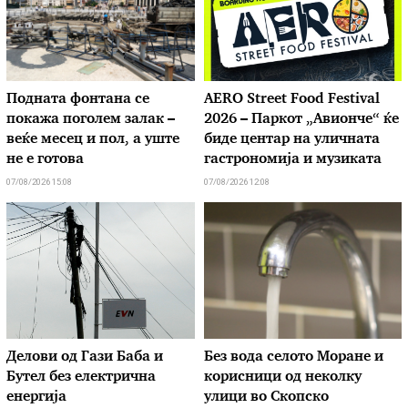
Подната фонтана се
AERO Street Food Festival
покажа поголем залак –
2026 – Паркот „Авионче“ ќе
веќе месец и пол, а уште
биде центар на уличната
не е готова
гастрономија и музиката
07/08/2026 15:08
07/08/2026 12:08
Делови од Гази Баба и
Без вода селото Моране и
Бутел без електрична
корисници од неколку
енергија
улици во Скопско