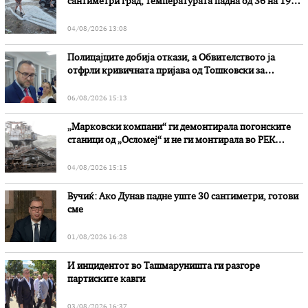
сантиметри град, температурата падна од 36 на 19
степени
04/08/2026 13:08
Полицајците добија откази, а Обвителството ја
отфрли кривичната пријава од Тошковски за
наводни злоупотреби
06/08/2026 15:13
„Марковски компани“ ги демонтирала погонските
станици од „Осломеј“ и не ги монтирала во РЕК
„Битола“, стои во вештачењето на обвинителството
04/08/2026 15:15
Вучиќ: Ако Дунав падне уште 30 сантиметри, готови
сме
01/08/2026 16:28
И инцидентот во Ташмаруништa ги разгоре
партиските кавги
03/08/2026 16:37