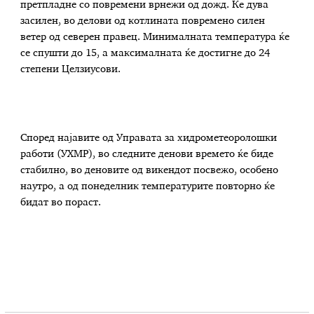
претпладне со повремени врнежи од дожд. Ќе дува
засилен, во делови од котлината повремено силен
ветер од северен правец. Минималната температура ќе
се спушти до 15, а максималната ќе достигне до 24
степени Целзиусови.
Според најавите од Управата за хидрометеоролошки
работи (УХМР), во следните денови времето ќе биде
стабилно, во деновите од викендот посвежо, особено
наутро, а од понеделник температурите повторно ќе
бидат во пораст.