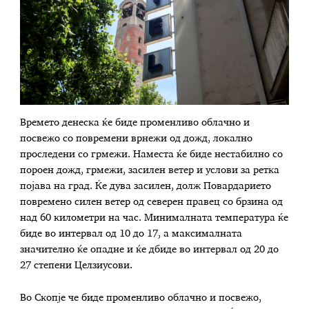
Времето денеска ќе биде променливо облачно и
посвежо со повремени врнежи од дожд, локално
проследени со грмежи. Наместа ќе биде нестабилно со
пороен дожд, грмежи, засилен ветер и услови за ретка
појава на град. Ќе дува засилен, долж Повардарието
повремено силен ветер од северeн правец со брзина од
над 60 километри на час. Минималната температура ќе
биде во интервал од 10 до 17, а максималната
значително ќе опадне и ќе дбиде во интервал од 20 до
27 степени Целзиусови.
Во Скопје че биде променливо облачно и посвежо,