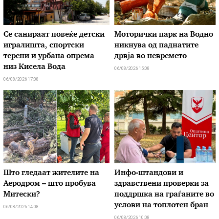
Се санираат повеќе детски
Моторички парк на Водно
игралишта, спортски
никнува од паднатите
терени и урбана опрема
дрвја во невремето
низ Кисела Вода
06/08/2026 15:08
06/08/2026 17:08
Што гледаат жителите на
Инфо-штандови и
Аеродром – што пробува
здравствени проверки за
Митески?
поддршка на граѓаните во
услови на топлотен бран
06/08/2026 14:08
06/08/2026 10:08