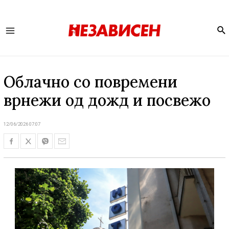
Se
Main
Menu
Облачно со повремени
врнежи од дожд и посвежо
12/06/2026 07:07