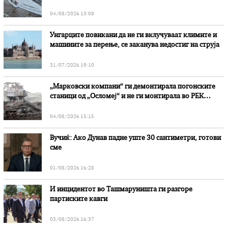
степени
04/08/2026 13:08
Унгарците повикани да не ги вклучуваат климите и
машините за перење, се заканува недостиг на струја
31/07/2026 19:10
„Марковски компани“ ги демонтирала погонските
станици од „Осломеј“ и не ги монтирала во РЕК
„Битола“, стои во вештачењето на обвинителството
04/08/2026 15:15
Вучиќ: Ако Дунав падне уште 30 сантиметри, готови
сме
01/08/2026 16:28
И инцидентот во Ташмаруништa ги разгоре
партиските кавги
03/08/2026 16:37