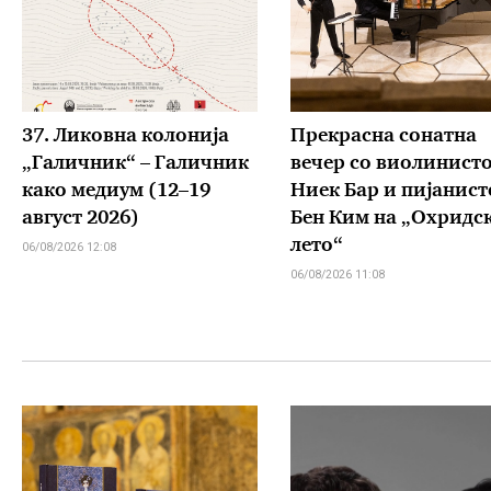
37. Ликовна колонија
Прекрасна сонатна
„Галичник“ – Галичник
вечер со виолинист
како медиум (12–19
Ниек Бар и пијанист
август 2026)
Бен Ким на „Охридс
лето“
06/08/2026 12:08
06/08/2026 11:08