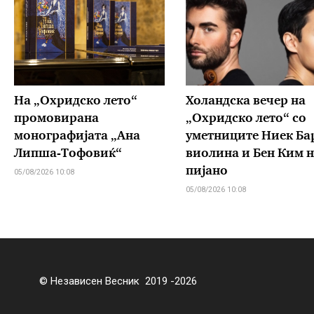
На „Охридско лето“
Холандска вечер на
промовирана
„Охридско лето“ со
монографијата „Ана
уметниците Ниек Ба
Липша-Тофовиќ“
виолина и Бен Ким н
пијано
05/08/2026 10:08
05/08/2026 10:08
© Независен Весник 2019 -2026