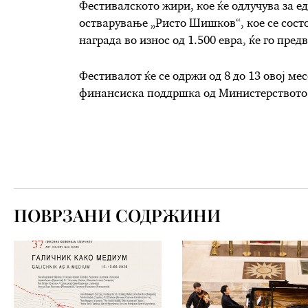
Фестивалското жири, кое ќе одлучува за е
остварување „Ристо Шишков“, кое се сост
награда во износ од 1.500 евра, ќе го пре
Фестивалот ќе се одржи од 8 до 13 овој ме
финансиска поддршка од Министерството 
ПОВРЗАНИ СОДРЖИНИ