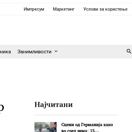
Импресум
Маркетинг
Услови за користење
Se
ника
Занимливости
р
Најчитани
Сцени од Германија како
во сред зима: 15