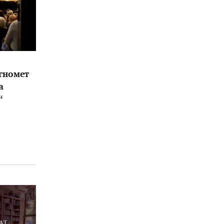
гномет
а
“