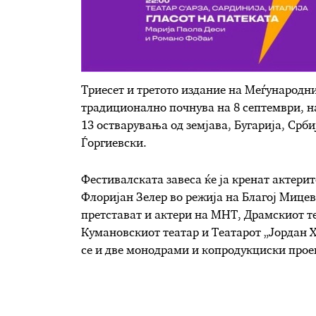
Триесет и третото издание на Меѓународн
традиционално почнува на 8 септември, н
13 остварувања од земјава, Бугарија, Срби
Ѓоргиевски.
Фестивалската завеса ќе ја кренат актерит
Флоријан Зелер во режија на Благој Мицев
претстават и актери на МНТ, Драмскиот те
Кумановскиот театар и Театарот „Јордан 
се и две монодрами и копродукциски прое