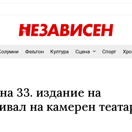
Колумни
Фељтон
Култура
Сцена
Спорт
Хро
на 33. издание на
вал на камерен теата