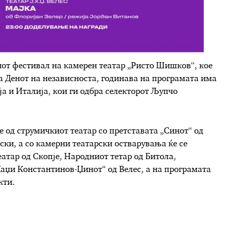
иот фестивал на камерен театар „Ристо Шишков“, кое
а Денот на независноста, годинава на програмата има
ја и Италија, кои ги одбра селекторот Љупчо
е од струмичкиот театар со претставата „Синот“ од
ски, а со камерни театарски остварувања ќе се
атар од Скопје, Народниот тетар од Битола,
Хаџи Константинов-Џинот“ од Велес, а на програмата
кти.