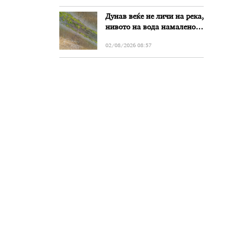
Дунав веќе не личи на река,
нивото на вода намалено
за речиси еден метар во
02/08/2026 08:57
Бугарија