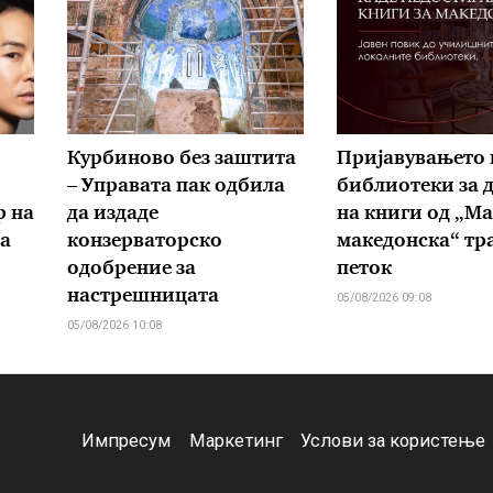
Курбиново без заштита
Пријавувањето 
– Управата пак одбила
библиотеки за 
р на
да издаде
на книги од „М
а
конзерваторско
македонска“ тра
одобрение за
петок
настрешницата
05/08/2026 09:08
05/08/2026 10:08
Импресум
Маркетинг
Услови за користење