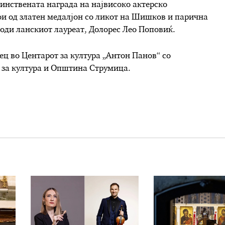
динствената награда на највисоко актерско
ои од златен медалјон со ликот на Шишков и парична
дводи ланскиот лауреат, Долорес Лео Поповиќ.
сец во Центарот за култура „Антон Панов“ со
за култура и Општина Струмица.