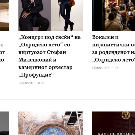
„Концерт под свеќи“ на
Вокален и
от
„Охридско лето“ со
пијанистички о
от
виртуозот Стефан
за роденденот н
ко
Миленковиќ и
„Охридско лето
камерниот оркестар
05/08/2026 11:08
„Профундис“
06/08/2026 10:08