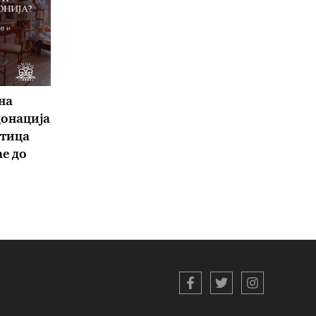
на
донација
атица
е до