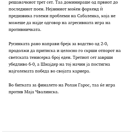
решавачкиот трет сет. Таа доминираше од првиот до
последниот поен. Нејзиниот моќен форхенд ѝ
предизвика големи проблеми на Сабаленка, која не
можеше да најде одговор на агресивната игра на
противничката.
Русинката рано направи брејк за водство од 2-0,
продолжи да притиска и целосно го скрши отпорот на
светската тенисерка број еден. Третиот сет заврши
убедливо 6-0, а Шнајдер на тој начин ја постигна
најголемата победа во својата кариера.
Во битката за финалето на Ролан Гарос, таа ќе игра
против Маја Чвалинска.