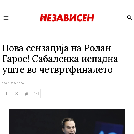
Se
Main
Menu
Нова сензација на Ролан
Гарос! Сабаленка испадна
уште во четвртфиналето
03/06/2026 16:06