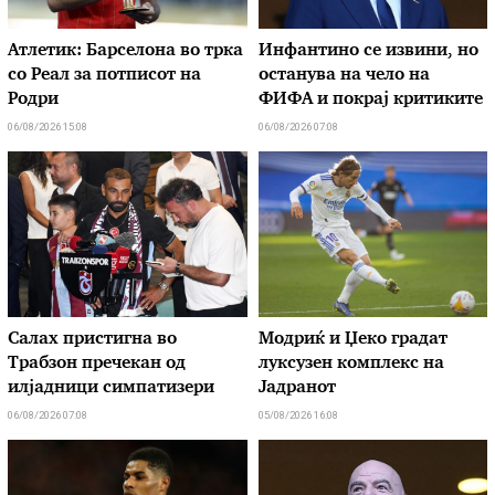
Атлетик: Барселона во трка
Инфантино се извини, но
со Реал за потписот на
останува на чело на
Родри
ФИФА и покрај критиките
06/08/2026 15:08
06/08/2026 07:08
Салах пристигна во
Модриќ и Џеко градат
Трабзон пречекан од
луксузен комплекс на
илјадници симпатизери
Јадранот
06/08/2026 07:08
05/08/2026 16:08