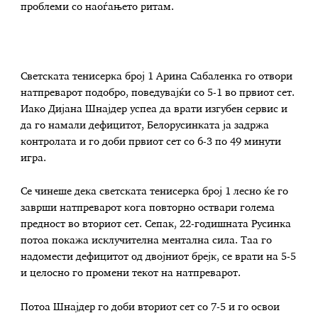
проблеми со наоѓањето ритам.
Светската тенисерка број 1 Арина Сабаленка го отвори
натпреварот подобро, поведувајќи со 5-1 во првиот сет.
Иако Дијана Шнајдер успеа да врати изгубен сервис и
да го намали дефицитот, Белорусинката ја задржа
контролата и го доби првиот сет со 6-3 по 49 минути
игра.
Се чинеше дека светската тенисерка број 1 лесно ќе го
заврши натпреварот кога повторно оствари голема
предност во вториот сет. Сепак, 22-годишната Русинка
потоа покажа исклучителна ментална сила. Таа го
надомести дефицитот од двојниот брејк, се врати на 5-5
и целосно го промени текот на натпреварот.
Потоа Шнајдер го доби вториот сет со 7-5 и го освои