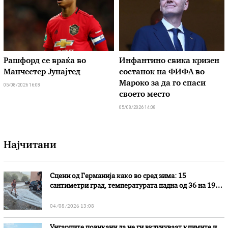
Рашфорд се враќа во
Инфантино свика кризен
Манчестер Јунајтед
состанок на ФИФА во
Мароко за да го спаси
05/08/2026 16:08
своето место
05/08/2026 14:08
Најчитани
Сцени од Германија како во сред зима: 15
сантиметри град, температурата падна од 36 на 19
степени
04/08/2026 13:08
Унгарците повикани да не ги вклучуваат климите и