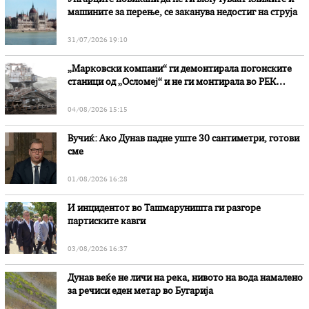
машините за перење, се заканува недостиг на струја
31/07/2026 19:10
„Марковски компани“ ги демонтирала погонските
станици од „Осломеј“ и не ги монтирала во РЕК
„Битола“, стои во вештачењето на обвинителството
04/08/2026 15:15
Вучиќ: Ако Дунав падне уште 30 сантиметри, готови
сме
01/08/2026 16:28
И инцидентот во Ташмаруништa ги разгоре
партиските кавги
03/08/2026 16:37
Дунав веќе не личи на река, нивото на вода намалено
за речиси еден метар во Бугарија