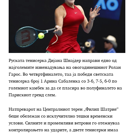
Руската тенисерка Дијана Шнајдер направи едно од
најголемите изненадувања на овогодинешниот Ролан
Гарос. Во четвртфиналето, таа ја победи светската
тенисерка број 1 Арина Сабаленка со 3-6, 7-5, 6-0 по
големиот камбек за да се пласира во полуфиналето на
Парискиот гренд слем.
Натпреварот на Централниот терен „Филип Шатрие“
беше обележан со исклучително тешки временски
услови. Силните и променливи ветрови го отежнуваа
контролирањето на ударите, а двете тенисерки имаа